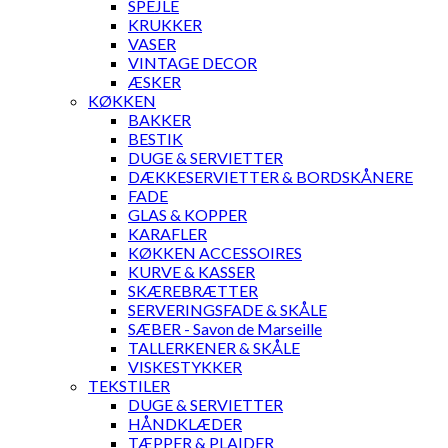
SPEJLE
KRUKKER
VASER
VINTAGE DECOR
ÆSKER
KØKKEN
BAKKER
BESTIK
DUGE & SERVIETTER
DÆKKESERVIETTER & BORDSKÅNERE
FADE
GLAS & KOPPER
KARAFLER
KØKKEN ACCESSOIRES
KURVE & KASSER
SKÆREBRÆTTER
SERVERINGSFADE & SKÅLE
SÆBER - Savon de Marseille
TALLERKENER & SKÅLE
VISKESTYKKER
TEKSTILER
DUGE & SERVIETTER
HÅNDKLÆDER
TÆPPER & PLAIDER