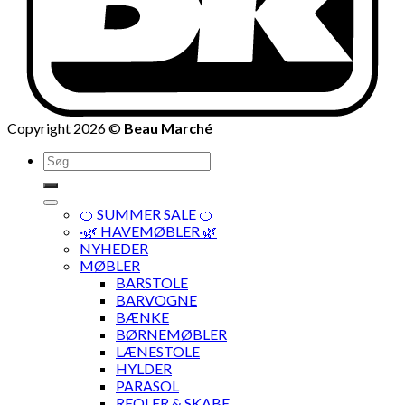
Copyright 2026 ©
Beau Marché
Søg
efter:
🍊 SUMMER SALE 🍊
·🌿 HAVEMØBLER 🌿
NYHEDER
MØBLER
BARSTOLE
BARVOGNE
BÆNKE
BØRNEMØBLER
LÆNESTOLE
HYLDER
PARASOL
REOLER & SKABE