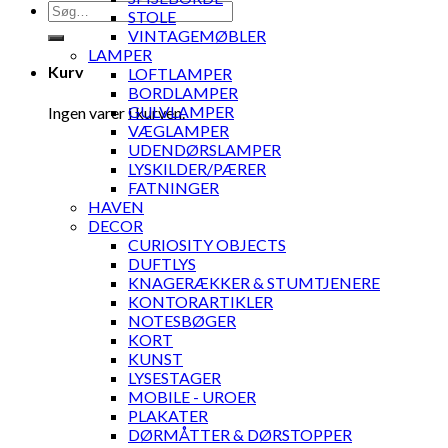
Søg
STOLE
efter:
VINTAGEMØBLER
LAMPER
Kurv
LOFTLAMPER
BORDLAMPER
GULVLAMPER
Ingen varer i kurven.
VÆGLAMPER
UDENDØRSLAMPER
LYSKILDER/PÆRER
FATNINGER
HAVEN
DECOR
CURIOSITY OBJECTS
DUFTLYS
KNAGERÆKKER & STUMTJENERE
KONTORARTIKLER
NOTESBØGER
KORT
KUNST
LYSESTAGER
MOBILE - UROER
PLAKATER
DØRMÅTTER & DØRSTOPPER