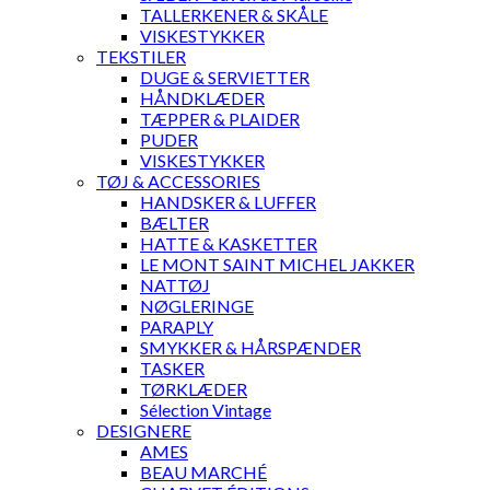
TALLERKENER & SKÅLE
VISKESTYKKER
TEKSTILER
DUGE & SERVIETTER
HÅNDKLÆDER
TÆPPER & PLAIDER
PUDER
VISKESTYKKER
TØJ & ACCESSORIES
HANDSKER & LUFFER
BÆLTER
HATTE & KASKETTER
LE MONT SAINT MICHEL JAKKER
NATTØJ
NØGLERINGE
PARAPLY
SMYKKER & HÅRSPÆNDER
TASKER
TØRKLÆDER
Sélection Vintage
DESIGNERE
AMES
BEAU MARCHÉ