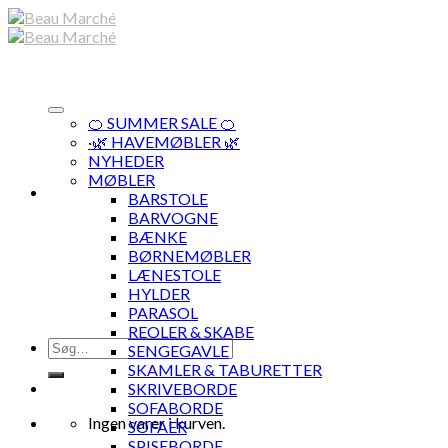
Skip
to
content
🍊 SUMMER SALE 🍊
·🌿 HAVEMØBLER 🌿
NYHEDER
MØBLER
BARSTOLE
BARVOGNE
BÆNKE
BØRNEMØBLER
LÆNESTOLE
HYLDER
PARASOL
REOLER & SKABE
Søg
SENGEGAVLE
efter:
SKAMLER & TABURETTER
SKRIVEBORDE
SOFABORDE
Ingen varer i kurven.
SOFAER
SPISEBORDE