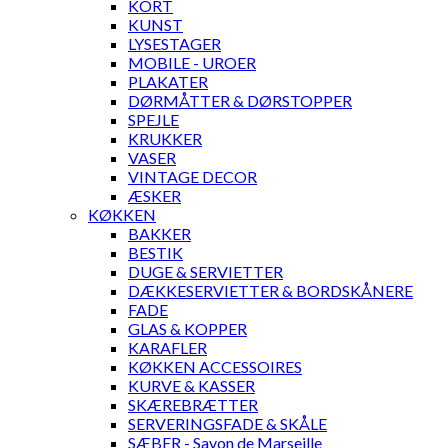
KORT
KUNST
LYSESTAGER
MOBILE - UROER
PLAKATER
DØRMÅTTER & DØRSTOPPER
SPEJLE
KRUKKER
VASER
VINTAGE DECOR
ÆSKER
KØKKEN
BAKKER
BESTIK
DUGE & SERVIETTER
DÆKKESERVIETTER & BORDSKÅNERE
FADE
GLAS & KOPPER
KARAFLER
KØKKEN ACCESSOIRES
KURVE & KASSER
SKÆREBRÆTTER
SERVERINGSFADE & SKÅLE
SÆBER - Savon de Marseille