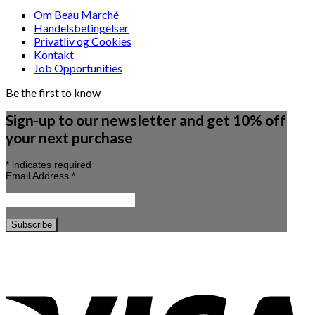
Om Beau Marché
Handelsbetingelser
Privatliv og Cookies
Kontakt
Job Opportunities
Be the first to know
Sign-up to our newsletter and get 10% off
your next purchase
*
indicates required
Email Address
*