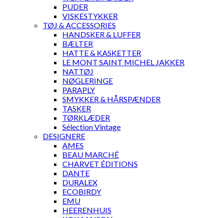
PUDER
VISKESTYKKER
TØJ & ACCESSORIES
HANDSKER & LUFFER
BÆLTER
HATTE & KASKETTER
LE MONT SAINT MICHEL JAKKER
NATTØJ
NØGLERINGE
PARAPLY
SMYKKER & HÅRSPÆNDER
TASKER
TØRKLÆDER
Sélection Vintage
DESIGNERE
AMES
BEAU MARCHÉ
CHARVET ÉDITIONS
DANTE
DURALEX
ECOBIRDY
EMU
HEERENHUIS