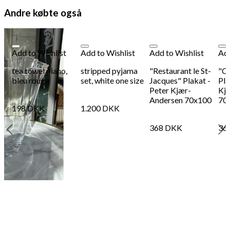
Andre købte også
Add to Wishlist
Add to Wishlist
Add to Wishlist
Add
tea towel piano,
stripped pyjama
"Restaurant le St-
"C
bleu rouge
set, white one size
Jacques" Plakat -
Pla
Peter Kjær-
Kj
Andersen 70x100
70
198
DKK
1.200
DKK
368
DKK
36