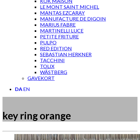
KOK MAISON
LE MONT SAINT MICHEL
MANTAS EZCARAY
MANUFACTURE DE DIGOIN
MARIUS FABRE
MARTINELLI LUCE
PETITE FRITURE
PULPO
RED EDITION
SEBASTIAN HERKNER
TACCHINI
TOLIX
WÄSTBERG
GAVEKORT
DA
EN
key ring orange
Måske kunne nogle af disse produkter have din