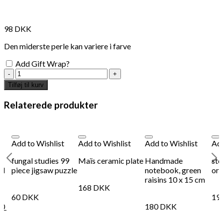
98
DKK
Den miderste perle kan variere i farve
Add Gift Wrap?
key
ring
Tilføj til kurv
orange
antal
Relaterede produkter
Add to Wishlist
Add to Wishlist
Add to Wishlist
Add
fungal studies 99
Maïs ceramic plate
Handmade
sto
ll
piece jigsaw puzzle
notebook, green
ora
raisins 10 x 15 cm
168
DKK
60
DKK
19
80
180
DKK