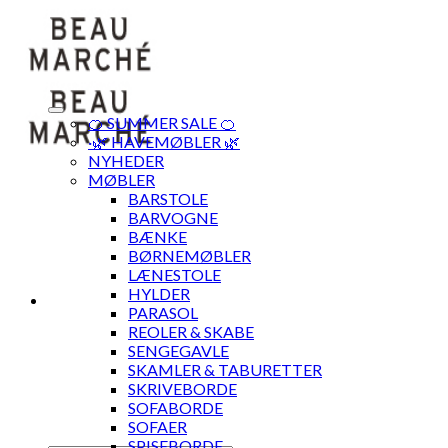
Skip
to
content
🍊 SUMMER SALE 🍊
·🌿 HAVEMØBLER 🌿
NYHEDER
MØBLER
BARSTOLE
BARVOGNE
BÆNKE
BØRNEMØBLER
LÆNESTOLE
HYLDER
PARASOL
REOLER & SKABE
SENGEGAVLE
SKAMLER & TABURETTER
SKRIVEBORDE
SOFABORDE
SOFAER
SPISEBORDE