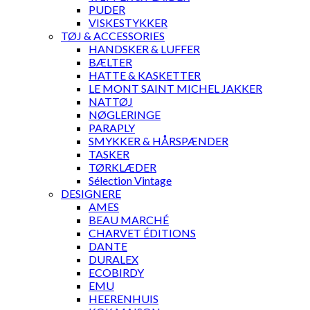
PUDER
VISKESTYKKER
TØJ & ACCESSORIES
HANDSKER & LUFFER
BÆLTER
HATTE & KASKETTER
LE MONT SAINT MICHEL JAKKER
NATTØJ
NØGLERINGE
PARAPLY
SMYKKER & HÅRSPÆNDER
TASKER
TØRKLÆDER
Sélection Vintage
DESIGNERE
AMES
BEAU MARCHÉ
CHARVET ÉDITIONS
DANTE
DURALEX
ECOBIRDY
EMU
HEERENHUIS