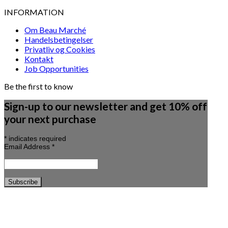
INFORMATION
Om Beau Marché
Handelsbetingelser
Privatliv og Cookies
Kontakt
Job Opportunities
Be the first to know
Sign-up to our newsletter and get 10% off
your next purchase
*
indicates required
Email Address
*