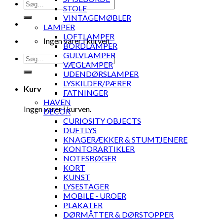
Søg
STOLE
efter:
VINTAGEMØBLER
LAMPER
LOFTLAMPER
Ingen varer i kurven.
BORDLAMPER
GULVLAMPER
Søg
VÆGLAMPER
efter:
UDENDØRSLAMPER
LYSKILDER/PÆRER
Kurv
FATNINGER
HAVEN
Ingen varer i kurven.
DECOR
CURIOSITY OBJECTS
DUFTLYS
KNAGERÆKKER & STUMTJENERE
KONTORARTIKLER
NOTESBØGER
KORT
KUNST
LYSESTAGER
MOBILE - UROER
PLAKATER
DØRMÅTTER & DØRSTOPPER