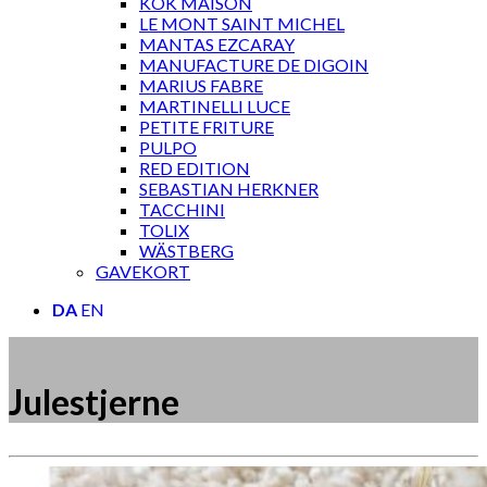
KOK MAISON
LE MONT SAINT MICHEL
MANTAS EZCARAY
MANUFACTURE DE DIGOIN
MARIUS FABRE
MARTINELLI LUCE
PETITE FRITURE
PULPO
RED EDITION
SEBASTIAN HERKNER
TACCHINI
TOLIX
WÄSTBERG
GAVEKORT
DA
EN
Julestjerne
Måske kunne nogle af disse produkter have din