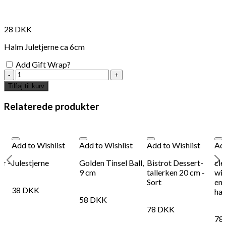
28
DKK
Halm Juletjerne ca 6cm
Add Gift Wrap?
Julestjerne
antal
Tilføj til kurv
Relaterede produkter
Add to Wishlist
Add to Wishlist
Add to Wishlist
Add
er -
Julestjerne
Golden Tinsel Ball,
Bistrot Dessert-
cle
9 cm
tallerken 20 cm -
wit
Sort
en
38
DKK
han
58
DKK
78
DKK
78