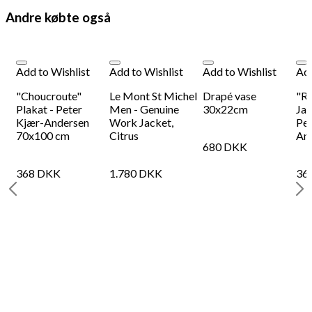
Andre købte også
Add to Wishlist
Add to Wishlist
Add to Wishlist
Add
p
"Choucroute"
Le Mont St Michel
Drapé vase
"Re
Plakat - Peter
Men - Genuine
30x22cm
Jac
Kjær-Andersen
Work Jacket,
Pet
70x100 cm
Citrus
An
680
DKK
368
DKK
1.780
DKK
36