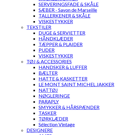
SERVERINGSFADE & SKÅLE
SÆBER - Savon de Marseille
TALLERKENER & SKÅLE
VISKESTYKKER
TEKSTILER
DUGE & SERVIETTER
HÅNDKLÆDER
TÆPPER & PLAIDER
PUDER
VISKESTYKKER
TØJ & ACCESSORIES
HANDSKER & LUFFER
BÆLTER
HATTE & KASKETTER
LE MONT SAINT MICHEL JAKKER
NATTØJ
NØGLERINGE
PARAPLY
SMYKKER & HÅRSPÆNDER
TASKER
TØRKLÆDER
Sélection Vintage
DESIGNERE