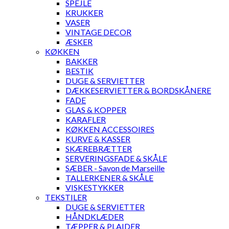
SPEJLE
KRUKKER
VASER
VINTAGE DECOR
ÆSKER
KØKKEN
BAKKER
BESTIK
DUGE & SERVIETTER
DÆKKESERVIETTER & BORDSKÅNERE
FADE
GLAS & KOPPER
KARAFLER
KØKKEN ACCESSOIRES
KURVE & KASSER
SKÆREBRÆTTER
SERVERINGSFADE & SKÅLE
SÆBER - Savon de Marseille
TALLERKENER & SKÅLE
VISKESTYKKER
TEKSTILER
DUGE & SERVIETTER
HÅNDKLÆDER
TÆPPER & PLAIDER