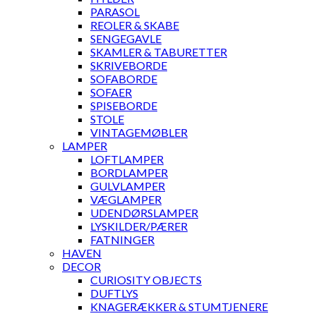
PARASOL
REOLER & SKABE
SENGEGAVLE
SKAMLER & TABURETTER
SKRIVEBORDE
SOFABORDE
SOFAER
SPISEBORDE
STOLE
VINTAGEMØBLER
LAMPER
LOFTLAMPER
BORDLAMPER
GULVLAMPER
VÆGLAMPER
UDENDØRSLAMPER
LYSKILDER/PÆRER
FATNINGER
HAVEN
DECOR
CURIOSITY OBJECTS
DUFTLYS
KNAGERÆKKER & STUMTJENERE