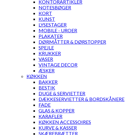
KONTORARTIKLER
NOTESBØGER
KORT
KUNST
LYSESTAGER
MOBILE - UROER
PLAKATER
DØRMÅTTER & DØRSTOPPER
SPEJLE
KRUKKER
VASER
VINTAGE DECOR
ÆSKER
KØKKEN
BAKKER
BESTIK
DUGE & SERVIETTER
DÆKKESERVIETTER & BORDSKÅNERE
FADE
GLAS & KOPPER
KARAFLER
KØKKEN ACCESSOIRES
KURVE & KASSER
SKÆREBRÆTTER