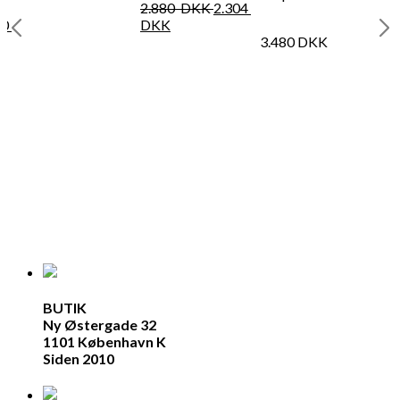
2.880
DKK
2.304
80
DKK
3.480
DKK
BUTIK
Ny Østergade 32
1101 København K
Siden 2010