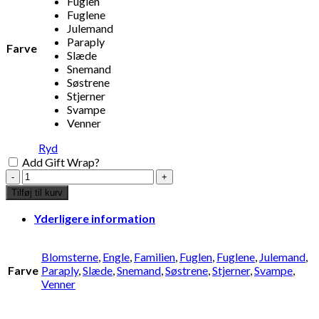
Fuglen
Fuglene
Julemand
Paraply
Farve
Slæde
Snemand
Søstrene
Stjerner
Svampe
Venner
Ryd
Add Gift Wrap?
Julekort
No.
Tilføj til kurv
2
antal
Yderligere information
Blomsterne
,
Engle
,
Familien
,
Fuglen
,
Fuglene
,
Julemand
,
Farve
Paraply
,
Slæde
,
Snemand
,
Søstrene
,
Stjerner
,
Svampe
,
Venner