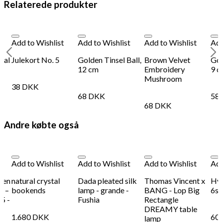
Relaterede produkter
Add to Wishlist
Add to Wishlist
Add to Wishlist
Add
seal
Julekort No. 5
Golden Tinsel Ball,
Brown Velvet
Gol
12 cm
Embroidery
9 
Mushroom
38
DKK
68
DKK
58
68
DKK
Andre købte også
Add to Wishlist
Add to Wishlist
Add to Wishlist
Add
ren
natural crystal
Dada pleated silk
Thomas Vincent x
Hvi
s –
bookends
lamp - grande -
BANG - Lop Big
6st
5 -
Fushia
Rectangle
DREAMY table
1.680
DKK
60
lamp