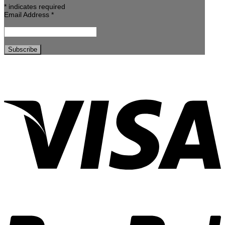
*
indicates required
Email Address
*