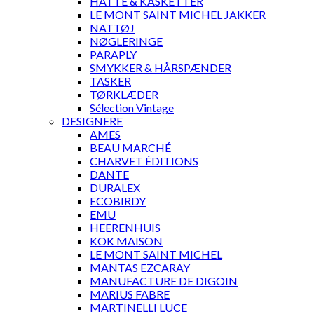
HATTE & KASKETTER
LE MONT SAINT MICHEL JAKKER
NATTØJ
NØGLERINGE
PARAPLY
SMYKKER & HÅRSPÆNDER
TASKER
TØRKLÆDER
Sélection Vintage
DESIGNERE
AMES
BEAU MARCHÉ
CHARVET ÉDITIONS
DANTE
DURALEX
ECOBIRDY
EMU
HEERENHUIS
KOK MAISON
LE MONT SAINT MICHEL
MANTAS EZCARAY
MANUFACTURE DE DIGOIN
MARIUS FABRE
MARTINELLI LUCE