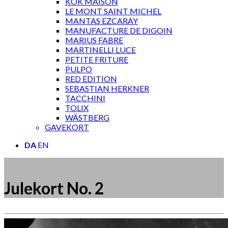
KOK MAISON
LE MONT SAINT MICHEL
MANTAS EZCARAY
MANUFACTURE DE DIGOIN
MARIUS FABRE
MARTINELLI LUCE
PETITE FRITURE
PULPO
RED EDITION
SEBASTIAN HERKNER
TACCHINI
TOLIX
WÄSTBERG
GAVEKORT
DA
EN
Julekort No. 2
Måske kunne nogle af disse produkter have din