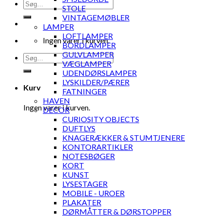
Søg
STOLE
efter:
VINTAGEMØBLER
LAMPER
LOFTLAMPER
Ingen varer i kurven.
BORDLAMPER
GULVLAMPER
Søg
VÆGLAMPER
efter:
UDENDØRSLAMPER
LYSKILDER/PÆRER
Kurv
FATNINGER
HAVEN
Ingen varer i kurven.
DECOR
CURIOSITY OBJECTS
DUFTLYS
KNAGERÆKKER & STUMTJENERE
KONTORARTIKLER
NOTESBØGER
KORT
KUNST
LYSESTAGER
MOBILE - UROER
PLAKATER
DØRMÅTTER & DØRSTOPPER