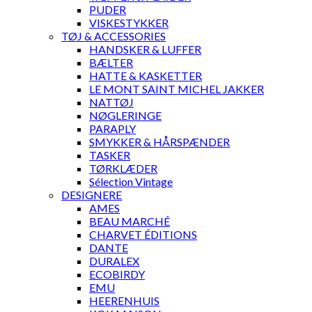
PUDER
VISKESTYKKER
TØJ & ACCESSORIES
HANDSKER & LUFFER
BÆLTER
HATTE & KASKETTER
LE MONT SAINT MICHEL JAKKER
NATTØJ
NØGLERINGE
PARAPLY
SMYKKER & HÅRSPÆNDER
TASKER
TØRKLÆDER
Sélection Vintage
DESIGNERE
AMES
BEAU MARCHÉ
CHARVET ÉDITIONS
DANTE
DURALEX
ECOBIRDY
EMU
HEERENHUIS