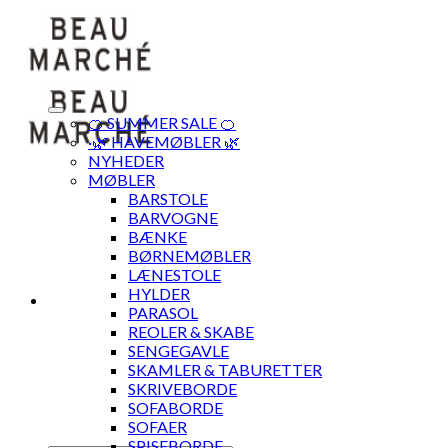
Skip
to
content
🍊 SUMMER SALE 🍊
·🌿 HAVEMØBLER 🌿
NYHEDER
MØBLER
BARSTOLE
BARVOGNE
BÆNKE
BØRNEMØBLER
LÆNESTOLE
HYLDER
PARASOL
REOLER & SKABE
SENGEGAVLE
SKAMLER & TABURETTER
SKRIVEBORDE
SOFABORDE
SOFAER
SPISEBORDE