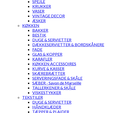
SPEJLE
KRUKKER
VASER
VINTAGE DECOR
ÆSKER
KØKKEN
BAKKER
BESTIK
DUGE & SERVIETTER
DÆKKESERVIETTER & BORDSKÅNERE
FADE
GLAS & KOPPER
KARAFLER
KØKKEN ACCESSOIRES
KURVE & KASSER
SKÆREBRÆTTER
SERVERINGSFADE & SKÅLE
SÆBER - Savon de Marseille
TALLERKENER & SKÅLE
VISKESTYKKER
TEKSTILER
DUGE & SERVIETTER
HÅNDKLÆDER
TÆPPER & PLAIDER