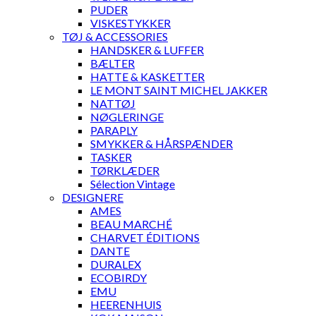
PUDER
VISKESTYKKER
TØJ & ACCESSORIES
HANDSKER & LUFFER
BÆLTER
HATTE & KASKETTER
LE MONT SAINT MICHEL JAKKER
NATTØJ
NØGLERINGE
PARAPLY
SMYKKER & HÅRSPÆNDER
TASKER
TØRKLÆDER
Sélection Vintage
DESIGNERE
AMES
BEAU MARCHÉ
CHARVET ÉDITIONS
DANTE
DURALEX
ECOBIRDY
EMU
HEERENHUIS