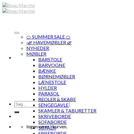
Skip
to
content
🍊 SUMMER SALE 🍊
·🌿 HAVEMØBLER 🌿
NYHEDER
MØBLER
BARSTOLE
BARVOGNE
BÆNKE
BØRNEMØBLER
LÆNESTOLE
HYLDER
PARASOL
REOLER & SKABE
Søg
SENGEGAVLE
efter:
SKAMLER & TABURETTER
SKRIVEBORDE
SOFABORDE
Ingen varer i kurven.
SOFAER
SPISEBORDE