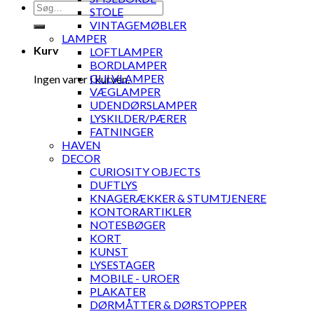
Søg
STOLE
efter:
VINTAGEMØBLER
LAMPER
Kurv
LOFTLAMPER
BORDLAMPER
GULVLAMPER
Ingen varer i kurven.
VÆGLAMPER
UDENDØRSLAMPER
LYSKILDER/PÆRER
FATNINGER
HAVEN
DECOR
CURIOSITY OBJECTS
DUFTLYS
KNAGERÆKKER & STUMTJENERE
KONTORARTIKLER
NOTESBØGER
KORT
KUNST
LYSESTAGER
MOBILE - UROER
PLAKATER
DØRMÅTTER & DØRSTOPPER