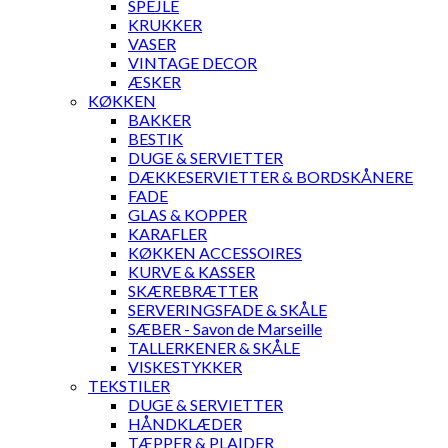
SPEJLE
KRUKKER
VASER
VINTAGE DECOR
ÆSKER
KØKKEN
BAKKER
BESTIK
DUGE & SERVIETTER
DÆKKESERVIETTER & BORDSKÅNERE
FADE
GLAS & KOPPER
KARAFLER
KØKKEN ACCESSOIRES
KURVE & KASSER
SKÆREBRÆTTER
SERVERINGSFADE & SKÅLE
SÆBER - Savon de Marseille
TALLERKENER & SKÅLE
VISKESTYKKER
TEKSTILER
DUGE & SERVIETTER
HÅNDKLÆDER
TÆPPER & PLAIDER