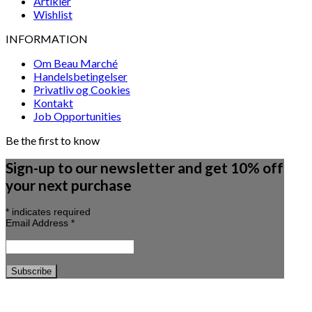
Artikler
Wishlist
INFORMATION
Om Beau Marché
Handelsbetingelser
Privatliv og Cookies
Kontakt
Job Opportunities
Be the first to know
Sign-up to our newsletter and get 10% off
your next purchase
*
indicates required
Email Address
*