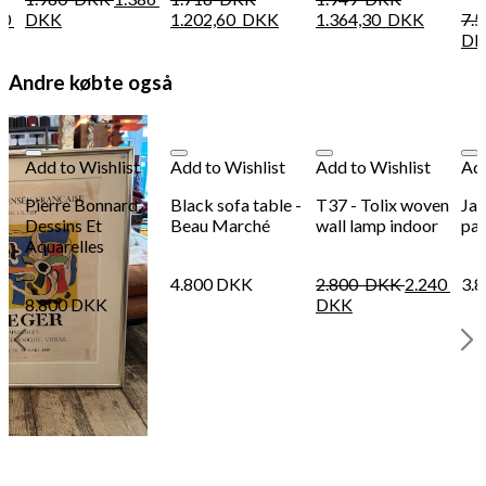
80
DKK
1.202,60
DKK
1.364,30
DKK
7.
DK
Andre købte også
Add to Wishlist
Add to Wishlist
Add to Wishlist
Add
Pierre Bonnard,
Black sofa table -
T37 - Tolix woven
Jap
Dessins Et
Beau Marché
wall lamp indoor
pan
Aquarelles
4.800
DKK
2.800
DKK
2.240
3.
8.800
DKK
DKK