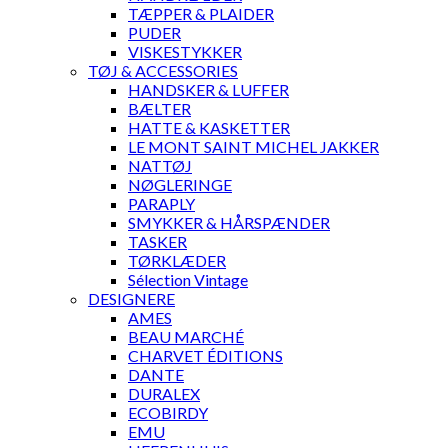
TÆPPER & PLAIDER
PUDER
VISKESTYKKER
TØJ & ACCESSORIES
HANDSKER & LUFFER
BÆLTER
HATTE & KASKETTER
LE MONT SAINT MICHEL JAKKER
NATTØJ
NØGLERINGE
PARAPLY
SMYKKER & HÅRSPÆNDER
TASKER
TØRKLÆDER
Sélection Vintage
DESIGNERE
AMES
BEAU MARCHÉ
CHARVET ÉDITIONS
DANTE
DURALEX
ECOBIRDY
EMU