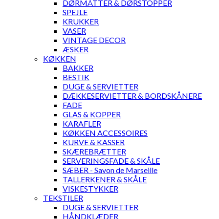
DØRMÅTTER & DØRSTOPPER
SPEJLE
KRUKKER
VASER
VINTAGE DECOR
ÆSKER
KØKKEN
BAKKER
BESTIK
DUGE & SERVIETTER
DÆKKESERVIETTER & BORDSKÅNERE
FADE
GLAS & KOPPER
KARAFLER
KØKKEN ACCESSOIRES
KURVE & KASSER
SKÆREBRÆTTER
SERVERINGSFADE & SKÅLE
SÆBER - Savon de Marseille
TALLERKENER & SKÅLE
VISKESTYKKER
TEKSTILER
DUGE & SERVIETTER
HÅNDKLÆDER