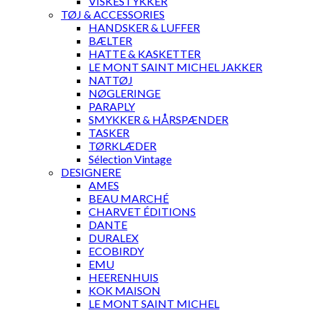
VISKESTYKKER
TØJ & ACCESSORIES
HANDSKER & LUFFER
BÆLTER
HATTE & KASKETTER
LE MONT SAINT MICHEL JAKKER
NATTØJ
NØGLERINGE
PARAPLY
SMYKKER & HÅRSPÆNDER
TASKER
TØRKLÆDER
Sélection Vintage
DESIGNERE
AMES
BEAU MARCHÉ
CHARVET ÉDITIONS
DANTE
DURALEX
ECOBIRDY
EMU
HEERENHUIS
KOK MAISON
LE MONT SAINT MICHEL