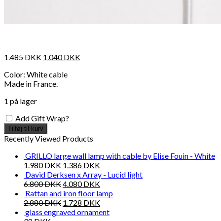
1.485
DKK
1.040
DKK
Color: White cable
Made in France.
1 på lager
Add Gift Wrap?
Tilføj til kurv
Recently Viewed Products
GRILLO large wall lamp with cable by Elise Fouin - White
1.980
DKK
1.386
DKK
David Derksen x Array - Lucid light
6.800
DKK
4.080
DKK
Rattan and iron floor lamp
2.880
DKK
1.728
DKK
glass engraved ornament