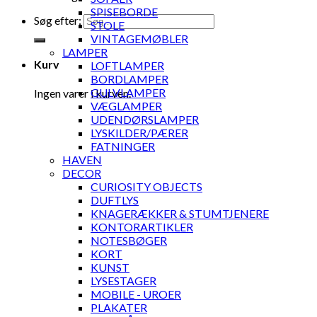
SPISEBORDE
Søg efter:
STOLE
VINTAGEMØBLER
LAMPER
Kurv
LOFTLAMPER
BORDLAMPER
GULVLAMPER
Ingen varer i kurven.
VÆGLAMPER
UDENDØRSLAMPER
LYSKILDER/PÆRER
FATNINGER
HAVEN
DECOR
CURIOSITY OBJECTS
DUFTLYS
KNAGERÆKKER & STUMTJENERE
KONTORARTIKLER
NOTESBØGER
KORT
KUNST
LYSESTAGER
MOBILE - UROER
PLAKATER