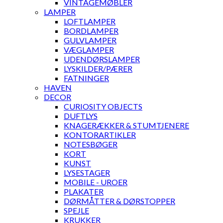
VINTAGEMØBLER
LAMPER
LOFTLAMPER
BORDLAMPER
GULVLAMPER
VÆGLAMPER
UDENDØRSLAMPER
LYSKILDER/PÆRER
FATNINGER
HAVEN
DECOR
CURIOSITY OBJECTS
DUFTLYS
KNAGERÆKKER & STUMTJENERE
KONTORARTIKLER
NOTESBØGER
KORT
KUNST
LYSESTAGER
MOBILE - UROER
PLAKATER
DØRMÅTTER & DØRSTOPPER
SPEJLE
KRUKKER