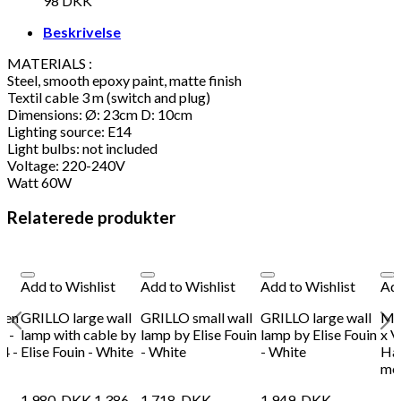
98
DKK
Beskrivelse
MATERIALS :
Steel, smooth epoxy paint, matte finish
Textil cable 3 m (switch and plug)
Dimensions: Ø: 23cm D: 10cm
Lighting source: E14
Light bulbs: not included
Voltage: 220-240V
Watt 60W
Relaterede produkter
Add to Wishlist
Add to Wishlist
Add to Wishlist
Add
ren
GRILLO large wall
GRILLO small wall
GRILLO large wall
Mul
s -
lamp with cable by
lamp by Elise Fouin
lamp by Elise Fouin
x V
4 -
Elise Fouin - White
- White
- White
Han
me
1.980
DKK
1.386
1.718
DKK
1.949
DKK