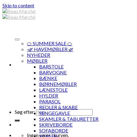
Skip to content
🍊 SUMMER SALE 🍊
·🌿 HAVEMØBLER 🌿
NYHEDER
MØBLER
BARSTOLE
BARVOGNE
BÆNKE
BØRNEMØBLER
LÆNESTOLE
HYLDER
PARASOL
REOLER & SKABE
Søg efter:
SENGEGAVLE
SKAMLER & TABURETTER
SKRIVEBORDE
SOFABORDE
Ingen varer i kurven.
SOFAER