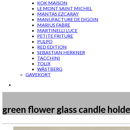
KOK MAISON
LE MONT SAINT MICHEL
MANTAS EZCARAY
MANUFACTURE DE DIGOIN
MARIUS FABRE
MARTINELLI LUCE
PETITE FRITURE
PULPO
RED EDITION
SEBASTIAN HERKNER
TACCHINI
TOLIX
WÄSTBERG
GAVEKORT
green flower glass candle hold
Måske kunne nogle af disse produkter have din inte