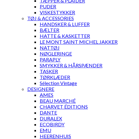
TÆPPER & PLAIDER
PUDER
VISKESTYKKER
TØJ & ACCESSORIES
HANDSKER & LUFFER
BÆLTER
HATTE & KASKETTER
LE MONT SAINT MICHEL JAKKER
NATTØJ
NØGLERINGE
PARAPLY
SMYKKER & HÅRSPÆNDER
TASKER
TØRKLÆDER
Sélection Vintage
DESIGNERE
AMES
BEAU MARCHÉ
CHARVET ÉDITIONS
DANTE
DURALEX
ECOBIRDY
EMU
HEERENHUIS