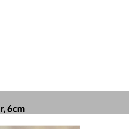
er, 6cm
resse?