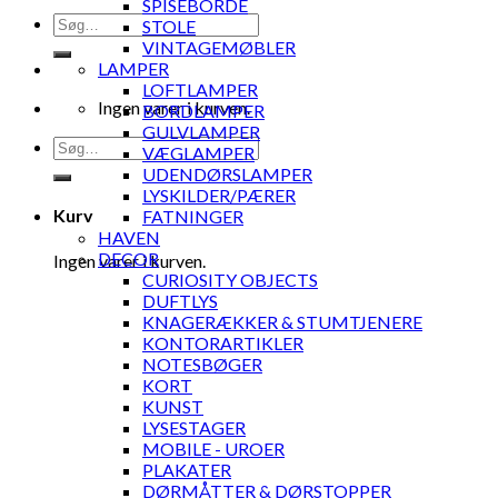
SPISEBORDE
Søg
STOLE
efter:
VINTAGEMØBLER
LAMPER
LOFTLAMPER
Ingen varer i kurven.
BORDLAMPER
GULVLAMPER
Søg
VÆGLAMPER
efter:
UDENDØRSLAMPER
LYSKILDER/PÆRER
Kurv
FATNINGER
HAVEN
DECOR
Ingen varer i kurven.
CURIOSITY OBJECTS
DUFTLYS
KNAGERÆKKER & STUMTJENERE
KONTORARTIKLER
NOTESBØGER
KORT
KUNST
LYSESTAGER
MOBILE - UROER
PLAKATER
DØRMÅTTER & DØRSTOPPER