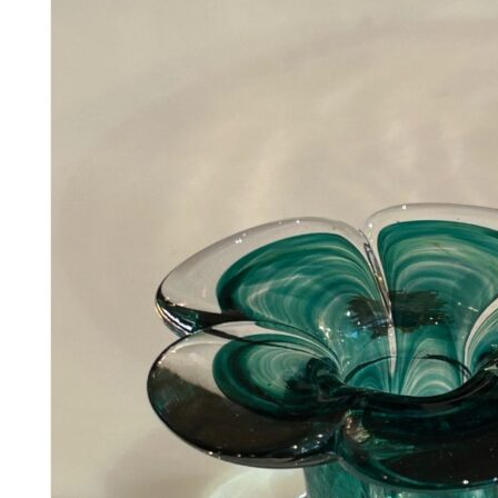
Add to Wishlist
hand embroidered velvet box, red 5cm
180
DKK
Tilføj til kurv