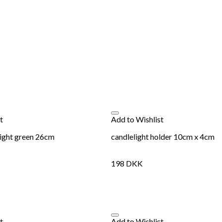
t
Add to Wishlist
light green 26cm
candlelight holder 10cm x 4cm
198
DKK
t
Add to Wishlist