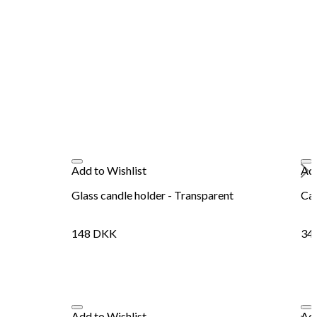
Add to Wishlist
Add
Glass candle holder - Transparent
Can
148
DKK
34
Add to Wishlist
Add