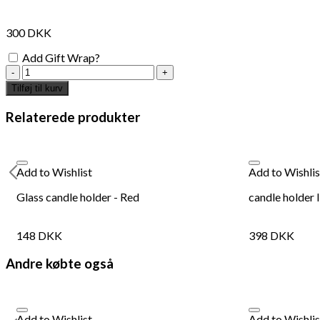
300
DKK
Add Gift Wrap?
green
flower
Tilføj til kurv
glass
candle
Relaterede produkter
holder,
6cm
antal
Add to Wishlist
Add to Wishlis
Glass candle holder - Red
candle holder 
148
DKK
398
DKK
Andre købte også
Add to Wishlist
Add to Wishlis