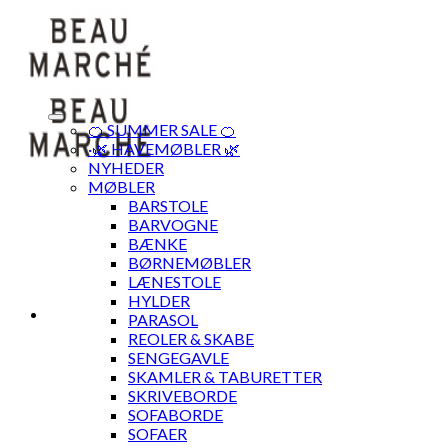
Skip
to
content
🍊 SUMMER SALE 🍊
·🌿 HAVEMØBLER 🌿
NYHEDER
MØBLER
BARSTOLE
BARVOGNE
BÆNKE
BØRNEMØBLER
LÆNESTOLE
HYLDER
PARASOL
REOLER & SKABE
SENGEGAVLE
SKAMLER & TABURETTER
SKRIVEBORDE
SOFABORDE
SOFAER