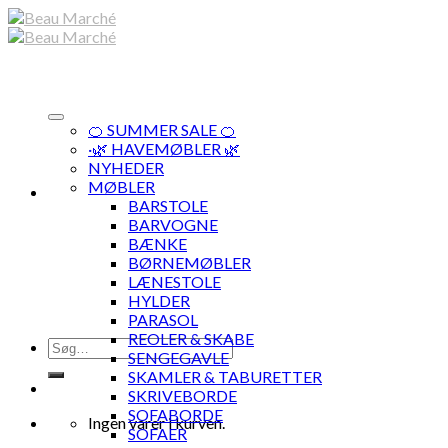
Skip
to
content
🍊 SUMMER SALE 🍊
·🌿 HAVEMØBLER 🌿
NYHEDER
MØBLER
BARSTOLE
BARVOGNE
BÆNKE
BØRNEMØBLER
LÆNESTOLE
HYLDER
PARASOL
REOLER & SKABE
Søg
SENGEGAVLE
efter:
SKAMLER & TABURETTER
SKRIVEBORDE
SOFABORDE
Ingen varer i kurven.
SOFAER