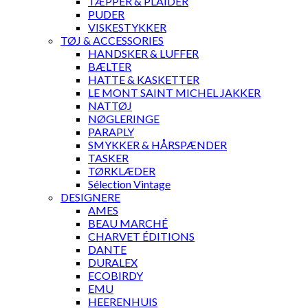
TÆPPER & PLAIDER
PUDER
VISKESTYKKER
TØJ & ACCESSORIES
HANDSKER & LUFFER
BÆLTER
HATTE & KASKETTER
LE MONT SAINT MICHEL JAKKER
NATTØJ
NØGLERINGE
PARAPLY
SMYKKER & HÅRSPÆNDER
TASKER
TØRKLÆDER
Sélection Vintage
DESIGNERE
AMES
BEAU MARCHÉ
CHARVET ÉDITIONS
DANTE
DURALEX
ECOBIRDY
EMU
HEERENHUIS