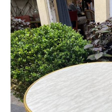
Add to Wishlist
Grønglaseret kinesisk keramikfigur fra Ming-dynastiet No. 5
380
DKK
Tilføj til kurv