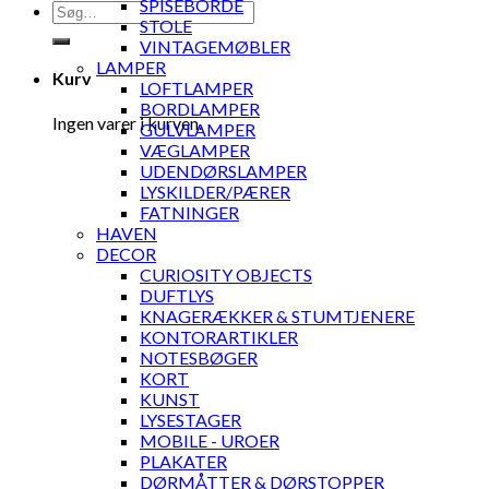
SPISEBORDE
Søg
STOLE
efter:
VINTAGEMØBLER
LAMPER
Kurv
LOFTLAMPER
BORDLAMPER
Ingen varer i kurven.
GULVLAMPER
VÆGLAMPER
UDENDØRSLAMPER
LYSKILDER/PÆRER
FATNINGER
HAVEN
DECOR
CURIOSITY OBJECTS
DUFTLYS
KNAGERÆKKER & STUMTJENERE
KONTORARTIKLER
NOTESBØGER
KORT
KUNST
LYSESTAGER
MOBILE - UROER
PLAKATER
DØRMÅTTER & DØRSTOPPER