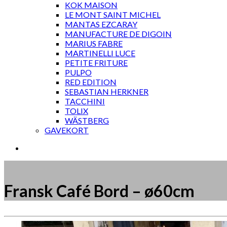
KOK MAISON
LE MONT SAINT MICHEL
MANTAS EZCARAY
MANUFACTURE DE DIGOIN
MARIUS FABRE
MARTINELLI LUCE
PETITE FRITURE
PULPO
RED EDITION
SEBASTIAN HERKNER
TACCHINI
TOLIX
WÄSTBERG
GAVEKORT
Fransk Café Bord – ø60cm
Måske kunne nogle af disse produkter have din inte