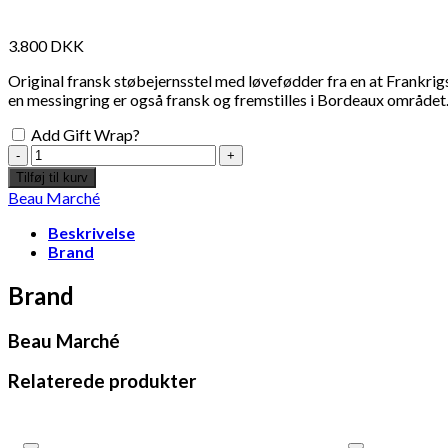
3.800
DKK
Original fransk støbejernsstel med løvefødder fra en at Frankrig
en messingring er også fransk og fremstilles i Bordeaux området
Add Gift Wrap?
Fransk
Café
Tilføj til kurv
Bord
Beau Marché
-
ø60cm
Beskrivelse
antal
Brand
Brand
Beau Marché
Relaterede produkter