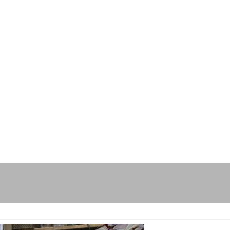
resse?