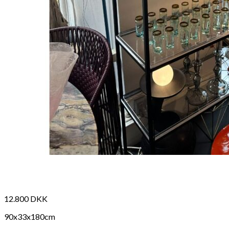
380
DKK
Tilføj til kurv
36
Se kurv
Kasse
12.800
DKK
90x33x180cm