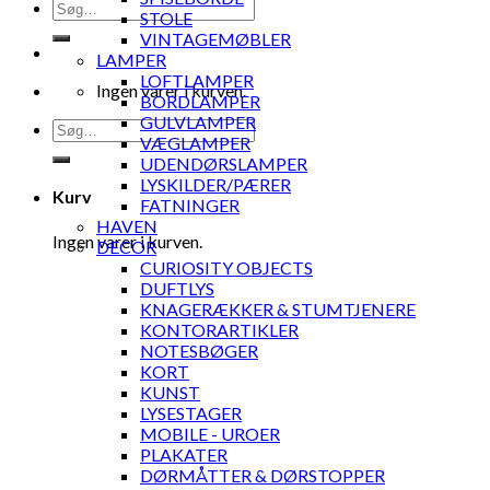
Søg
STOLE
efter:
VINTAGEMØBLER
LAMPER
LOFTLAMPER
Ingen varer i kurven.
BORDLAMPER
GULVLAMPER
Søg
VÆGLAMPER
efter:
UDENDØRSLAMPER
LYSKILDER/PÆRER
Kurv
FATNINGER
HAVEN
Ingen varer i kurven.
DECOR
CURIOSITY OBJECTS
DUFTLYS
KNAGERÆKKER & STUMTJENERE
KONTORARTIKLER
NOTESBØGER
KORT
KUNST
LYSESTAGER
MOBILE - UROER
PLAKATER
DØRMÅTTER & DØRSTOPPER