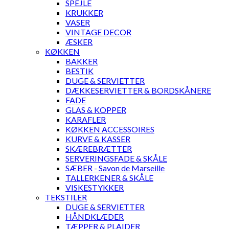
SPEJLE
KRUKKER
VASER
VINTAGE DECOR
ÆSKER
KØKKEN
BAKKER
BESTIK
DUGE & SERVIETTER
DÆKKESERVIETTER & BORDSKÅNERE
FADE
GLAS & KOPPER
KARAFLER
KØKKEN ACCESSOIRES
KURVE & KASSER
SKÆREBRÆTTER
SERVERINGSFADE & SKÅLE
SÆBER - Savon de Marseille
TALLERKENER & SKÅLE
VISKESTYKKER
TEKSTILER
DUGE & SERVIETTER
HÅNDKLÆDER
TÆPPER & PLAIDER