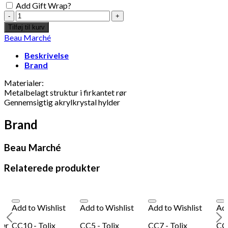
Add Gift Wrap?
Plexiglas
reol
Tilføj til kurv
-
Beau Marché
Beau
Marché
Beskrivelse
antal
Brand
Materialer:
Metalbelagt struktur i firkantet rør
Gennemsigtig akrylkrystal hylder
Brand
Beau Marché
Relaterede produkter
Add to Wishlist
Add to Wishlist
Add to Wishlist
Add
ner
CC10 - Tolix
CC5 - Tolix
CC7 - Tolix
CC3