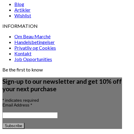
Blog
Artikler
Wishlist
INFORMATION
Om Beau Marché
Handelsbetingelser
Privatliv og Cookies
Kontakt
Job Opportunities
Be the first to know
Sign-up to our newsletter and get 10% off
your next purchase
*
indicates required
Email Address
*