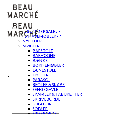
Skip
to
content
🍊 SUMMER SALE 🍊
·🌿 HAVEMØBLER 🌿
NYHEDER
MØBLER
BARSTOLE
BARVOGNE
BÆNKE
BØRNEMØBLER
LÆNESTOLE
HYLDER
PARASOL
REOLER & SKABE
SENGEGAVLE
SKAMLER & TABURETTER
SKRIVEBORDE
SOFABORDE
SOFAER
SPISEBORDE