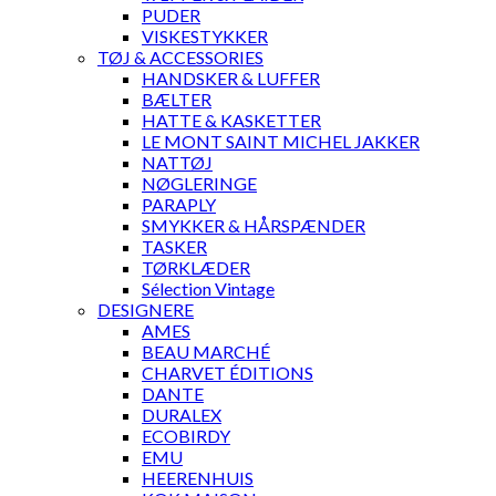
PUDER
VISKESTYKKER
TØJ & ACCESSORIES
HANDSKER & LUFFER
BÆLTER
HATTE & KASKETTER
LE MONT SAINT MICHEL JAKKER
NATTØJ
NØGLERINGE
PARAPLY
SMYKKER & HÅRSPÆNDER
TASKER
TØRKLÆDER
Sélection Vintage
DESIGNERE
AMES
BEAU MARCHÉ
CHARVET ÉDITIONS
DANTE
DURALEX
ECOBIRDY
EMU
HEERENHUIS