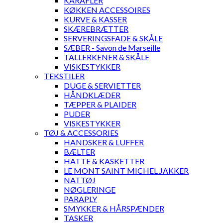
KARAFLER
KØKKEN ACCESSOIRES
KURVE & KASSER
SKÆREBRÆTTER
SERVERINGSFADE & SKÅLE
SÆBER - Savon de Marseille
TALLERKENER & SKÅLE
VISKESTYKKER
TEKSTILER
DUGE & SERVIETTER
HÅNDKLÆDER
TÆPPER & PLAIDER
PUDER
VISKESTYKKER
TØJ & ACCESSORIES
HANDSKER & LUFFER
BÆLTER
HATTE & KASKETTER
LE MONT SAINT MICHEL JAKKER
NATTØJ
NØGLERINGE
PARAPLY
SMYKKER & HÅRSPÆNDER
TASKER