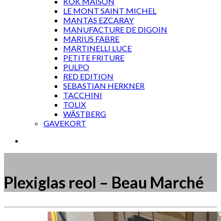
KOK MAISON
LE MONT SAINT MICHEL
MANTAS EZCARAY
MANUFACTURE DE DIGOIN
MARIUS FABRE
MARTINELLI LUCE
PETITE FRITURE
PULPO
RED EDITION
SEBASTIAN HERKNER
TACCHINI
TOLIX
WÄSTBERG
GAVEKORT
Plexiglas reol – Beau Marché
Måske kunne nogle af disse produkter have din