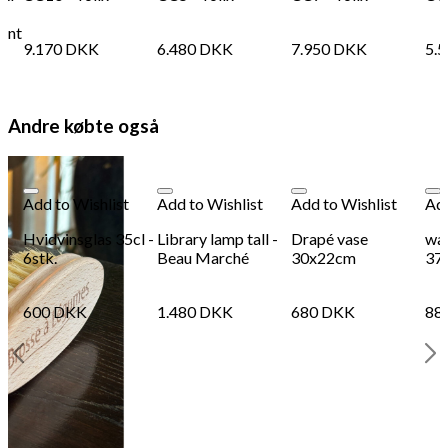
rent
9.170
DKK
6.480
DKK
7.950
DKK
5.
Andre købte også
Add to Wishlist
Add to Wishlist
Add to Wishlist
Add
Hvidvinsglas 35cl -
Library lamp tall -
Drapé vase
wav
6stk.
Beau Marché
30x22cm
37
600
DKK
1.480
DKK
680
DKK
88