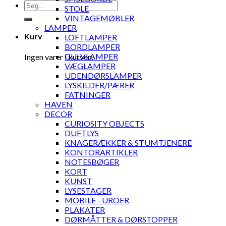
Søg
STOLE
efter:
VINTAGEMØBLER
LAMPER
Kurv
LOFTLAMPER
BORDLAMPER
GULVLAMPER
Ingen varer i kurven.
VÆGLAMPER
UDENDØRSLAMPER
LYSKILDER/PÆRER
FATNINGER
HAVEN
DECOR
CURIOSITY OBJECTS
DUFTLYS
KNAGERÆKKER & STUMTJENERE
KONTORARTIKLER
NOTESBØGER
KORT
KUNST
LYSESTAGER
MOBILE - UROER
PLAKATER
DØRMÅTTER & DØRSTOPPER