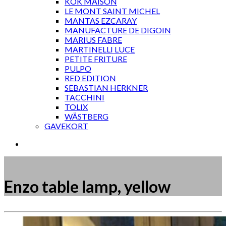
KOK MAISON
LE MONT SAINT MICHEL
MANTAS EZCARAY
MANUFACTURE DE DIGOIN
MARIUS FABRE
MARTINELLI LUCE
PETITE FRITURE
PULPO
RED EDITION
SEBASTIAN HERKNER
TACCHINI
TOLIX
WÄSTBERG
GAVEKORT
Enzo table lamp, yellow
Måske kunne nogle af disse produkter have din