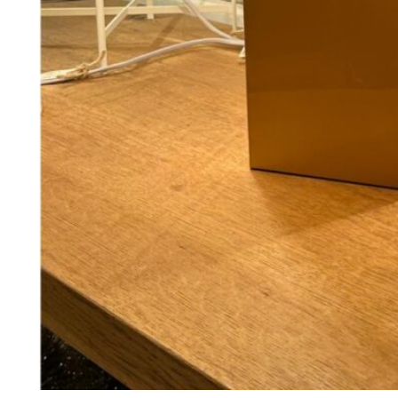
88
DKK
Tilføj til kurv
14
Se kurv
Kasse