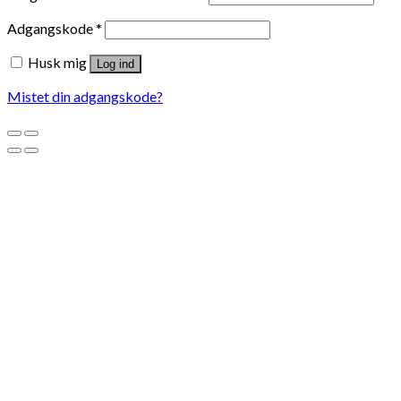
Adgangskode
*
Husk mig
Log ind
Mistet din adgangskode?