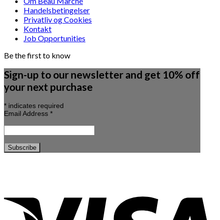
Om Beau Marché
Handelsbetingelser
Privatliv og Cookies
Kontakt
Job Opportunities
Be the first to know
Sign-up to our newsletter and get 10% off
your next purchase
*
indicates required
Email Address
*