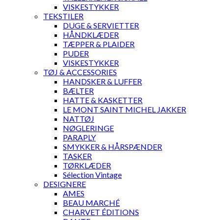
VISKESTYKKER
TEKSTILER
DUGE & SERVIETTER
HÅNDKLÆDER
TÆPPER & PLAIDER
PUDER
VISKESTYKKER
TØJ & ACCESSORIES
HANDSKER & LUFFER
BÆLTER
HATTE & KASKETTER
LE MONT SAINT MICHEL JAKKER
NATTØJ
NØGLERINGE
PARAPLY
SMYKKER & HÅRSPÆNDER
TASKER
TØRKLÆDER
Sélection Vintage
DESIGNERE
AMES
BEAU MARCHÉ
CHARVET ÉDITIONS