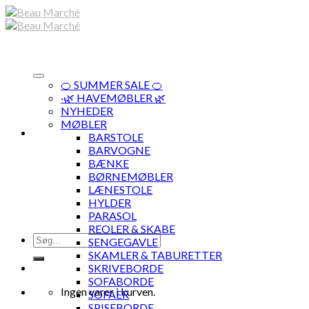
Skip
to
content
🍊 SUMMER SALE 🍊
·🌿 HAVEMØBLER 🌿
NYHEDER
MØBLER
BARSTOLE
BARVOGNE
BÆNKE
BØRNEMØBLER
LÆNESTOLE
HYLDER
PARASOL
REOLER & SKABE
Søg
SENGEGAVLE
efter:
SKAMLER & TABURETTER
SKRIVEBORDE
SOFABORDE
Ingen varer i kurven.
SOFAER
SPISEBORDE