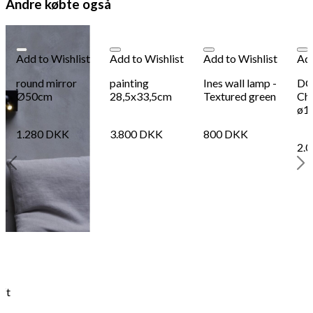
Andre købte også
Add to Wishlist
Add to Wishlist
Add to Wishlist
Add
round mirror
painting
Ines wall lamp -
DCW
Ø50cm
28,5x33,5cm
Textured green
Cha
ø1
1.280
DKK
3.800
DKK
800
DKK
2.
eft