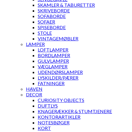
SKAMLER & TABURETTER
SKRIVEBORDE
SOFABORDE
SOFAER
SPISEBORDE
STOLE
VINTAGEMØBLER
LAMPER
LOFTLAMPER
BORDLAMPER
GULVLAMPER
VÆGLAMPER
UDENDØRSLAMPER
LYSKILDER/PÆRER
FATNINGER
HAVEN
DECOR
CURIOSITY OBJECTS
DUFTLYS
KNAGERÆKKER & STUMTJENERE
KONTORARTIKLER
NOTESBØGER
KORT