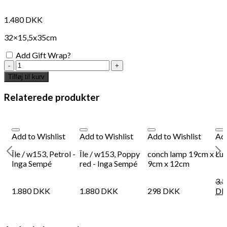
1.480
DKK
32×15,5x35cm
Add Gift Wrap?
Enzo
table
Tilføj til kurv
lamp,
yellow
Relaterede produkter
antal
Add to Wishlist
Add to Wishlist
Add to Wishlist
Add
Île / w153, Petrol -
Île / w153, Poppy
conch lamp 19cm x
Luc
Inga Sempé
red - Inga Sempé
9cm x 12cm
0
3.
1.880
DKK
1.880
DKK
298
DKK
DK