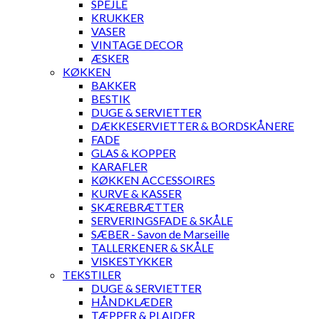
SPEJLE
KRUKKER
VASER
VINTAGE DECOR
ÆSKER
KØKKEN
BAKKER
BESTIK
DUGE & SERVIETTER
DÆKKESERVIETTER & BORDSKÅNERE
FADE
GLAS & KOPPER
KARAFLER
KØKKEN ACCESSOIRES
KURVE & KASSER
SKÆREBRÆTTER
SERVERINGSFADE & SKÅLE
SÆBER - Savon de Marseille
TALLERKENER & SKÅLE
VISKESTYKKER
TEKSTILER
DUGE & SERVIETTER
HÅNDKLÆDER
TÆPPER & PLAIDER