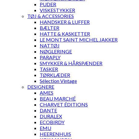
PUDER
VISKESTYKKER
TØJ & ACCESSORIES
HANDSKER & LUFFER
BÆLTER
HATTE & KASKETTER
LE MONT SAINT MICHEL JAKKER
NATTØJ
NØGLERINGE
PARAPLY
SMYKKER & HÅRSPÆNDER
TASKER
TØRKLÆDER
Sélection Vintage
DESIGNERE
AMES
BEAU MARCHÉ
CHARVET ÉDITIONS
DANTE
DURALEX
ECOBIRDY
EMU
HEERENHUIS