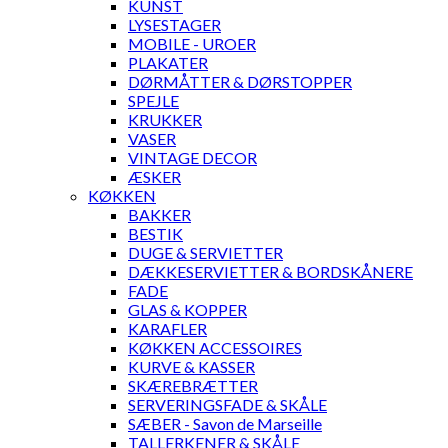
KUNST
LYSESTAGER
MOBILE - UROER
PLAKATER
DØRMÅTTER & DØRSTOPPER
SPEJLE
KRUKKER
VASER
VINTAGE DECOR
ÆSKER
KØKKEN
BAKKER
BESTIK
DUGE & SERVIETTER
DÆKKESERVIETTER & BORDSKÅNERE
FADE
GLAS & KOPPER
KARAFLER
KØKKEN ACCESSOIRES
KURVE & KASSER
SKÆREBRÆTTER
SERVERINGSFADE & SKÅLE
SÆBER - Savon de Marseille
TALLERKENER & SKÅLE