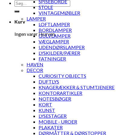
SPISEBORDE
Søg
STOLE
efter:
VINTAGEMØBLER
LAMPER
Kurv
LOFTLAMPER
BORDLAMPER
Ingen varer i kurven.
GULVLAMPER
VÆGLAMPER
UDENDØRSLAMPER
LYSKILDER/PÆRER
FATNINGER
HAVEN
DECOR
CURIOSITY OBJECTS
DUFTLYS
KNAGERÆKKER & STUMTJENERE
KONTORARTIKLER
NOTESBØGER
KORT
KUNST
LYSESTAGER
MOBILE - UROER
PLAKATER
DØRMÅTTER & DØRSTOPPER