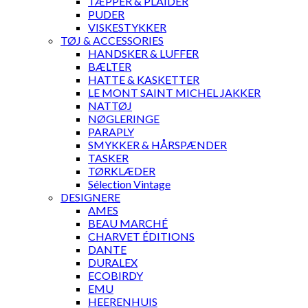
TÆPPER & PLAIDER
PUDER
VISKESTYKKER
TØJ & ACCESSORIES
HANDSKER & LUFFER
BÆLTER
HATTE & KASKETTER
LE MONT SAINT MICHEL JAKKER
NATTØJ
NØGLERINGE
PARAPLY
SMYKKER & HÅRSPÆNDER
TASKER
TØRKLÆDER
Sélection Vintage
DESIGNERE
AMES
BEAU MARCHÉ
CHARVET ÉDITIONS
DANTE
DURALEX
ECOBIRDY
EMU
HEERENHUIS