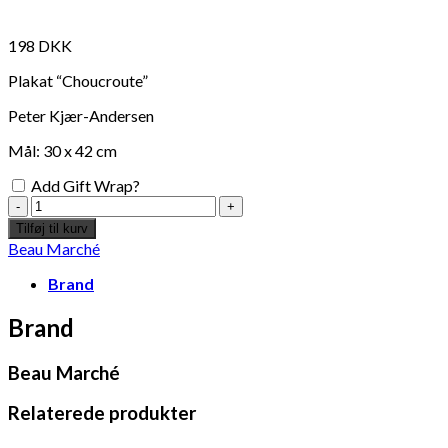
198
DKK
Plakat “Choucroute”
Peter Kjær-Andersen
Mål: 30 x 42 cm
Add Gift Wrap?
"Choucroute"
Plakat
Tilføj til kurv
A3
Beau Marché
-
Peter
Brand
Kjær-
Andersen
Brand
antal
Beau Marché
Relaterede produkter