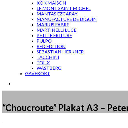
KOK MAISON
LE MONT SAINT MICHEL
MANTAS EZCARAY
MANUFACTURE DE DIGOIN
MARIUS FABRE
MARTINELLI LUCE
PETITE FRITURE
PULPO
RED EDITION
SEBASTIAN HERKNER
TACCHINI
TOLIX
WÄSTBERG
GAVEKORT
“Choucroute” Plakat A3 – Pet
Måske kunne nogle af disse produkter have din inte