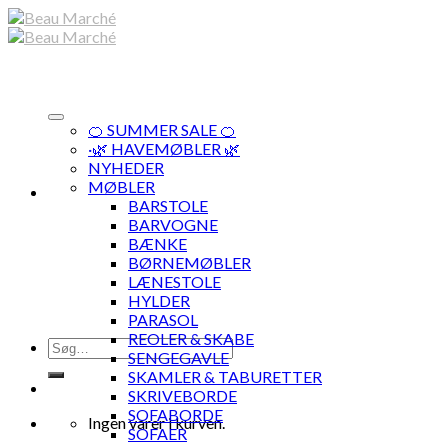
Skip
to
content
🍊 SUMMER SALE 🍊
·🌿 HAVEMØBLER 🌿
NYHEDER
MØBLER
BARSTOLE
BARVOGNE
BÆNKE
BØRNEMØBLER
LÆNESTOLE
HYLDER
PARASOL
REOLER & SKABE
Søg
SENGEGAVLE
efter:
SKAMLER & TABURETTER
SKRIVEBORDE
SOFABORDE
Ingen varer i kurven.
SOFAER