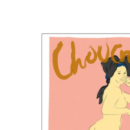
Add to Wishlist
"Restaurant le St-Jacques" Plakat A3 - Peter Kjær-Andersen
198
DKK
Tilføj til kurv