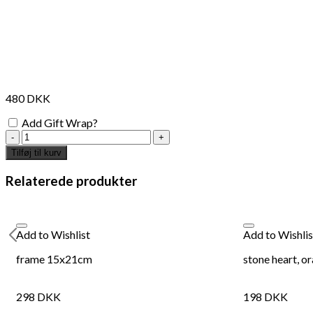
480
DKK
Add Gift Wrap?
mirror
box
Tilføj til kurv
9,5cm
x
Relaterede produkter
14,5cm
x
8cm
antal
Add to Wishlist
Add to Wishlis
frame 15x21cm
stone heart, o
298
DKK
198
DKK