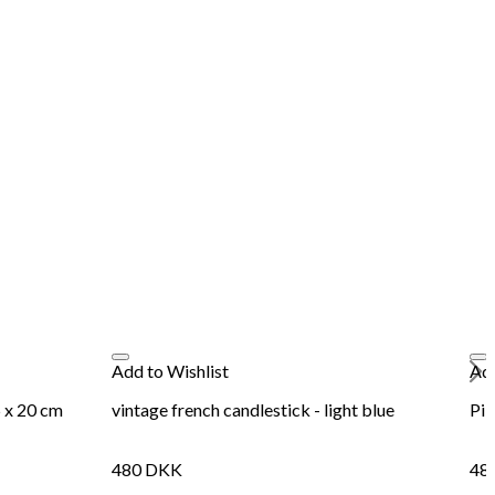
Add to Wishlist
Add
 x 20 cm
vintage french candlestick - light blue
Pi
480
DKK
48