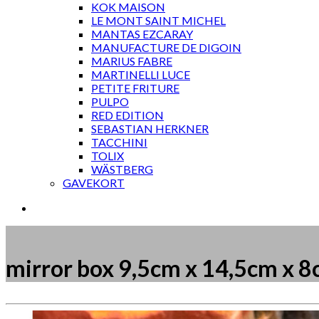
KOK MAISON
LE MONT SAINT MICHEL
MANTAS EZCARAY
MANUFACTURE DE DIGOIN
MARIUS FABRE
MARTINELLI LUCE
PETITE FRITURE
PULPO
RED EDITION
SEBASTIAN HERKNER
TACCHINI
TOLIX
WÄSTBERG
GAVEKORT
mirror box 9,5cm x 14,5cm x 
Måske kunne nogle af disse produkter have din inte