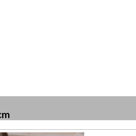
8cm
resse?