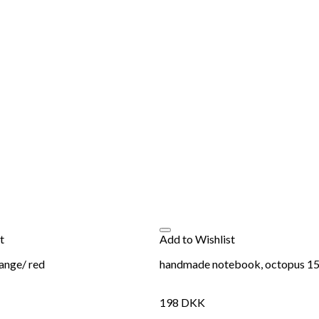
t
Add to Wishlist
range/ red
handmade notebook, octopus 15
198
DKK