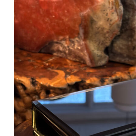
Add to Wishlist
Plakat - Les Bicyclettes
198
DKK
Tilføj til kurv