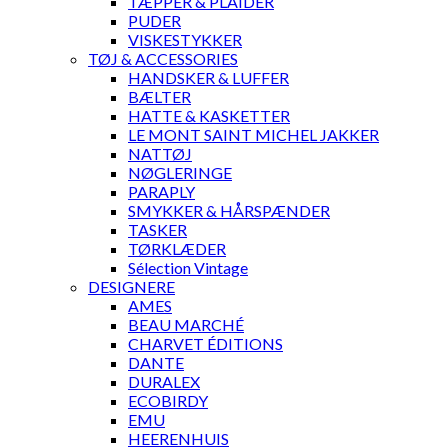
TÆPPER & PLAIDER
PUDER
VISKESTYKKER
TØJ & ACCESSORIES
HANDSKER & LUFFER
BÆLTER
HATTE & KASKETTER
LE MONT SAINT MICHEL JAKKER
NATTØJ
NØGLERINGE
PARAPLY
SMYKKER & HÅRSPÆNDER
TASKER
TØRKLÆDER
Sélection Vintage
DESIGNERE
AMES
BEAU MARCHÉ
CHARVET ÉDITIONS
DANTE
DURALEX
ECOBIRDY
EMU
HEERENHUIS