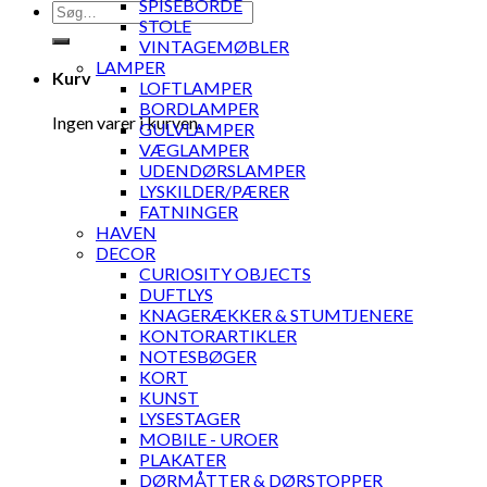
SPISEBORDE
Søg
STOLE
efter:
VINTAGEMØBLER
LAMPER
Kurv
LOFTLAMPER
BORDLAMPER
Ingen varer i kurven.
GULVLAMPER
VÆGLAMPER
UDENDØRSLAMPER
LYSKILDER/PÆRER
FATNINGER
HAVEN
DECOR
CURIOSITY OBJECTS
DUFTLYS
KNAGERÆKKER & STUMTJENERE
KONTORARTIKLER
NOTESBØGER
KORT
KUNST
LYSESTAGER
MOBILE - UROER
PLAKATER
DØRMÅTTER & DØRSTOPPER