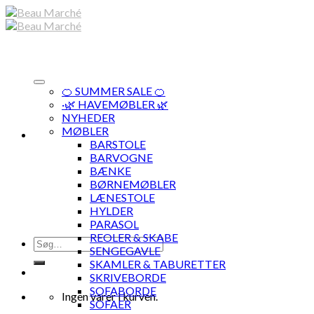
Skip
to
content
🍊 SUMMER SALE 🍊
·🌿 HAVEMØBLER 🌿
NYHEDER
MØBLER
BARSTOLE
BARVOGNE
BÆNKE
BØRNEMØBLER
LÆNESTOLE
HYLDER
PARASOL
REOLER & SKABE
Søg
SENGEGAVLE
efter:
SKAMLER & TABURETTER
SKRIVEBORDE
SOFABORDE
Ingen varer i kurven.
SOFAER