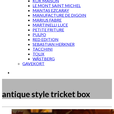
KOK MAISON
LE MONT SAINT MICHEL
MANTAS EZCARAY
MANUFACTURE DE DIGOIN
MARIUS FABRE
MARTINELLI LUCE
PETITE FRITURE
PULPO
RED EDITION
SEBASTIAN HERKNER
TACCHINI
TOLIX
WÄSTBERG
GAVEKORT
antique style tricket box
Måske kunne nogle af disse produkter have din