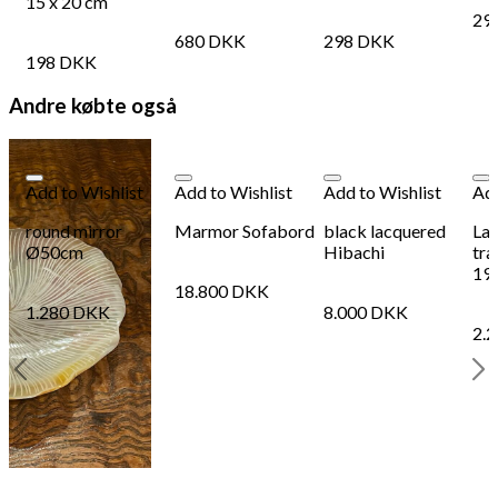
15 x 20 cm
29
680
DKK
298
DKK
198
DKK
Andre købte også
Add to Wishlist
Add to Wishlist
Add to Wishlist
Add
round mirror
Marmor Sofabord
black lacquered
La
Ø50cm
Hibachi
tra
19
18.800
DKK
1.280
DKK
8.000
DKK
2.