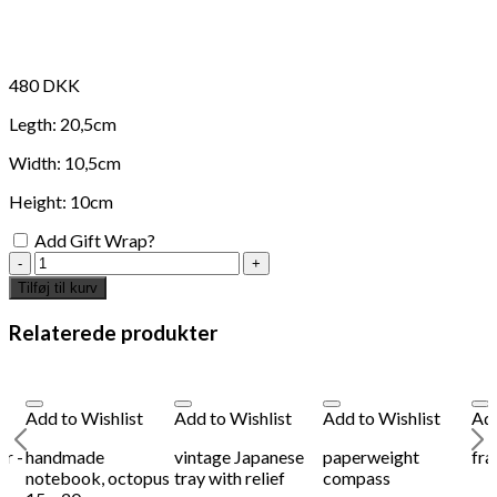
480
DKK
Legth: 20,5cm
Width: 10,5cm
Height: 10cm
Add Gift Wrap?
antique
style
Tilføj til kurv
tricket
box
Relaterede produkter
antal
Add to Wishlist
Add to Wishlist
Add to Wishlist
Add
er -
handmade
vintage Japanese
paperweight
fr
notebook, octopus
tray with relief
compass