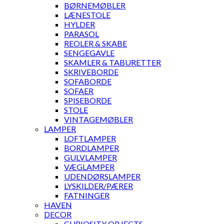
BØRNEMØBLER
LÆNESTOLE
HYLDER
PARASOL
REOLER & SKABE
SENGEGAVLE
SKAMLER & TABURETTER
SKRIVEBORDE
SOFABORDE
SOFAER
SPISEBORDE
STOLE
VINTAGEMØBLER
LAMPER
LOFTLAMPER
BORDLAMPER
GULVLAMPER
VÆGLAMPER
UDENDØRSLAMPER
LYSKILDER/PÆRER
FATNINGER
HAVEN
DECOR
CURIOSITY OBJECTS