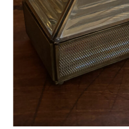
380
DKK
Tilføj til kurv
12
Se kurv
Kasse