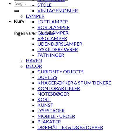
Søg
STOLE
efter:
VINTAGEMØBLER
LAMPER
Kurv
LOFTLAMPER
BORDLAMPER
GULVLAMPER
Ingen varer i kurven.
VÆGLAMPER
UDENDØRSLAMPER
LYSKILDER/PÆRER
FATNINGER
HAVEN
DECOR
CURIOSITY OBJECTS
DUFTLYS
KNAGERÆKKER & STUMTJENERE
KONTORARTIKLER
NOTESBØGER
KORT
KUNST
LYSESTAGER
MOBILE - UROER
PLAKATER
DØRMÅTTER & DØRSTOPPER