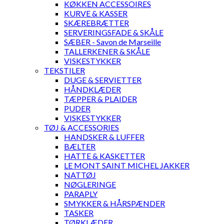
KØKKEN ACCESSOIRES
KURVE & KASSER
SKÆREBRÆTTER
SERVERINGSFADE & SKÅLE
SÆBER - Savon de Marseille
TALLERKENER & SKÅLE
VISKESTYKKER
TEKSTILER
DUGE & SERVIETTER
HÅNDKLÆDER
TÆPPER & PLAIDER
PUDER
VISKESTYKKER
TØJ & ACCESSORIES
HANDSKER & LUFFER
BÆLTER
HATTE & KASKETTER
LE MONT SAINT MICHEL JAKKER
NATTØJ
NØGLERINGE
PARAPLY
SMYKKER & HÅRSPÆNDER
TASKER
TØRKLÆDER