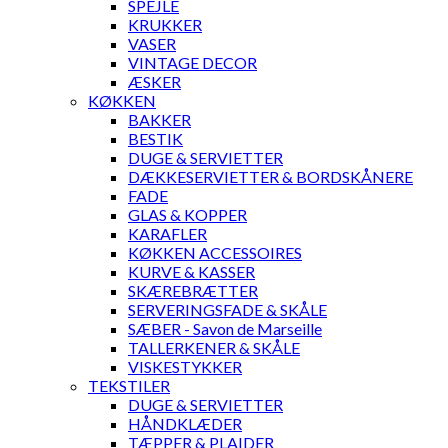
SPEJLE
KRUKKER
VASER
VINTAGE DECOR
ÆSKER
KØKKEN
BAKKER
BESTIK
DUGE & SERVIETTER
DÆKKESERVIETTER & BORDSKÅNERE
FADE
GLAS & KOPPER
KARAFLER
KØKKEN ACCESSOIRES
KURVE & KASSER
SKÆREBRÆTTER
SERVERINGSFADE & SKÅLE
SÆBER - Savon de Marseille
TALLERKENER & SKÅLE
VISKESTYKKER
TEKSTILER
DUGE & SERVIETTER
HÅNDKLÆDER
TÆPPER & PLAIDER