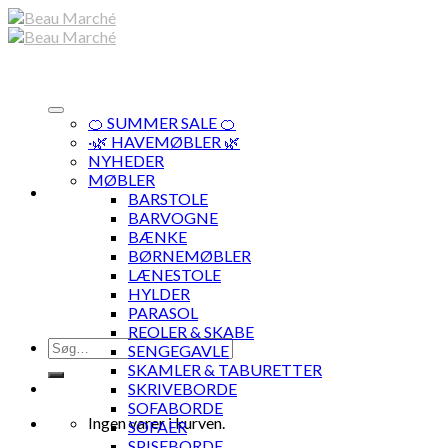
Skip
to
content
🍊 SUMMER SALE 🍊
·🌿 HAVEMØBLER 🌿
NYHEDER
MØBLER
BARSTOLE
BARVOGNE
BÆNKE
BØRNEMØBLER
LÆNESTOLE
HYLDER
PARASOL
REOLER & SKABE
Søg
SENGEGAVLE
efter:
SKAMLER & TABURETTER
SKRIVEBORDE
SOFABORDE
Ingen varer i kurven.
SOFAER
SPISEBORDE