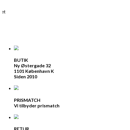
ret
BUTIK
Ny Østergade 32
1101 København K
Siden 2010
PRISMATCH
Vi tilbyder prismatch
RETUR