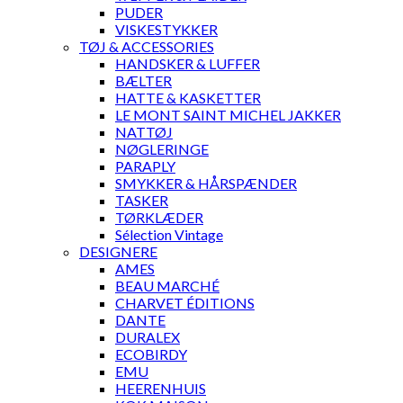
PUDER
VISKESTYKKER
TØJ & ACCESSORIES
HANDSKER & LUFFER
BÆLTER
HATTE & KASKETTER
LE MONT SAINT MICHEL JAKKER
NATTØJ
NØGLERINGE
PARAPLY
SMYKKER & HÅRSPÆNDER
TASKER
TØRKLÆDER
Sélection Vintage
DESIGNERE
AMES
BEAU MARCHÉ
CHARVET ÉDITIONS
DANTE
DURALEX
ECOBIRDY
EMU
HEERENHUIS