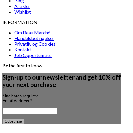
Blog
Artikler
Wishlist
INFORMATION
Om Beau Marché
Handelsbetingelser
Privatliv og Cookies
Kontakt
Job Opportunities
Be the first to know
Sign-up to our newsletter and get 10% off
your next purchase
*
indicates required
Email Address
*