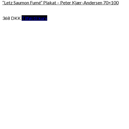
“Letz Saumon Fumé” Plakat – Peter Kjær-Andersen 70×100
368
DKK
Tilføj til kurv