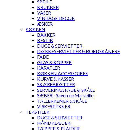
SPEJLE
KRUKKER
VASER
VINTAGE DECOR
ÆSKER
KØKKEN
BAKKER
BESTIK
DUGE & SERVIETTER
DÆKKESERVIETTER & BORDSKÅNERE
FADE
GLAS & KOPPER
KARAFLER
KØKKEN ACCESSOIRES
KURVE & KASSER
SKÆREBRÆTTER
SERVERINGSFADE & SKÅLE
SÆBER - Savon de Marseille
TALLERKENER & SKÅLE
VISKESTYKKER
TEKSTILER
DUGE & SERVIETTER
HÅNDKLÆDER
TÆPPER & PLAIDER