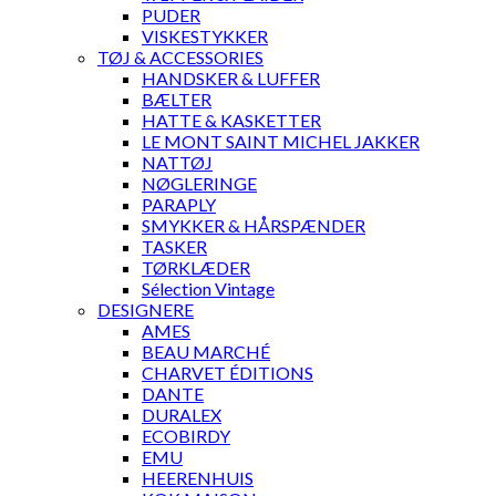
PUDER
VISKESTYKKER
TØJ & ACCESSORIES
HANDSKER & LUFFER
BÆLTER
HATTE & KASKETTER
LE MONT SAINT MICHEL JAKKER
NATTØJ
NØGLERINGE
PARAPLY
SMYKKER & HÅRSPÆNDER
TASKER
TØRKLÆDER
Sélection Vintage
DESIGNERE
AMES
BEAU MARCHÉ
CHARVET ÉDITIONS
DANTE
DURALEX
ECOBIRDY
EMU
HEERENHUIS