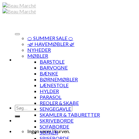
Skip
to
content
🍊 SUMMER SALE 🍊
·🌿 HAVEMØBLER 🌿
NYHEDER
MØBLER
BARSTOLE
BARVOGNE
BÆNKE
BØRNEMØBLER
LÆNESTOLE
HYLDER
PARASOL
REOLER & SKABE
Søg
SENGEGAVLE
efter:
SKAMLER & TABURETTER
SKRIVEBORDE
SOFABORDE
Ingen varer i kurven.
SOFAER
SPISEBORDE