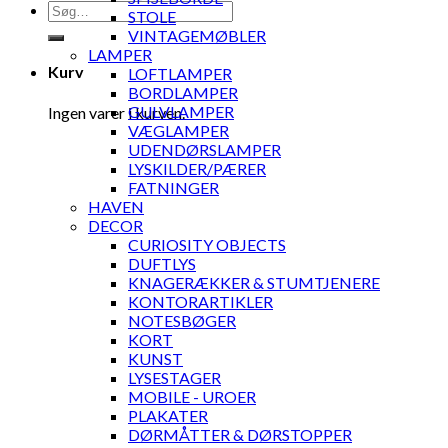
Søg
STOLE
efter:
VINTAGEMØBLER
LAMPER
Kurv
LOFTLAMPER
BORDLAMPER
GULVLAMPER
Ingen varer i kurven.
VÆGLAMPER
UDENDØRSLAMPER
LYSKILDER/PÆRER
FATNINGER
HAVEN
DECOR
CURIOSITY OBJECTS
DUFTLYS
KNAGERÆKKER & STUMTJENERE
KONTORARTIKLER
NOTESBØGER
KORT
KUNST
LYSESTAGER
MOBILE - UROER
PLAKATER
DØRMÅTTER & DØRSTOPPER