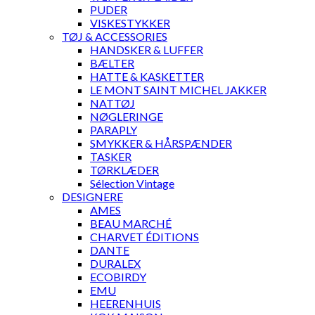
PUDER
VISKESTYKKER
TØJ & ACCESSORIES
HANDSKER & LUFFER
BÆLTER
HATTE & KASKETTER
LE MONT SAINT MICHEL JAKKER
NATTØJ
NØGLERINGE
PARAPLY
SMYKKER & HÅRSPÆNDER
TASKER
TØRKLÆDER
Sélection Vintage
DESIGNERE
AMES
BEAU MARCHÉ
CHARVET ÉDITIONS
DANTE
DURALEX
ECOBIRDY
EMU
HEERENHUIS