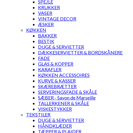
SPEJLE
KRUKKER
VASER
VINTAGE DECOR
ÆSKER
KØKKEN
BAKKER
BESTIK
DUGE & SERVIETTER
DÆKKESERVIETTER & BORDSKÅNERE
FADE
GLAS & KOPPER
KARAFLER
KØKKEN ACCESSOIRES
KURVE & KASSER
SKÆREBRÆTTER
SERVERINGSFADE & SKÅLE
SÆBER - Savon de Marseille
TALLERKENER & SKÅLE
VISKESTYKKER
TEKSTILER
DUGE & SERVIETTER
HÅNDKLÆDER
TÆPPER & PLAIDER