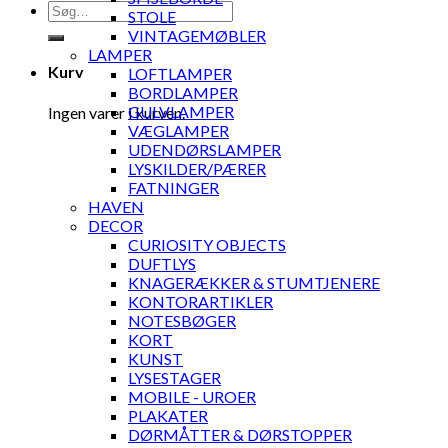
Søg
STOLE
efter:
VINTAGEMØBLER
LAMPER
Kurv
LOFTLAMPER
BORDLAMPER
GULVLAMPER
Ingen varer i kurven.
VÆGLAMPER
UDENDØRSLAMPER
LYSKILDER/PÆRER
FATNINGER
HAVEN
DECOR
CURIOSITY OBJECTS
DUFTLYS
KNAGERÆKKER & STUMTJENERE
KONTORARTIKLER
NOTESBØGER
KORT
KUNST
LYSESTAGER
MOBILE - UROER
PLAKATER
DØRMÅTTER & DØRSTOPPER