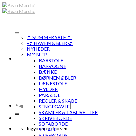
Skip
to
content
🍊 SUMMER SALE 🍊
·🌿 HAVEMØBLER 🌿
NYHEDER
MØBLER
BARSTOLE
BARVOGNE
BÆNKE
BØRNEMØBLER
LÆNESTOLE
HYLDER
PARASOL
REOLER & SKABE
Søg
SENGEGAVLE
efter:
SKAMLER & TABURETTER
SKRIVEBORDE
SOFABORDE
Ingen varer i kurven.
SOFAER
SPISEBORDE