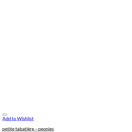
Add to Wishlist
petite tabatière – peonies