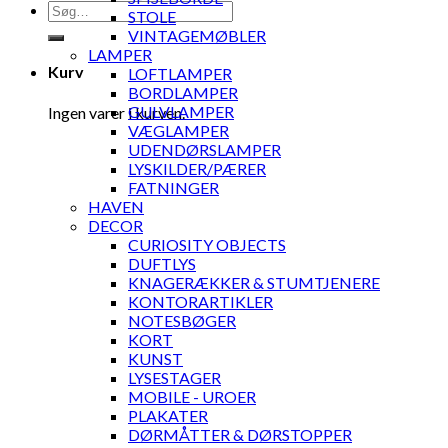
Søg
STOLE
efter:
VINTAGEMØBLER
LAMPER
Kurv
LOFTLAMPER
BORDLAMPER
GULVLAMPER
Ingen varer i kurven.
VÆGLAMPER
UDENDØRSLAMPER
LYSKILDER/PÆRER
FATNINGER
HAVEN
DECOR
CURIOSITY OBJECTS
DUFTLYS
KNAGERÆKKER & STUMTJENERE
KONTORARTIKLER
NOTESBØGER
KORT
KUNST
LYSESTAGER
MOBILE - UROER
PLAKATER
DØRMÅTTER & DØRSTOPPER