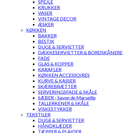
SPEJLE
KRUKKER
VASER
VINTAGE DECOR
ÆSKER
KØKKEN
BAKKER
BESTIK
DUGE & SERVIETTER
DÆKKESERVIETTER & BORDSKÅNERE
FADE
GLAS & KOPPER
KARAFLER
KØKKEN ACCESSOIRES
KURVE & KASSER
SKÆREBRÆTTER
SERVERINGSFADE & SKÅLE
SÆBER - Savon de Marseille
TALLERKENER & SKÅLE
VISKESTYKKER
TEKSTILER
DUGE & SERVIETTER
HÅNDKLÆDER
TÆPPER & PLAIDER