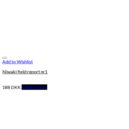
Add to Wishlist
Niwaki field report nr1
188
DKK
Tilføj til kurv