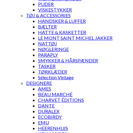
PUDER
VISKESTYKKER
TØJ & ACCESSORIES
HANDSKER & LUFFER
BÆLTER
HATTE & KASKETTER
LE MONT SAINT MICHEL JAKKER
NATTØJ
NØGLERINGE
PARAPLY
SMYKKER & HÅRSPÆNDER
TASKER
TØRKLÆDER
Sélection Vintage
DESIGNERE
AMES
BEAU MARCHÉ
CHARVET ÉDITIONS
DANTE
DURALEX
ECOBIRDY
EMU
HEERENHUIS