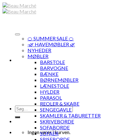
Skip
to
content
🍊 SUMMER SALE 🍊
·🌿 HAVEMØBLER 🌿
NYHEDER
MØBLER
BARSTOLE
BARVOGNE
BÆNKE
BØRNEMØBLER
LÆNESTOLE
HYLDER
PARASOL
REOLER & SKABE
Søg
SENGEGAVLE
efter:
SKAMLER & TABURETTER
SKRIVEBORDE
SOFABORDE
Ingen varer i kurven.
SOFAER
SPISEBORDE