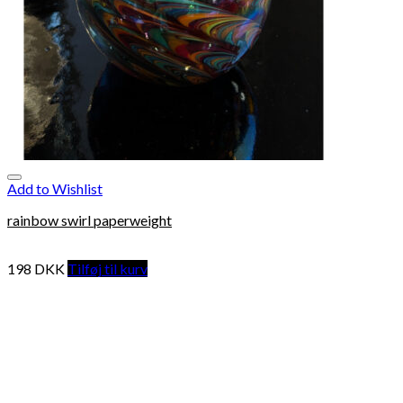
Add to Wishlist
rainbow swirl paperweight
198
DKK
Tilføj til kurv