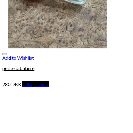
Add to Wishlist
petite tabatière
280
DKK
Tilføj til kurv