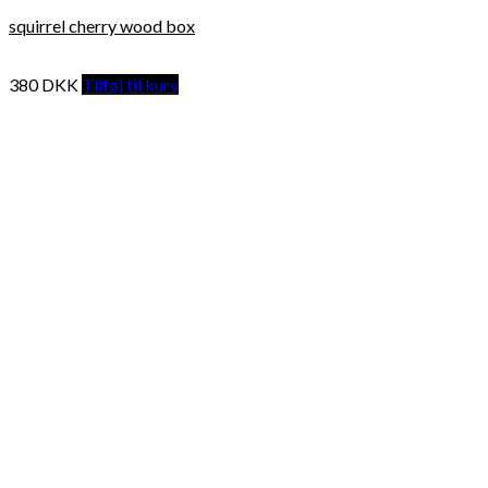
squirrel cherry wood box
380
DKK
Tilføj til kurv