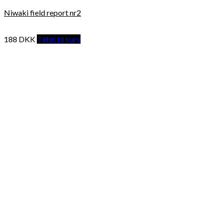
Niwaki field report nr2
188
DKK
Tilføj til kurv