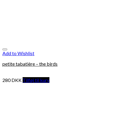
Add to Wishlist
petite tabatière – the birds
280
DKK
Tilføj til kurv