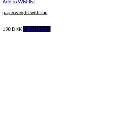
Add to Wishlist
paperweight with sun
198
DKK
Tilføj til kurv