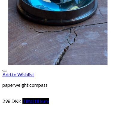
Add to Wishlist
paperweight compass
298
DKK
Tilføj til kurv