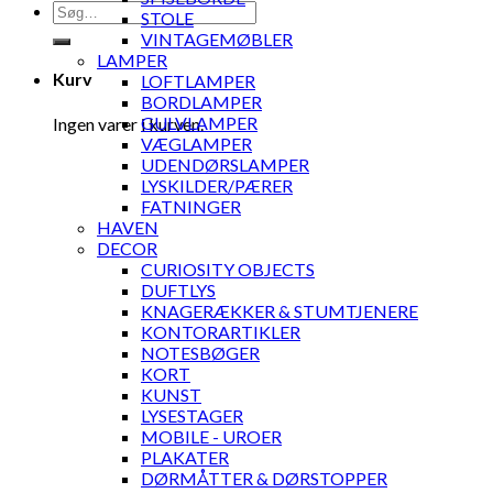
Søg
STOLE
efter:
VINTAGEMØBLER
LAMPER
Kurv
LOFTLAMPER
BORDLAMPER
GULVLAMPER
Ingen varer i kurven.
VÆGLAMPER
UDENDØRSLAMPER
LYSKILDER/PÆRER
FATNINGER
HAVEN
DECOR
CURIOSITY OBJECTS
DUFTLYS
KNAGERÆKKER & STUMTJENERE
KONTORARTIKLER
NOTESBØGER
KORT
KUNST
LYSESTAGER
MOBILE - UROER
PLAKATER
DØRMÅTTER & DØRSTOPPER