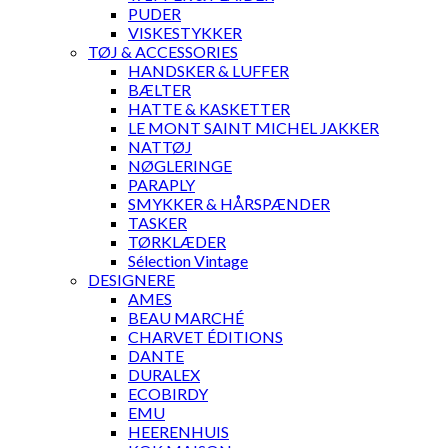
PUDER
VISKESTYKKER
TØJ & ACCESSORIES
HANDSKER & LUFFER
BÆLTER
HATTE & KASKETTER
LE MONT SAINT MICHEL JAKKER
NATTØJ
NØGLERINGE
PARAPLY
SMYKKER & HÅRSPÆNDER
TASKER
TØRKLÆDER
Sélection Vintage
DESIGNERE
AMES
BEAU MARCHÉ
CHARVET ÉDITIONS
DANTE
DURALEX
ECOBIRDY
EMU
HEERENHUIS