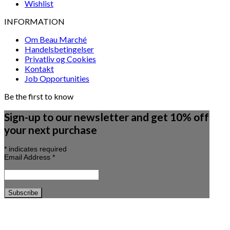
Wishlist
INFORMATION
Om Beau Marché
Handelsbetingelser
Privatliv og Cookies
Kontakt
Job Opportunities
Be the first to know
Sign-up to our newsletter and get 10% off
your next purchase
*
indicates required
Email Address
*