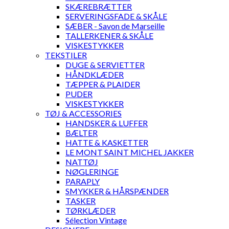
SKÆREBRÆTTER
SERVERINGSFADE & SKÅLE
SÆBER - Savon de Marseille
TALLERKENER & SKÅLE
VISKESTYKKER
TEKSTILER
DUGE & SERVIETTER
HÅNDKLÆDER
TÆPPER & PLAIDER
PUDER
VISKESTYKKER
TØJ & ACCESSORIES
HANDSKER & LUFFER
BÆLTER
HATTE & KASKETTER
LE MONT SAINT MICHEL JAKKER
NATTØJ
NØGLERINGE
PARAPLY
SMYKKER & HÅRSPÆNDER
TASKER
TØRKLÆDER
Sélection Vintage