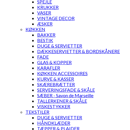
SPEJLE
KRUKKER
VASER
VINTAGE DECOR
ÆSKER
KØKKEN
BAKKER
BESTIK
DUGE & SERVIETTER
DÆKKESERVIETTER & BORDSKÅNERE
FADE
GLAS & KOPPER
KARAFLER
KØKKEN ACCESSOIRES
KURVE & KASSER
SKÆREBRÆTTER
SERVERINGSFADE & SKÅLE
SÆBER - Savon de Marseille
TALLERKENER & SKÅLE
VISKESTYKKER
TEKSTILER
DUGE & SERVIETTER
HÅNDKLÆDER
TÆPPER & PLAIDER