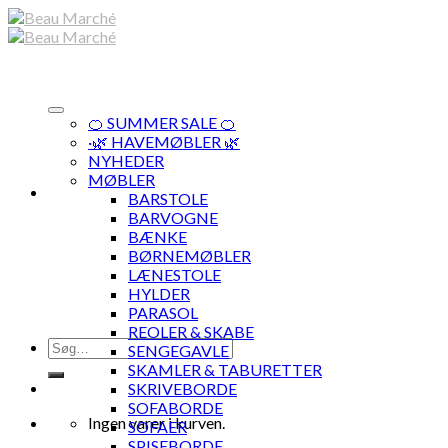
Skip
to
content
🍊 SUMMER SALE 🍊
·🌿 HAVEMØBLER 🌿
NYHEDER
MØBLER
BARSTOLE
BARVOGNE
BÆNKE
BØRNEMØBLER
LÆNESTOLE
HYLDER
PARASOL
REOLER & SKABE
Søg
SENGEGAVLE
efter:
SKAMLER & TABURETTER
SKRIVEBORDE
SOFABORDE
Ingen varer i kurven.
SOFAER
SPISEBORDE