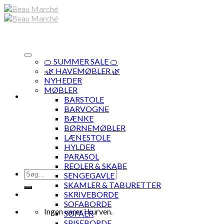
Skip
to
content
🍊 SUMMER SALE 🍊
·🌿 HAVEMØBLER 🌿
NYHEDER
MØBLER
BARSTOLE
BARVOGNE
BÆNKE
BØRNEMØBLER
LÆNESTOLE
HYLDER
PARASOL
REOLER & SKABE
Søg
SENGEGAVLE
efter:
SKAMLER & TABURETTER
SKRIVEBORDE
SOFABORDE
Ingen varer i kurven.
SOFAER
SPISEBORDE