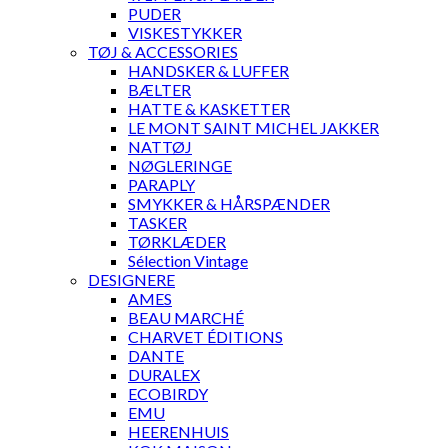
PUDER
VISKESTYKKER
TØJ & ACCESSORIES
HANDSKER & LUFFER
BÆLTER
HATTE & KASKETTER
LE MONT SAINT MICHEL JAKKER
NATTØJ
NØGLERINGE
PARAPLY
SMYKKER & HÅRSPÆNDER
TASKER
TØRKLÆDER
Sélection Vintage
DESIGNERE
AMES
BEAU MARCHÉ
CHARVET ÉDITIONS
DANTE
DURALEX
ECOBIRDY
EMU
HEERENHUIS