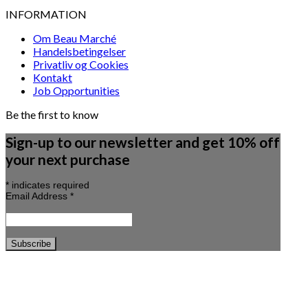
INFORMATION
Om Beau Marché
Handelsbetingelser
Privatliv og Cookies
Kontakt
Job Opportunities
Be the first to know
Sign-up to our newsletter and get 10% off
your next purchase
*
indicates required
Email Address
*