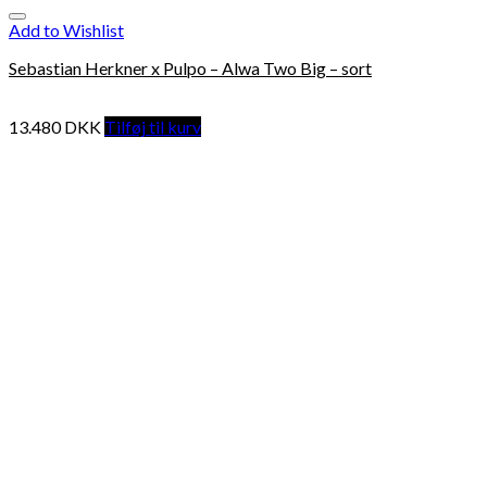
Add to Wishlist
Sebastian Herkner x Pulpo – Alwa Two Big – sort
13.480
DKK
Tilføj til kurv