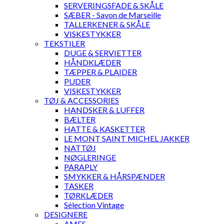
SERVERINGSFADE & SKÅLE
SÆBER - Savon de Marseille
TALLERKENER & SKÅLE
VISKESTYKKER
TEKSTILER
DUGE & SERVIETTER
HÅNDKLÆDER
TÆPPER & PLAIDER
PUDER
VISKESTYKKER
TØJ & ACCESSORIES
HANDSKER & LUFFER
BÆLTER
HATTE & KASKETTER
LE MONT SAINT MICHEL JAKKER
NATTØJ
NØGLERINGE
PARAPLY
SMYKKER & HÅRSPÆNDER
TASKER
TØRKLÆDER
Sélection Vintage
DESIGNERE
AMES