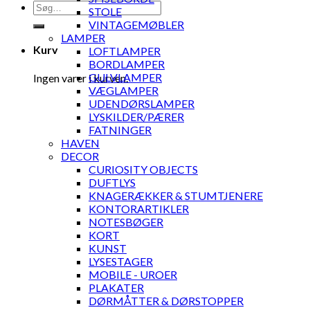
Søg
STOLE
efter:
VINTAGEMØBLER
LAMPER
Kurv
LOFTLAMPER
BORDLAMPER
GULVLAMPER
Ingen varer i kurven.
VÆGLAMPER
UDENDØRSLAMPER
LYSKILDER/PÆRER
FATNINGER
HAVEN
DECOR
CURIOSITY OBJECTS
DUFTLYS
KNAGERÆKKER & STUMTJENERE
KONTORARTIKLER
NOTESBØGER
KORT
KUNST
LYSESTAGER
MOBILE - UROER
PLAKATER
DØRMÅTTER & DØRSTOPPER