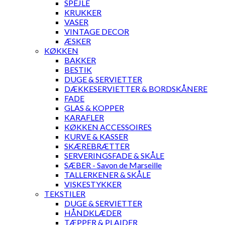
SPEJLE
KRUKKER
VASER
VINTAGE DECOR
ÆSKER
KØKKEN
BAKKER
BESTIK
DUGE & SERVIETTER
DÆKKESERVIETTER & BORDSKÅNERE
FADE
GLAS & KOPPER
KARAFLER
KØKKEN ACCESSOIRES
KURVE & KASSER
SKÆREBRÆTTER
SERVERINGSFADE & SKÅLE
SÆBER - Savon de Marseille
TALLERKENER & SKÅLE
VISKESTYKKER
TEKSTILER
DUGE & SERVIETTER
HÅNDKLÆDER
TÆPPER & PLAIDER