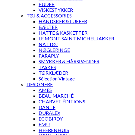
PUDER
VISKESTYKKER
TØJ & ACCESSORIES
HANDSKER & LUFFER
BÆLTER
HATTE & KASKETTER
LE MONT SAINT MICHEL JAKKER
NATTØJ
NØGLERINGE
PARAPLY
SMYKKER & HÅRSPÆNDER
TASKER
TØRKLÆDER
Sélection Vintage
DESIGNERE
AMES
BEAU MARCHÉ
CHARVET ÉDITIONS
DANTE
DURALEX
ECOBIRDY
EMU
HEERENHUIS