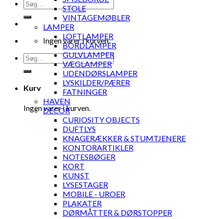
Søg
STOLE
efter:
VINTAGEMØBLER
LAMPER
LOFTLAMPER
Ingen varer i kurven.
BORDLAMPER
GULVLAMPER
Søg
VÆGLAMPER
efter:
UDENDØRSLAMPER
LYSKILDER/PÆRER
Kurv
FATNINGER
HAVEN
Ingen varer i kurven.
DECOR
CURIOSITY OBJECTS
DUFTLYS
KNAGERÆKKER & STUMTJENERE
KONTORARTIKLER
NOTESBØGER
KORT
KUNST
LYSESTAGER
MOBILE - UROER
PLAKATER
DØRMÅTTER & DØRSTOPPER