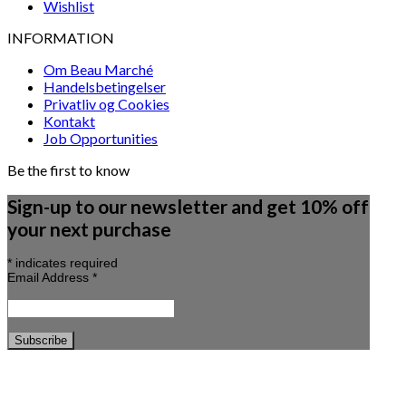
Wishlist
INFORMATION
Om Beau Marché
Handelsbetingelser
Privatliv og Cookies
Kontakt
Job Opportunities
Be the first to know
Sign-up to our newsletter and get 10% off
your next purchase
*
indicates required
Email Address
*