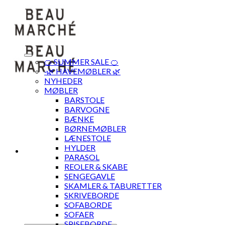
Skip
to
content
🍊 SUMMER SALE 🍊
·🌿 HAVEMØBLER 🌿
NYHEDER
MØBLER
BARSTOLE
BARVOGNE
BÆNKE
BØRNEMØBLER
LÆNESTOLE
HYLDER
PARASOL
REOLER & SKABE
SENGEGAVLE
SKAMLER & TABURETTER
SKRIVEBORDE
SOFABORDE
SOFAER
SPISEBORDE