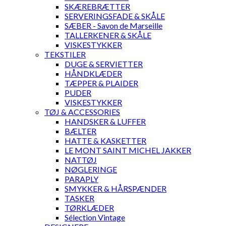
SKÆREBRÆTTER
SERVERINGSFADE & SKÅLE
SÆBER - Savon de Marseille
TALLERKENER & SKÅLE
VISKESTYKKER
TEKSTILER
DUGE & SERVIETTER
HÅNDKLÆDER
TÆPPER & PLAIDER
PUDER
VISKESTYKKER
TØJ & ACCESSORIES
HANDSKER & LUFFER
BÆLTER
HATTE & KASKETTER
LE MONT SAINT MICHEL JAKKER
NATTØJ
NØGLERINGE
PARAPLY
SMYKKER & HÅRSPÆNDER
TASKER
TØRKLÆDER
Sélection Vintage