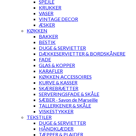
SPEJLE
KRUKKER
VASER
VINTAGE DECOR
ÆSKER
KØKKEN
BAKKER
BESTIK
DUGE & SERVIETTER
DÆKKESERVIETTER & BORDSKÅNERE
FADE
GLAS & KOPPER
KARAFLER
KØKKEN ACCESSOIRES
KURVE & KASSER
SKÆREBRÆTTER
SERVERINGSFADE & SKÅLE
SÆBER - Savon de Marseille
TALLERKENER & SKÅLE
VISKESTYKKER
TEKSTILER
DUGE & SERVIETTER
HÅNDKLÆDER
TÆPPER & PLAIDER