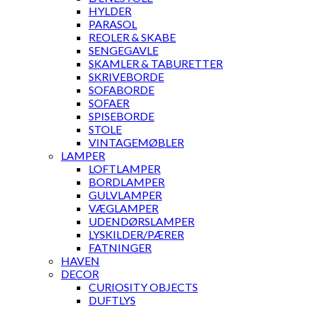
HYLDER
PARASOL
REOLER & SKABE
SENGEGAVLE
SKAMLER & TABURETTER
SKRIVEBORDE
SOFABORDE
SOFAER
SPISEBORDE
STOLE
VINTAGEMØBLER
LAMPER
LOFTLAMPER
BORDLAMPER
GULVLAMPER
VÆGLAMPER
UDENDØRSLAMPER
LYSKILDER/PÆRER
FATNINGER
HAVEN
DECOR
CURIOSITY OBJECTS
DUFTLYS