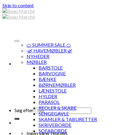
Skip to content
🍊 SUMMER SALE 🍊
·🌿 HAVEMØBLER 🌿
NYHEDER
MØBLER
BARSTOLE
BARVOGNE
BÆNKE
BØRNEMØBLER
LÆNESTOLE
HYLDER
PARASOL
REOLER & SKABE
Søg efter:
SENGEGAVLE
SKAMLER & TABURETTER
SKRIVEBORDE
SOFABORDE
Ingen varer i kurven.