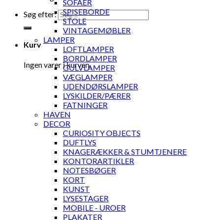
SOFAER
SPISEBORDE
Søg efter:
STOLE
VINTAGEMØBLER
LAMPER
Kurv
LOFTLAMPER
BORDLAMPER
Ingen varer i kurven.
GULVLAMPER
VÆGLAMPER
UDENDØRSLAMPER
LYSKILDER/PÆRER
FATNINGER
HAVEN
DECOR
CURIOSITY OBJECTS
DUFTLYS
KNAGERÆKKER & STUMTJENERE
KONTORARTIKLER
NOTESBØGER
KORT
KUNST
LYSESTAGER
MOBILE - UROER
PLAKATER