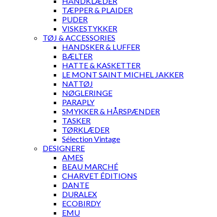
HÅNDKLÆDER
TÆPPER & PLAIDER
PUDER
VISKESTYKKER
TØJ & ACCESSORIES
HANDSKER & LUFFER
BÆLTER
HATTE & KASKETTER
LE MONT SAINT MICHEL JAKKER
NATTØJ
NØGLERINGE
PARAPLY
SMYKKER & HÅRSPÆNDER
TASKER
TØRKLÆDER
Sélection Vintage
DESIGNERE
AMES
BEAU MARCHÉ
CHARVET ÉDITIONS
DANTE
DURALEX
ECOBIRDY
EMU