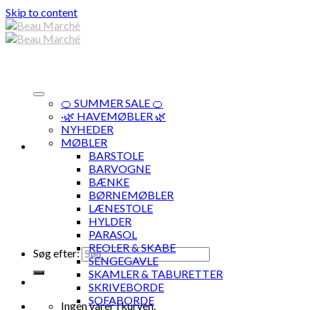
Skip to content
🍊 SUMMER SALE 🍊
·🌿 HAVEMØBLER 🌿
NYHEDER
MØBLER
BARSTOLE
BARVOGNE
BÆNKE
BØRNEMØBLER
LÆNESTOLE
HYLDER
PARASOL
REOLER & SKABE
Søg efter:
SENGEGAVLE
SKAMLER & TABURETTER
SKRIVEBORDE
SOFABORDE
Ingen varer i kurven.