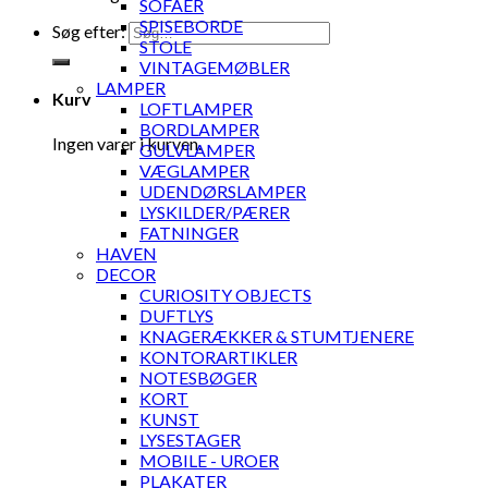
SOFAER
SPISEBORDE
Søg efter:
STOLE
VINTAGEMØBLER
LAMPER
Kurv
LOFTLAMPER
BORDLAMPER
Ingen varer i kurven.
GULVLAMPER
VÆGLAMPER
UDENDØRSLAMPER
LYSKILDER/PÆRER
FATNINGER
HAVEN
DECOR
CURIOSITY OBJECTS
DUFTLYS
KNAGERÆKKER & STUMTJENERE
KONTORARTIKLER
NOTESBØGER
KORT
KUNST
LYSESTAGER
MOBILE - UROER
PLAKATER