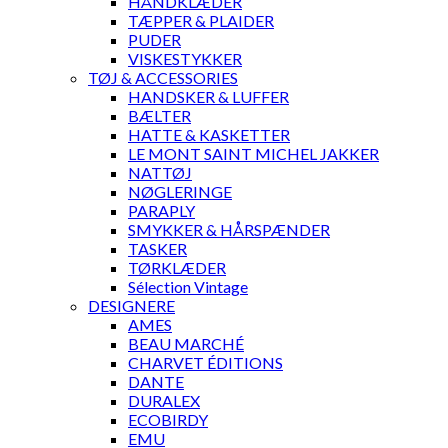
HÅNDKLÆDER
TÆPPER & PLAIDER
PUDER
VISKESTYKKER
TØJ & ACCESSORIES
HANDSKER & LUFFER
BÆLTER
HATTE & KASKETTER
LE MONT SAINT MICHEL JAKKER
NATTØJ
NØGLERINGE
PARAPLY
SMYKKER & HÅRSPÆNDER
TASKER
TØRKLÆDER
Sélection Vintage
DESIGNERE
AMES
BEAU MARCHÉ
CHARVET ÉDITIONS
DANTE
DURALEX
ECOBIRDY
EMU