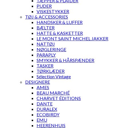
TÆPPER & PLAIDER
PUDER
VISKESTYKKER
TØJ & ACCESSORIES
HANDSKER & LUFFER
BÆLTER
HATTE & KASKETTER
LE MONT SAINT MICHEL JAKKER
NATTØJ
NØGLERINGE
PARAPLY
SMYKKER & HÅRSPÆNDER
TASKER
TØRKLÆDER
Sélection Vintage
DESIGNERE
AMES
BEAU MARCHÉ
CHARVET ÉDITIONS
DANTE
DURALEX
ECOBIRDY
EMU
HEERENHUIS