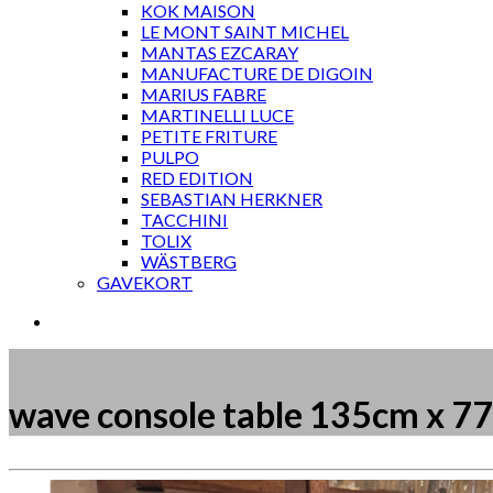
KOK MAISON
LE MONT SAINT MICHEL
MANTAS EZCARAY
MANUFACTURE DE DIGOIN
MARIUS FABRE
MARTINELLI LUCE
PETITE FRITURE
PULPO
RED EDITION
SEBASTIAN HERKNER
TACCHINI
TOLIX
WÄSTBERG
GAVEKORT
wave console table 135cm x 7
Måske kunne nogle af disse produkter have din inte