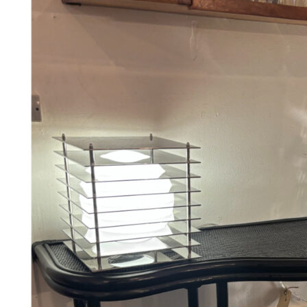
Add to Wishlist
Julekort - 15 varianter
38
DKK
Vælg muligheder