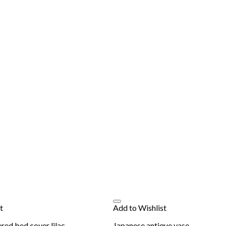
t
Add to Wishlist
ed bed cover lilac
Japanese antique vase