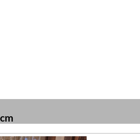
7cm
resse?