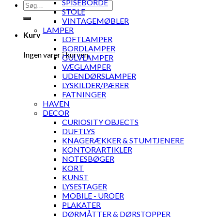
SPISEBORDE
Søg
STOLE
efter:
VINTAGEMØBLER
LAMPER
Kurv
LOFTLAMPER
BORDLAMPER
Ingen varer i kurven.
GULVLAMPER
VÆGLAMPER
UDENDØRSLAMPER
LYSKILDER/PÆRER
FATNINGER
HAVEN
DECOR
CURIOSITY OBJECTS
DUFTLYS
KNAGERÆKKER & STUMTJENERE
KONTORARTIKLER
NOTESBØGER
KORT
KUNST
LYSESTAGER
MOBILE - UROER
PLAKATER
DØRMÅTTER & DØRSTOPPER