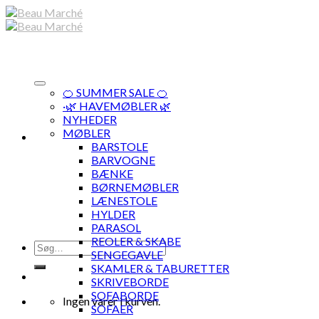
Skip
to
content
🍊 SUMMER SALE 🍊
·🌿 HAVEMØBLER 🌿
NYHEDER
MØBLER
BARSTOLE
BARVOGNE
BÆNKE
BØRNEMØBLER
LÆNESTOLE
HYLDER
PARASOL
REOLER & SKABE
Søg
SENGEGAVLE
efter:
SKAMLER & TABURETTER
SKRIVEBORDE
SOFABORDE
Ingen varer i kurven.
SOFAER