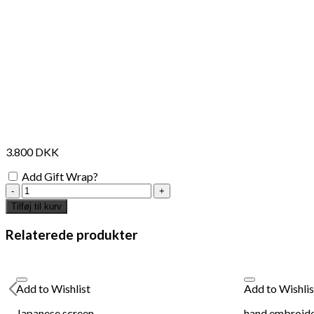
3.800
DKK
Add Gift Wrap?
wave
console
Tilføj til kurv
table
135cm
Relaterede produkter
x
77cm
antal
Add to Wishlist
Add to Wishlis
Japanese screen
hand embroider