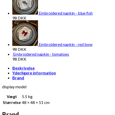
Embroidered napkin - blue fish
98
DKK
Embroidered napkin - red bow
98
DKK
Embroidered napkin - tomatoes
98
DKK
Beskrivelse
Yderligere information
Brand
display model
Vægt
5.5 kg
Størrelse
48 × 48 × 51 cm
Brand