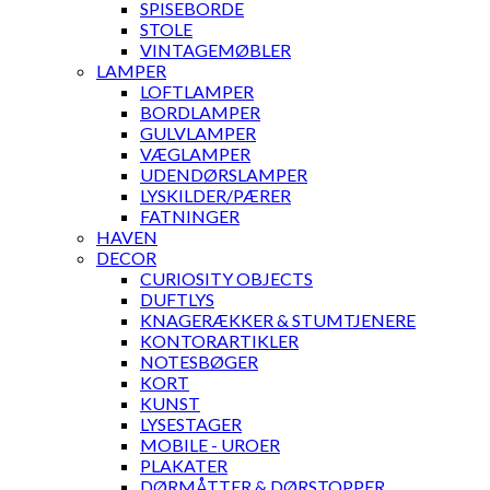
SPISEBORDE
STOLE
VINTAGEMØBLER
LAMPER
LOFTLAMPER
BORDLAMPER
GULVLAMPER
VÆGLAMPER
UDENDØRSLAMPER
LYSKILDER/PÆRER
FATNINGER
HAVEN
DECOR
CURIOSITY OBJECTS
DUFTLYS
KNAGERÆKKER & STUMTJENERE
KONTORARTIKLER
NOTESBØGER
KORT
KUNST
LYSESTAGER
MOBILE - UROER
PLAKATER
DØRMÅTTER & DØRSTOPPER