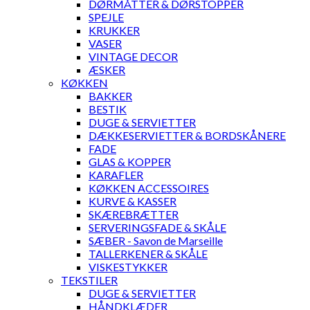
DØRMÅTTER & DØRSTOPPER
SPEJLE
KRUKKER
VASER
VINTAGE DECOR
ÆSKER
KØKKEN
BAKKER
BESTIK
DUGE & SERVIETTER
DÆKKESERVIETTER & BORDSKÅNERE
FADE
GLAS & KOPPER
KARAFLER
KØKKEN ACCESSOIRES
KURVE & KASSER
SKÆREBRÆTTER
SERVERINGSFADE & SKÅLE
SÆBER - Savon de Marseille
TALLERKENER & SKÅLE
VISKESTYKKER
TEKSTILER
DUGE & SERVIETTER
HÅNDKLÆDER