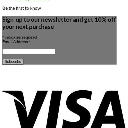
Be the first to know
Sign-up to our newsletter and get 10% off
your next purchase
*
indicates required
Email Address
*