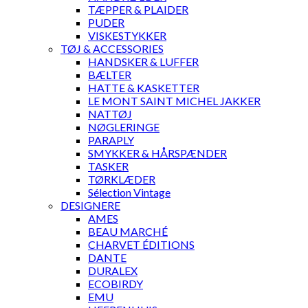
TÆPPER & PLAIDER
PUDER
VISKESTYKKER
TØJ & ACCESSORIES
HANDSKER & LUFFER
BÆLTER
HATTE & KASKETTER
LE MONT SAINT MICHEL JAKKER
NATTØJ
NØGLERINGE
PARAPLY
SMYKKER & HÅRSPÆNDER
TASKER
TØRKLÆDER
Sélection Vintage
DESIGNERE
AMES
BEAU MARCHÉ
CHARVET ÉDITIONS
DANTE
DURALEX
ECOBIRDY
EMU