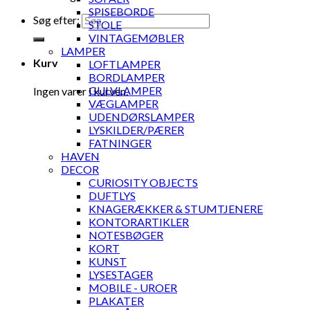
SPISEBORDE
Søg efter:
STOLE
VINTAGEMØBLER
LAMPER
Kurv
LOFTLAMPER
BORDLAMPER
GULVLAMPER
Ingen varer i kurven.
VÆGLAMPER
UDENDØRSLAMPER
LYSKILDER/PÆRER
FATNINGER
HAVEN
DECOR
CURIOSITY OBJECTS
DUFTLYS
KNAGERÆKKER & STUMTJENERE
KONTORARTIKLER
NOTESBØGER
KORT
KUNST
LYSESTAGER
MOBILE - UROER
PLAKATER