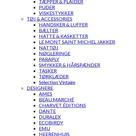
TÆPPER & PLAIDER
PUDER
VISKESTYKKER
TØJ & ACCESSORIES
HANDSKER & LUFFER
BÆLTER
HATTE & KASKETTER
LE MONT SAINT MICHEL JAKKER
NATTØJ
NØGLERINGE
PARAPLY
SMYKKER & HÅRSPÆNDER
TASKER
TØRKLÆDER
Sélection Vintage
DESIGNERE
AMES
BEAU MARCHÉ
CHARVET ÉDITIONS
DANTE
DURALEX
ECOBIRDY
EMU
HEERENHUIS