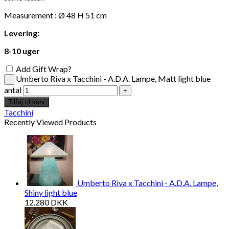
Measurement : Ø 48 H 51 cm
Levering:
8-10 uger
Add Gift Wrap?
Umberto Riva x Tacchini - A.D.A. Lampe, Matt light blue
antal
Tilføj til kurv
Tacchini
Recently Viewed Products
Umberto Riva x Tacchini - A.D.A. Lampe,
Shiny light blue
12.280
DKK