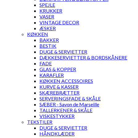
SPEJLE
KRUKKER
VASER
VINTAGE DECOR
ÆSKER
KØKKEN
BAKKER
BESTIK
DUGE & SERVIETTER
DÆKKESERVIETTER & BORDSKÅNERE
FADE
GLAS & KOPPER
KARAFLER
KØKKEN ACCESSOIRES
KURVE & KASSER
SKÆREBRÆTTER
SERVERINGSFADE & SKÅLE
SÆBER - Savon de Marseille
TALLERKENER & SKÅLE
VISKESTYKKER
TEKSTILER
DUGE & SERVIETTER
HÅNDKLÆDER