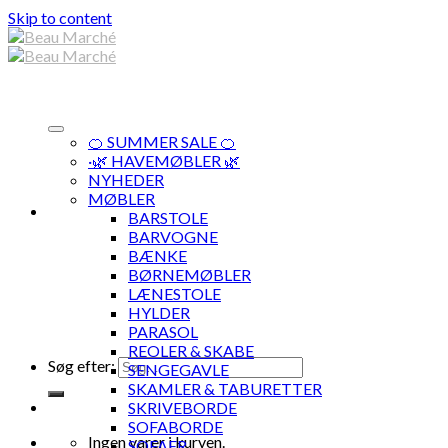
Skip to content
🍊 SUMMER SALE 🍊
·🌿 HAVEMØBLER 🌿
NYHEDER
MØBLER
BARSTOLE
BARVOGNE
BÆNKE
BØRNEMØBLER
LÆNESTOLE
HYLDER
PARASOL
REOLER & SKABE
Søg efter:
SENGEGAVLE
SKAMLER & TABURETTER
SKRIVEBORDE
SOFABORDE
Ingen varer i kurven.
SOFAER