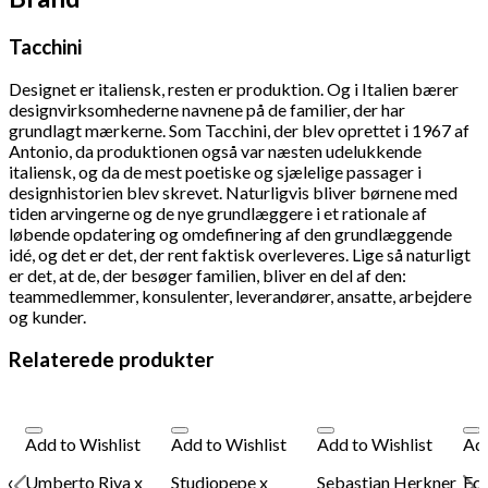
Tacchini
Designet er italiensk, resten er produktion. Og i Italien bærer
designvirksomhederne navnene på de familier, der har
grundlagt mærkerne. Som Tacchini, der blev oprettet i 1967 af
Antonio, da produktionen også var næsten udelukkende
italiensk, og da de mest poetiske og sjælelige passager i
designhistorien blev skrevet. Naturligvis bliver børnene med
tiden arvingerne og de nye grundlæggere i et rationale af
løbende opdatering og omdefinering af den grundlæggende
idé, og det er det, der rent faktisk overleveres. Lige så naturligt
er det, at de, der besøger familien, bliver en del af den:
teammedlemmer, konsulenter, leverandører, ansatte, arbejdere
og kunder.
Relaterede produkter
Add to Wishlist
Add to Wishlist
Add to Wishlist
Add
 x
Umberto Riva x
Studiopepe x
Sebastian Herkner
Ecl