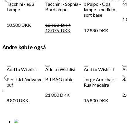
g
Tacchini - e63
Tacchini - Sophia -
x Pulpo - Oda
Mau
Lampe
Bordlampe
lampe - medium -
T
sort base
1.
10.500
DKK
18.680
DKK
13.076
DKK
12.880
DKK
Andre købte også
Add to Wishlist
Add to Wishlist
Add to Wishlist
Add
Persisk håndvævet
BILBAO table
Jorge Armchair -
Rat
.
puf
Rua Madeira
ht
21.800
DKK
2.
8.800
DKK
16.800
DKK