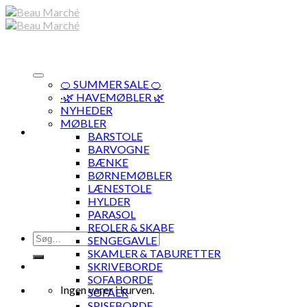
Skip
to
content
🍊 SUMMER SALE 🍊
·🌿 HAVEMØBLER 🌿
NYHEDER
MØBLER
BARSTOLE
BARVOGNE
BÆNKE
BØRNEMØBLER
LÆNESTOLE
HYLDER
PARASOL
REOLER & SKABE
Søg
SENGEGAVLE
efter:
SKAMLER & TABURETTER
SKRIVEBORDE
SOFABORDE
Ingen varer i kurven.
SOFAER
SPISEBORDE