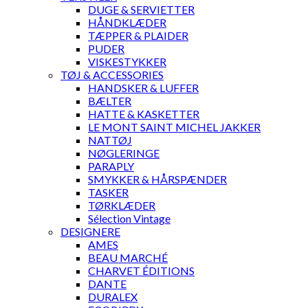
DUGE & SERVIETTER
HÅNDKLÆDER
TÆPPER & PLAIDER
PUDER
VISKESTYKKER
TØJ & ACCESSORIES
HANDSKER & LUFFER
BÆLTER
HATTE & KASKETTER
LE MONT SAINT MICHEL JAKKER
NATTØJ
NØGLERINGE
PARAPLY
SMYKKER & HÅRSPÆNDER
TASKER
TØRKLÆDER
Sélection Vintage
DESIGNERE
AMES
BEAU MARCHÉ
CHARVET ÉDITIONS
DANTE
DURALEX