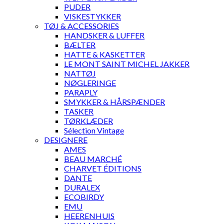
PUDER
VISKESTYKKER
TØJ & ACCESSORIES
HANDSKER & LUFFER
BÆLTER
HATTE & KASKETTER
LE MONT SAINT MICHEL JAKKER
NATTØJ
NØGLERINGE
PARAPLY
SMYKKER & HÅRSPÆNDER
TASKER
TØRKLÆDER
Sélection Vintage
DESIGNERE
AMES
BEAU MARCHÉ
CHARVET ÉDITIONS
DANTE
DURALEX
ECOBIRDY
EMU
HEERENHUIS