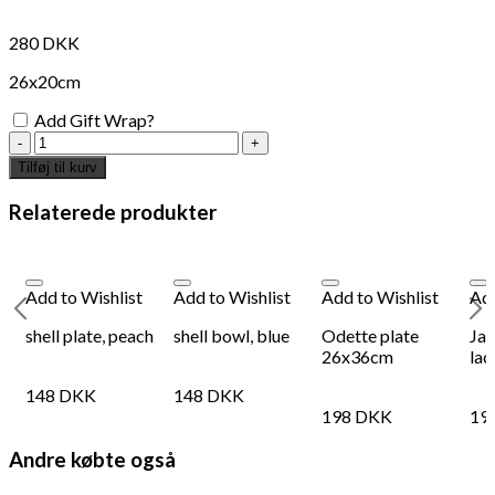
280
DKK
26x20cm
Add Gift Wrap?
turquoise
shell
Tilføj til kurv
plate
antal
Relaterede produkter
Add to Wishlist
Add to Wishlist
Add to Wishlist
Add
shell plate, peach
shell bowl, blue
Odette plate
Jap
26x36cm
lac
148
DKK
148
DKK
198
DKK
19
Andre købte også