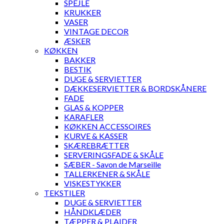
SPEJLE
KRUKKER
VASER
VINTAGE DECOR
ÆSKER
KØKKEN
BAKKER
BESTIK
DUGE & SERVIETTER
DÆKKESERVIETTER & BORDSKÅNERE
FADE
GLAS & KOPPER
KARAFLER
KØKKEN ACCESSOIRES
KURVE & KASSER
SKÆREBRÆTTER
SERVERINGSFADE & SKÅLE
SÆBER - Savon de Marseille
TALLERKENER & SKÅLE
VISKESTYKKER
TEKSTILER
DUGE & SERVIETTER
HÅNDKLÆDER
TÆPPER & PLAIDER