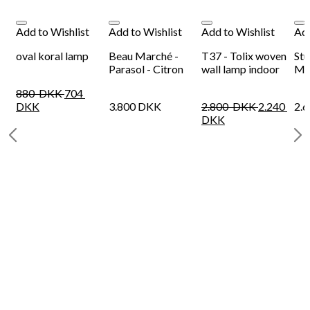
Add to Wishlist
Add to Wishlist
Add to Wishlist
Add
oval koral lamp
Beau Marché -
T37 - Tolix woven
Stu
Parasol - Citron
wall lamp indoor
Mø
880
DKK
704
DKK
3.800
DKK
2.800
DKK
2.240
2.
DKK