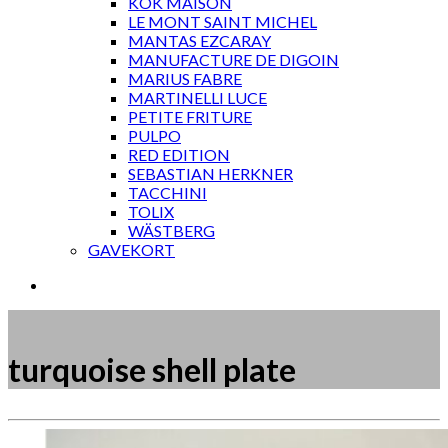
KOK MAISON
LE MONT SAINT MICHEL
MANTAS EZCARAY
MANUFACTURE DE DIGOIN
MARIUS FABRE
MARTINELLI LUCE
PETITE FRITURE
PULPO
RED EDITION
SEBASTIAN HERKNER
TACCHINI
TOLIX
WÄSTBERG
GAVEKORT
turquoise shell plate
Måske kunne nogle af disse produkter have din