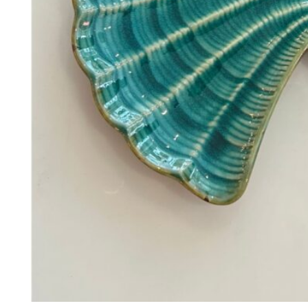
98
DKK
Tilføj til kurv
24
Se kurv
Kasse