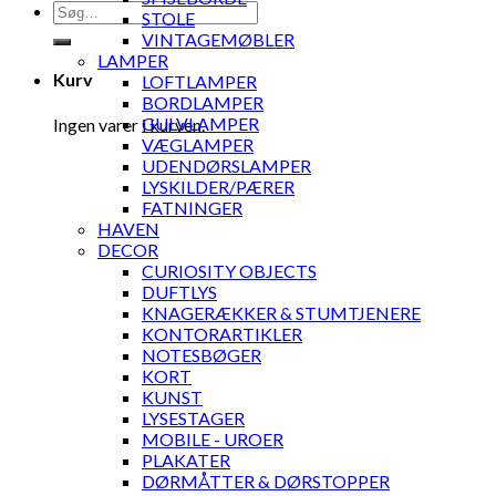
Søg
STOLE
efter:
VINTAGEMØBLER
LAMPER
Kurv
LOFTLAMPER
BORDLAMPER
GULVLAMPER
Ingen varer i kurven.
VÆGLAMPER
UDENDØRSLAMPER
LYSKILDER/PÆRER
FATNINGER
HAVEN
DECOR
CURIOSITY OBJECTS
DUFTLYS
KNAGERÆKKER & STUMTJENERE
KONTORARTIKLER
NOTESBØGER
KORT
KUNST
LYSESTAGER
MOBILE - UROER
PLAKATER
DØRMÅTTER & DØRSTOPPER