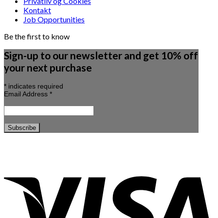
Privatliv og Cookies
Kontakt
Job Opportunities
Be the first to know
Sign-up to our newsletter and get 10% off
your next purchase
*
indicates required
Email Address
*