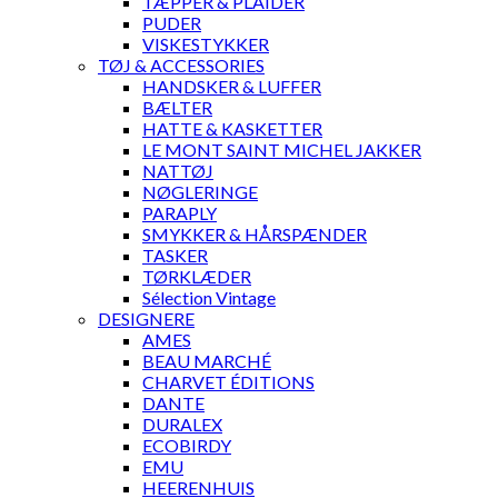
TÆPPER & PLAIDER
PUDER
VISKESTYKKER
TØJ & ACCESSORIES
HANDSKER & LUFFER
BÆLTER
HATTE & KASKETTER
LE MONT SAINT MICHEL JAKKER
NATTØJ
NØGLERINGE
PARAPLY
SMYKKER & HÅRSPÆNDER
TASKER
TØRKLÆDER
Sélection Vintage
DESIGNERE
AMES
BEAU MARCHÉ
CHARVET ÉDITIONS
DANTE
DURALEX
ECOBIRDY
EMU
HEERENHUIS