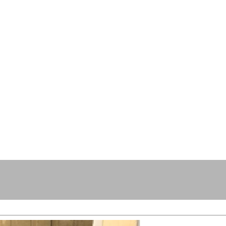
resse?