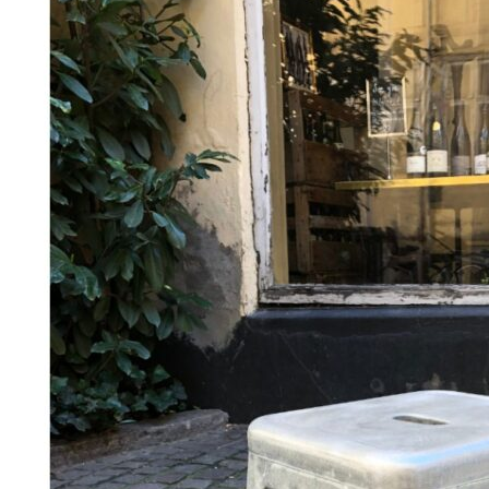
Add to Wishlist
porcelain fish toy, red
180
DKK
Tilføj til kurv