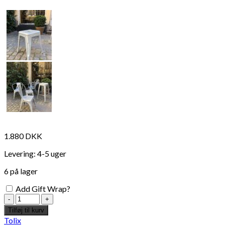
1.880
DKK
Levering: 4-5 uger
6 på lager
Add Gift Wrap?
Tolix
Taburet
Tilføj til kurv
H45cm
Tolix