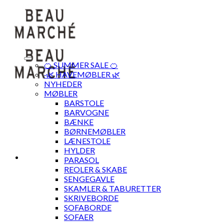
Skip
to
content
🍊 SUMMER SALE 🍊
·🌿 HAVEMØBLER 🌿
NYHEDER
MØBLER
BARSTOLE
BARVOGNE
BÆNKE
BØRNEMØBLER
LÆNESTOLE
HYLDER
PARASOL
REOLER & SKABE
SENGEGAVLE
SKAMLER & TABURETTER
SKRIVEBORDE
SOFABORDE
SOFAER