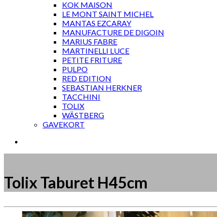
KOK MAISON
LE MONT SAINT MICHEL
MANTAS EZCARAY
MANUFACTURE DE DIGOIN
MARIUS FABRE
MARTINELLI LUCE
PETITE FRITURE
PULPO
RED EDITION
SEBASTIAN HERKNER
TACCHINI
TOLIX
WÄSTBERG
GAVEKORT
Tolix Taburet H45cm
Måske kunne nogle af disse produkter have din inte