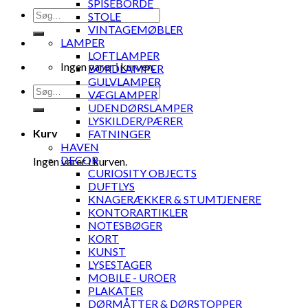
SPISEBORDE
Søg
STOLE
efter:
VINTAGEMØBLER
LAMPER
LOFTLAMPER
Ingen varer i kurven.
BORDLAMPER
GULVLAMPER
Søg
VÆGLAMPER
efter:
UDENDØRSLAMPER
LYSKILDER/PÆRER
Kurv
FATNINGER
HAVEN
DECOR
Ingen varer i kurven.
CURIOSITY OBJECTS
DUFTLYS
KNAGERÆKKER & STUMTJENERE
KONTORARTIKLER
NOTESBØGER
KORT
KUNST
LYSESTAGER
MOBILE - UROER
PLAKATER
DØRMÅTTER & DØRSTOPPER