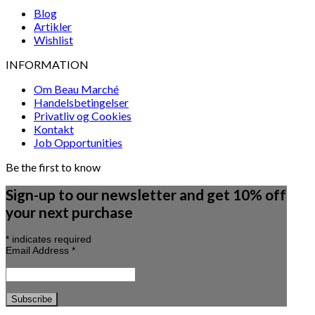
Blog
Artikler
Wishlist
INFORMATION
Om Beau Marché
Handelsbetingelser
Privatliv og Cookies
Kontakt
Job Opportunities
Be the first to know
Sign-up to our newsletter and get 10% off
your next purchase
*
indicates required
Email Address
*