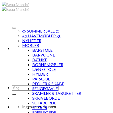
Skip
to
content
🍊 SUMMER SALE 🍊
·🌿 HAVEMØBLER 🌿
NYHEDER
MØBLER
BARSTOLE
BARVOGNE
BÆNKE
BØRNEMØBLER
LÆNESTOLE
HYLDER
PARASOL
REOLER & SKABE
Søg
SENGEGAVLE
efter:
SKAMLER & TABURETTER
SKRIVEBORDE
SOFABORDE
Ingen varer i kurven.
SOFAER
SPISEBORDE