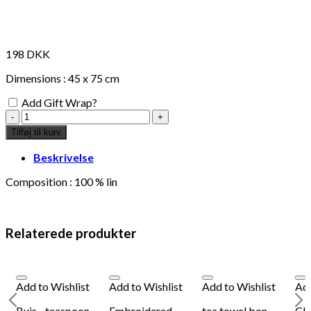
198
DKK
Dimensions : 45 x 75 cm
Add Gift Wrap?
tea
towel
Tilføj til kurv
bon
appetit,
Beskrivelse
lin
rouge
Composition : 100 % lin
antal
Relaterede produkter
Add to Wishlist
Add to Wishlist
Add to Wishlist
Add
Buis - teaspoon
Embroidered
tea towel bon
Clo