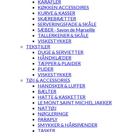
KARAFLER
KØKKEN ACCESSOIRES
KURVE & KASSER
SKÆREBRÆTTER
SERVERINGSFADE & SKÅLE
SÆBER - Savon de Marseille
TALLERKENER & SKÅLE
VISKESTYKKER
TEKSTILER
DUGE & SERVIETTER
HÅNDKLÆDER
TÆPPER & PLAIDER
PUDER
VISKESTYKKER
TØJ & ACCESSORIES
HANDSKER & LUFFER
BÆLTER
HATTE & KASKETTER
LE MONT SAINT MICHEL JAKKER
NATTØJ
NØGLERINGE
PARAPLY
SMYKKER & HÅRSPÆNDER
TASKER