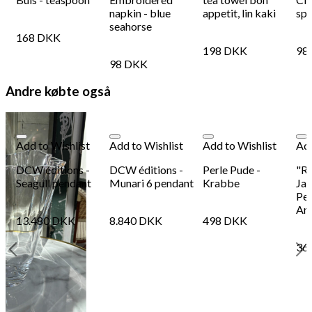
napkin - blue
appetit, lin kaki
spr
seahorse
168
DKK
198
DKK
98
98
DKK
Andre købte også
Add to Wishlist
Add to Wishlist
Add to Wishlist
Add
DCW éditions -
DCW éditions -
Perle Pude -
"Re
Seagull pendant
Munari 6 pendant
Krabbe
Jac
Pet
An
13.480
DKK
8.840
DKK
498
DKK
36