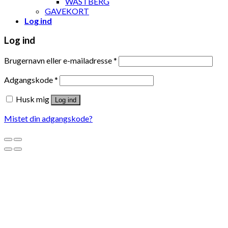
WÄSTBERG
GAVEKORT
Log ind
Log ind
Brugernavn eller e-mailadresse
*
Adgangskode
*
Husk mig
Log ind
Mistet din adgangskode?