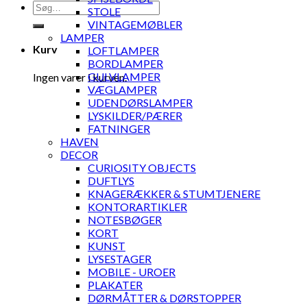
Søg
STOLE
efter:
VINTAGEMØBLER
LAMPER
Kurv
LOFTLAMPER
BORDLAMPER
GULVLAMPER
Ingen varer i kurven.
VÆGLAMPER
UDENDØRSLAMPER
LYSKILDER/PÆRER
FATNINGER
HAVEN
DECOR
CURIOSITY OBJECTS
DUFTLYS
KNAGERÆKKER & STUMTJENERE
KONTORARTIKLER
NOTESBØGER
KORT
KUNST
LYSESTAGER
MOBILE - UROER
PLAKATER
DØRMÅTTER & DØRSTOPPER