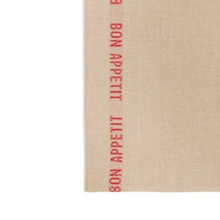
198
DKK
Tilføj til kurv
Se kurv
Kasse