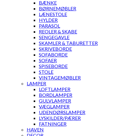
BÆNKE
BØRNEMØBLER
LÆNESTOLE
HYLDER
PARASOL
REOLER & SKABE
SENGEGAVLE
SKAMLER & TABURETTER
SKRIVEBORDE
SOFABORDE
SOFAER
SPISEBORDE
STOLE
VINTAGEMØBLER
LAMPER
LOFTLAMPER
BORDLAMPER
GULVLAMPER
VÆGLAMPER
UDENDØRSLAMPER
LYSKILDER/PÆRER
FATNINGER
HAVEN
DECOR