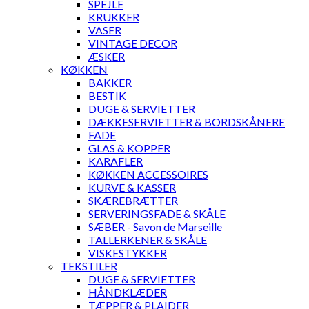
SPEJLE
KRUKKER
VASER
VINTAGE DECOR
ÆSKER
KØKKEN
BAKKER
BESTIK
DUGE & SERVIETTER
DÆKKESERVIETTER & BORDSKÅNERE
FADE
GLAS & KOPPER
KARAFLER
KØKKEN ACCESSOIRES
KURVE & KASSER
SKÆREBRÆTTER
SERVERINGSFADE & SKÅLE
SÆBER - Savon de Marseille
TALLERKENER & SKÅLE
VISKESTYKKER
TEKSTILER
DUGE & SERVIETTER
HÅNDKLÆDER
TÆPPER & PLAIDER