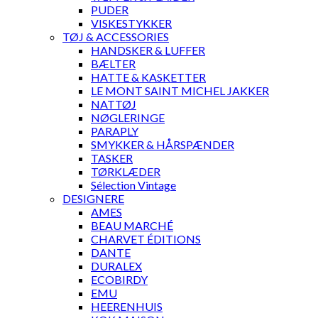
PUDER
VISKESTYKKER
TØJ & ACCESSORIES
HANDSKER & LUFFER
BÆLTER
HATTE & KASKETTER
LE MONT SAINT MICHEL JAKKER
NATTØJ
NØGLERINGE
PARAPLY
SMYKKER & HÅRSPÆNDER
TASKER
TØRKLÆDER
Sélection Vintage
DESIGNERE
AMES
BEAU MARCHÉ
CHARVET ÉDITIONS
DANTE
DURALEX
ECOBIRDY
EMU
HEERENHUIS