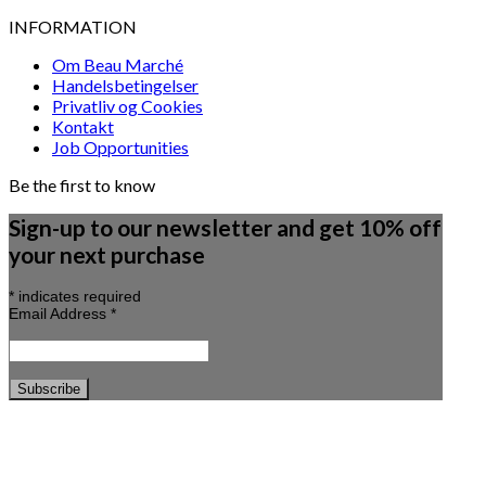
INFORMATION
Om Beau Marché
Handelsbetingelser
Privatliv og Cookies
Kontakt
Job Opportunities
Be the first to know
Sign-up to our newsletter and get 10% off
your next purchase
*
indicates required
Email Address
*