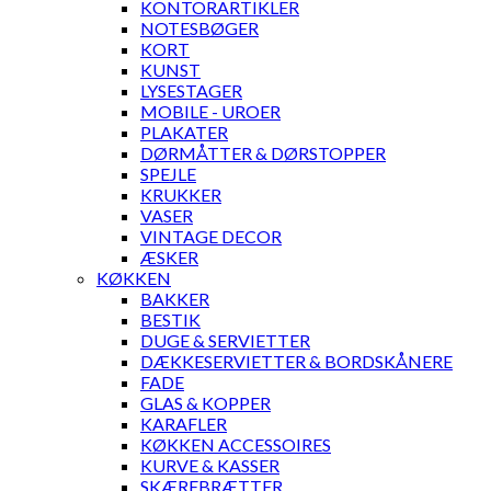
KONTORARTIKLER
NOTESBØGER
KORT
KUNST
LYSESTAGER
MOBILE - UROER
PLAKATER
DØRMÅTTER & DØRSTOPPER
SPEJLE
KRUKKER
VASER
VINTAGE DECOR
ÆSKER
KØKKEN
BAKKER
BESTIK
DUGE & SERVIETTER
DÆKKESERVIETTER & BORDSKÅNERE
FADE
GLAS & KOPPER
KARAFLER
KØKKEN ACCESSOIRES
KURVE & KASSER
SKÆREBRÆTTER