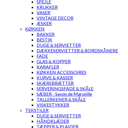
SPEJLE
KRUKKER
VASER
VINTAGE DECOR
ÆSKER
KØKKEN
BAKKER
BESTIK
DUGE & SERVIETTER
DÆKKESERVIETTER & BORDSKÅNERE
FADE
GLAS & KOPPER
KARAFLER
KØKKEN ACCESSOIRES
KURVE & KASSER
SKÆREBRÆTTER
SERVERINGSFADE & SKÅLE
SÆBER - Savon de Marseille
TALLERKENER & SKÅLE
VISKESTYKKER
TEKSTILER
DUGE & SERVIETTER
HÅNDKLÆDER
TÆPPER & PLAIDER