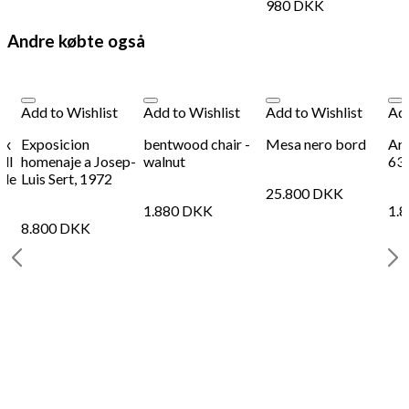
980
DKK
Andre købte også
Add to Wishlist
Add to Wishlist
Add to Wishlist
Add
 x
Exposicion
bentwood chair -
Mesa nero bord
Art
ll
homenaje a Josep-
walnut
63
ble
Luis Sert, 1972
25.800
DKK
1.880
DKK
1.
8.800
DKK