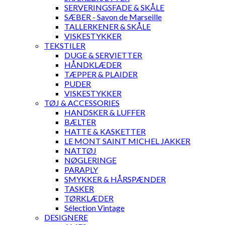
SERVERINGSFADE & SKÅLE
SÆBER - Savon de Marseille
TALLERKENER & SKÅLE
VISKESTYKKER
TEKSTILER
DUGE & SERVIETTER
HÅNDKLÆDER
TÆPPER & PLAIDER
PUDER
VISKESTYKKER
TØJ & ACCESSORIES
HANDSKER & LUFFER
BÆLTER
HATTE & KASKETTER
LE MONT SAINT MICHEL JAKKER
NATTØJ
NØGLERINGE
PARAPLY
SMYKKER & HÅRSPÆNDER
TASKER
TØRKLÆDER
Sélection Vintage
DESIGNERE