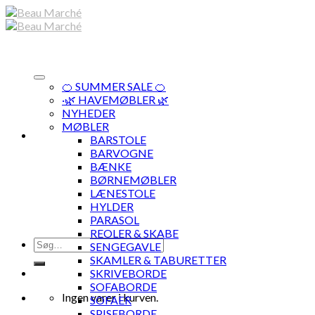
Skip
to
content
🍊 SUMMER SALE 🍊
·🌿 HAVEMØBLER 🌿
NYHEDER
MØBLER
BARSTOLE
BARVOGNE
BÆNKE
BØRNEMØBLER
LÆNESTOLE
HYLDER
PARASOL
REOLER & SKABE
Søg
SENGEGAVLE
efter:
SKAMLER & TABURETTER
SKRIVEBORDE
SOFABORDE
Ingen varer i kurven.
SOFAER
SPISEBORDE