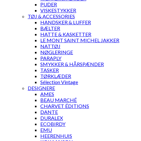
PUDER
VISKESTYKKER
TØJ & ACCESSORIES
HANDSKER & LUFFER
BÆLTER
HATTE & KASKETTER
LE MONT SAINT MICHEL JAKKER
NATTØJ
NØGLERINGE
PARAPLY
SMYKKER & HÅRSPÆNDER
TASKER
TØRKLÆDER
Sélection Vintage
DESIGNERE
AMES
BEAU MARCHÉ
CHARVET ÉDITIONS
DANTE
DURALEX
ECOBIRDY
EMU
HEERENHUIS