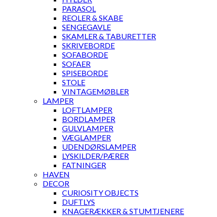
PARASOL
REOLER & SKABE
SENGEGAVLE
SKAMLER & TABURETTER
SKRIVEBORDE
SOFABORDE
SOFAER
SPISEBORDE
STOLE
VINTAGEMØBLER
LAMPER
LOFTLAMPER
BORDLAMPER
GULVLAMPER
VÆGLAMPER
UDENDØRSLAMPER
LYSKILDER/PÆRER
FATNINGER
HAVEN
DECOR
CURIOSITY OBJECTS
DUFTLYS
KNAGERÆKKER & STUMTJENERE