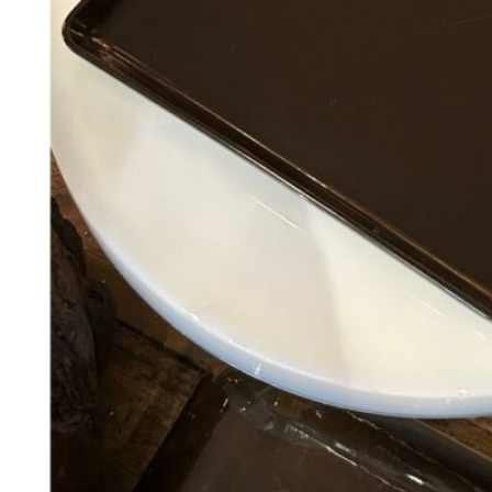
188
DKK
Tilføj til kurv
29
Se kurv
Kasse