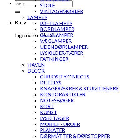
Søg
STOLE
efter:
VINTAGEMØBLER
LAMPER
Kurv
LOFTLAMPER
BORDLAMPER
GULVLAMPER
Ingen varer i kurven.
VÆGLAMPER
UDENDØRSLAMPER
LYSKILDER/PÆRER
FATNINGER
HAVEN
DECOR
CURIOSITY OBJECTS
DUFTLYS
KNAGERÆKKER & STUMTJENERE
KONTORARTIKLER
NOTESBØGER
KORT
KUNST
LYSESTAGER
MOBILE - UROER
PLAKATER
DØRMÅTTER & DØRSTOPPER