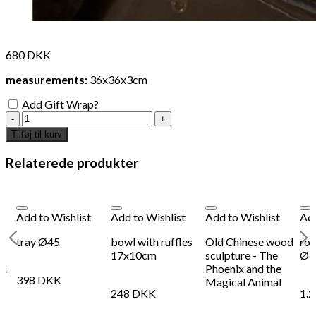
680
DKK
measurements:
36x36x3cm
Add Gift Wrap?
1920
Japanese
Tilføj til kurv
auburn
lacquered
Relaterede produkter
tray
antal
Add to Wishlist
Add to Wishlist
Add to Wishlist
Add
tray Ø45
bowl with ruffles
Old Chinese wood
rou
n
17x10cm
sculpture - The
Ø5
cm
Phoenix and the
398
DKK
Magical Animal
248
DKK
1.