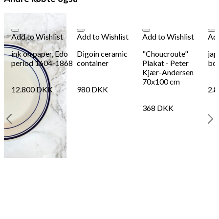
248
DKK
Tilføj til kurv
68
Se kurv
Kasse
Add to Wishlist
Add to Wishlist
Add to Wishlist
Add
ink on paper, Edo
Digoin ceramic
"Choucroute"
jap
period 1604-1868
container
Plakat - Peter
bo
Kjær-Andersen
70x100 cm
12.800
DKK
980
DKK
2.
368
DKK
n