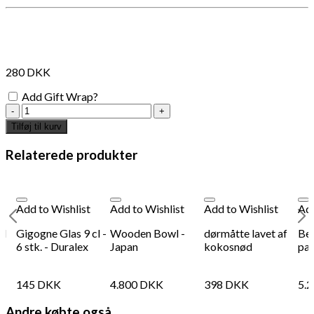
Måske kunne nogle af disse produkter have din
interesse?
280
DKK
Add Gift Wrap?
talisman
amulet
Tilføj til kurv
-
Tibet
Relaterede produkter
-
turtle
antal
Add to Wishlist
Add to Wishlist
Add to Wishlist
Add
wl
Gigogne Glas 9 cl -
Wooden Bowl -
dørmåtte lavet af
Be
6 stk. - Duralex
Japan
kokosnød
par
145
DKK
4.800
DKK
398
DKK
5.
Add to Wishlist
Add
Andre købte også
Øreringe, S
Br