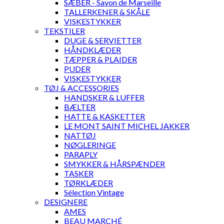
SÆBER - Savon de Marseille
TALLERKENER & SKÅLE
VISKESTYKKER
TEKSTILER
DUGE & SERVIETTER
HÅNDKLÆDER
TÆPPER & PLAIDER
PUDER
VISKESTYKKER
TØJ & ACCESSORIES
HANDSKER & LUFFER
BÆLTER
HATTE & KASKETTER
LE MONT SAINT MICHEL JAKKER
NATTØJ
NØGLERINGE
PARAPLY
SMYKKER & HÅRSPÆNDER
TASKER
TØRKLÆDER
Sélection Vintage
DESIGNERE
AMES
BEAU MARCHÉ