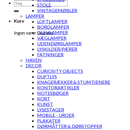
Søg
STOLE
efter:
VINTAGEMØBLER
LAMPER
Kurv
LOFTLAMPER
BORDLAMPER
GULVLAMPER
Ingen varer i kurven.
VÆGLAMPER
UDENDØRSLAMPER
LYSKILDER/PÆRER
FATNINGER
HAVEN
DECOR
CURIOSITY OBJECTS
DUFTLYS
KNAGERÆKKER & STUMTJENERE
KONTORARTIKLER
NOTESBØGER
KORT
KUNST
LYSESTAGER
MOBILE - UROER
PLAKATER
DØRMÅTTER & DØRSTOPPER