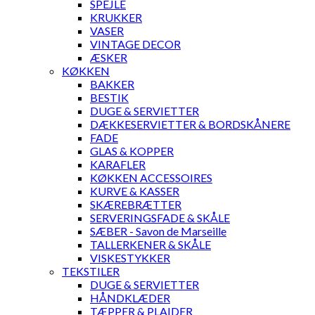
SPEJLE
KRUKKER
VASER
VINTAGE DECOR
ÆSKER
KØKKEN
BAKKER
BESTIK
DUGE & SERVIETTER
DÆKKESERVIETTER & BORDSKÅNERE
FADE
GLAS & KOPPER
KARAFLER
KØKKEN ACCESSOIRES
KURVE & KASSER
SKÆREBRÆTTER
SERVERINGSFADE & SKÅLE
SÆBER - Savon de Marseille
TALLERKENER & SKÅLE
VISKESTYKKER
TEKSTILER
DUGE & SERVIETTER
HÅNDKLÆDER
TÆPPER & PLAIDER