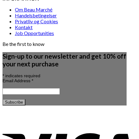
Om Beau Marché
Handelsbetingelser
Privatliv og Cookies
Kontakt
Job Opportunities
Be the first to know
Sign-up to our newsletter and get 10% off
your next purchase
*
indicates required
Email Address
*