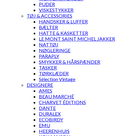
PUDER
VISKESTYKKER
TØJ & ACCESSORIES
HANDSKER & LUFFER
BÆLTER
HATTE & KASKETTER
LE MONT SAINT MICHEL JAKKER
NATTØJ
NØGLERINGE
PARAPLY
SMYKKER & HÅRSPÆNDER
TASKER
TØRKLÆDER
Sélection Vintage
DESIGNERE
AMES
BEAU MARCHÉ
CHARVET ÉDITIONS
DANTE
DURALEX
ECOBIRDY
EMU
HEERENHUIS