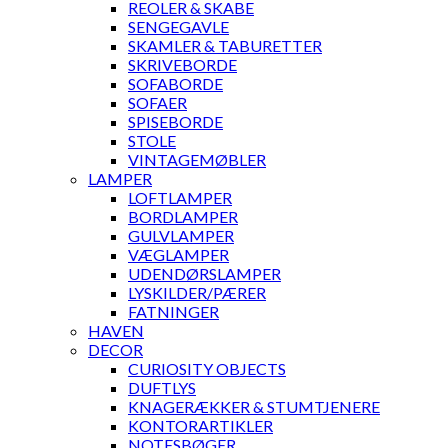
REOLER & SKABE
SENGEGAVLE
SKAMLER & TABURETTER
SKRIVEBORDE
SOFABORDE
SOFAER
SPISEBORDE
STOLE
VINTAGEMØBLER
LAMPER
LOFTLAMPER
BORDLAMPER
GULVLAMPER
VÆGLAMPER
UDENDØRSLAMPER
LYSKILDER/PÆRER
FATNINGER
HAVEN
DECOR
CURIOSITY OBJECTS
DUFTLYS
KNAGERÆKKER & STUMTJENERE
KONTORARTIKLER
NOTESBØGER