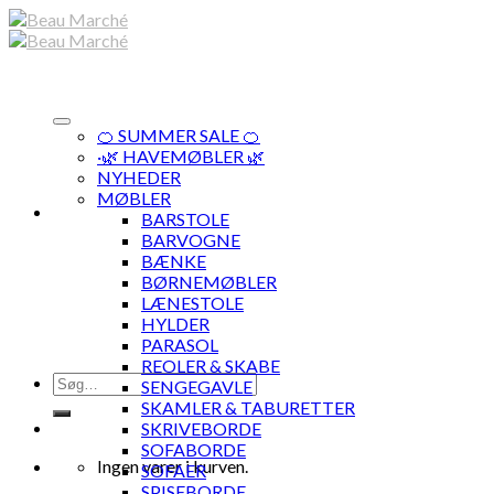
Skip
to
content
🍊 SUMMER SALE 🍊
·🌿 HAVEMØBLER 🌿
NYHEDER
MØBLER
BARSTOLE
BARVOGNE
BÆNKE
BØRNEMØBLER
LÆNESTOLE
HYLDER
PARASOL
REOLER & SKABE
Søg
SENGEGAVLE
efter:
SKAMLER & TABURETTER
SKRIVEBORDE
SOFABORDE
Ingen varer i kurven.
SOFAER
SPISEBORDE