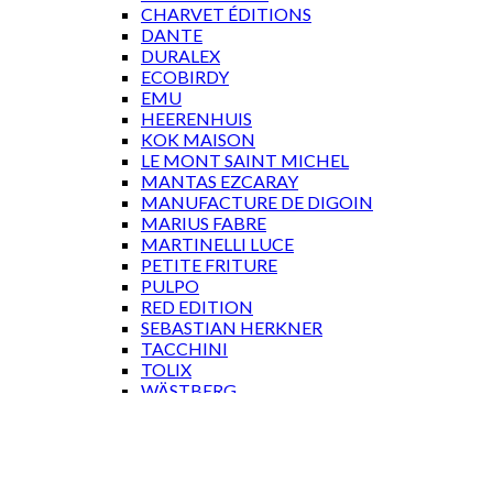
CHARVET ÉDITIONS
DANTE
DURALEX
ECOBIRDY
EMU
HEERENHUIS
KOK MAISON
LE MONT SAINT MICHEL
MANTAS EZCARAY
MANUFACTURE DE DIGOIN
MARIUS FABRE
MARTINELLI LUCE
PETITE FRITURE
PULPO
RED EDITION
SEBASTIAN HERKNER
TACCHINI
TOLIX
WÄSTBERG
GAVEKORT
Log ind
Log ind