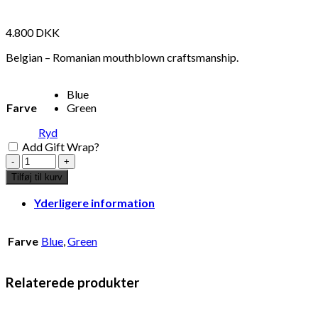
4.800
DKK
Belgian – Romanian mouthblown craftsmanship.
Blue
Farve
Green
Ryd
Add Gift Wrap?
Ju.
Svampelampe
Tilføj til kurv
-
Blå
Yderligere information
antal
Farve
Blue
,
Green
Relaterede produkter