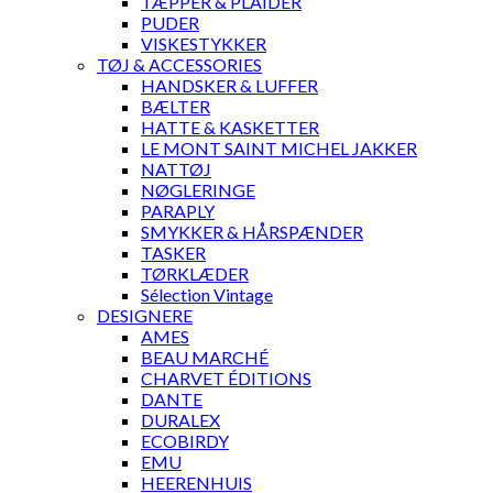
TÆPPER & PLAIDER
PUDER
VISKESTYKKER
TØJ & ACCESSORIES
HANDSKER & LUFFER
BÆLTER
HATTE & KASKETTER
LE MONT SAINT MICHEL JAKKER
NATTØJ
NØGLERINGE
PARAPLY
SMYKKER & HÅRSPÆNDER
TASKER
TØRKLÆDER
Sélection Vintage
DESIGNERE
AMES
BEAU MARCHÉ
CHARVET ÉDITIONS
DANTE
DURALEX
ECOBIRDY
EMU
HEERENHUIS