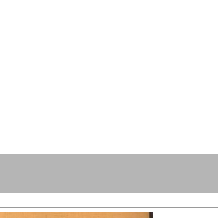
resse?