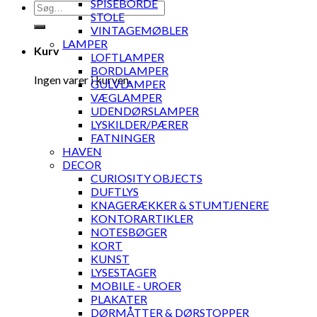
SPISEBORDE
Søg
STOLE
efter:
VINTAGEMØBLER
LAMPER
Kurv
LOFTLAMPER
BORDLAMPER
Ingen varer i kurven.
GULVLAMPER
VÆGLAMPER
UDENDØRSLAMPER
LYSKILDER/PÆRER
FATNINGER
HAVEN
DECOR
CURIOSITY OBJECTS
DUFTLYS
KNAGERÆKKER & STUMTJENERE
KONTORARTIKLER
NOTESBØGER
KORT
KUNST
LYSESTAGER
MOBILE - UROER
PLAKATER
DØRMÅTTER & DØRSTOPPER