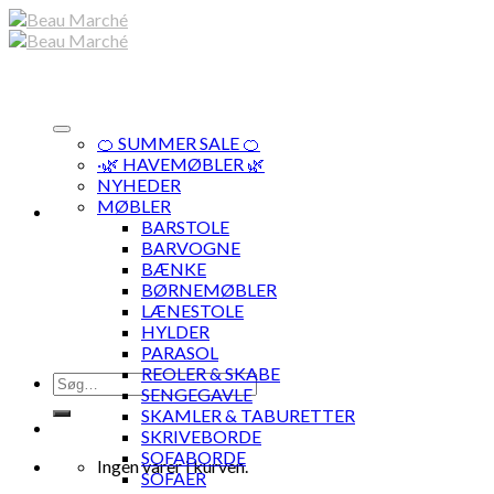
Skip
to
content
🍊 SUMMER SALE 🍊
·🌿 HAVEMØBLER 🌿
NYHEDER
MØBLER
BARSTOLE
BARVOGNE
BÆNKE
BØRNEMØBLER
LÆNESTOLE
HYLDER
PARASOL
REOLER & SKABE
Søg
SENGEGAVLE
efter:
SKAMLER & TABURETTER
SKRIVEBORDE
SOFABORDE
Ingen varer i kurven.
SOFAER