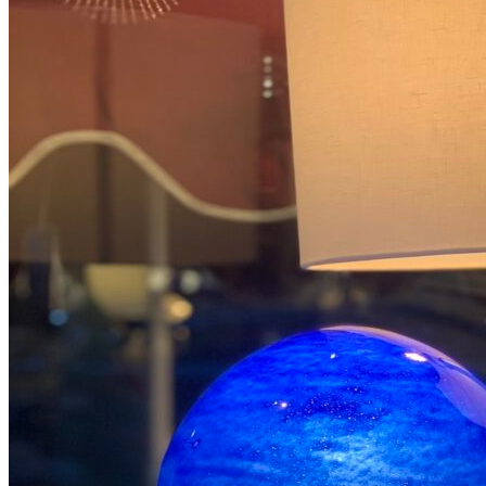
Add to Wishlist
porcelain fish toy, red
180
DKK
Tilføj til kurv