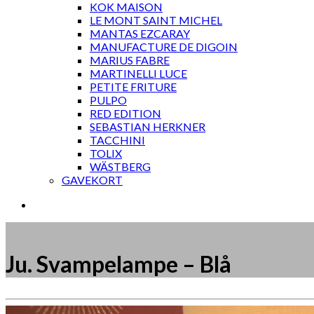
KOK MAISON
LE MONT SAINT MICHEL
MANTAS EZCARAY
MANUFACTURE DE DIGOIN
MARIUS FABRE
MARTINELLI LUCE
PETITE FRITURE
PULPO
RED EDITION
SEBASTIAN HERKNER
TACCHINI
TOLIX
WÄSTBERG
GAVEKORT
Ju. Svampelampe – Blå
Måske kunne nogle af disse produkter have din inte