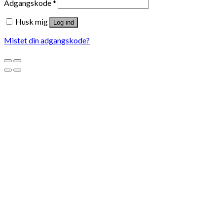
Adgangskode
*
Husk mig
Log ind
Mistet din adgangskode?