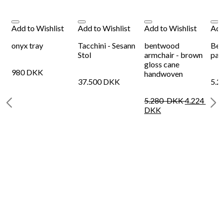
Add to Wishlist
Add to Wishlist
Add to Wishlist
Add
onyx tray
Tacchini - Sesann
bentwood
Be
e
Stol
armchair - brown
par
gloss cane
980
DKK
handwoven
37.500
DKK
5.
5.280
DKK
4.224
DKK