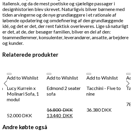
italiensk, og da de mest poetiske og sjælelige passager i
designhistorien blev skrevet. Naturligvis bliver børnene med
tiden arvingerne og de nye grundlæggere i et rationale af
løbende opdatering og omdefinering af den grundlæggende
idé, og det er det, der rent faktisk overleveres. Lige så naturligt
er det, at de, der besøger familien, bliver en del af den:
teammedlemmer, konsulenter, leverandører, ansatte, arbejdere
og kunder.
Relaterede produkter
Add to Wishlist
Add to Wishlist
Add to Wishlist
Add
fa
Lucy Kurrein x
Edmond 2 seater
Tacchini - Five to
Tac
Molinari Sofa, 1
sofa
nine
modul
78
16.800
DKK
36.380
DKK
52.000
DKK
13.440
DKK
Andre købte også