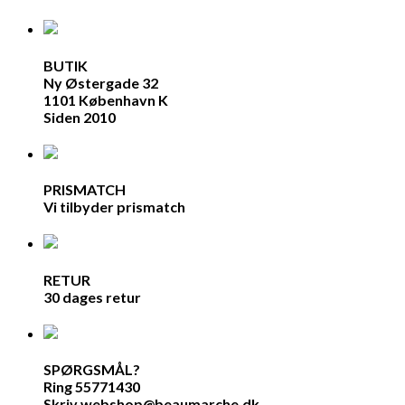
BUTIK
Ny Østergade 32
1101 København K
Siden 2010
PRISMATCH
Vi tilbyder prismatch
RETUR
30 dages retur
SPØRGSMÅL?
Ring 55771430
Skriv webshop@beaumarche.dk