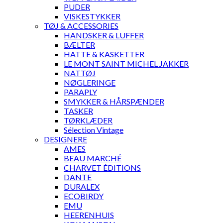
PUDER
VISKESTYKKER
TØJ & ACCESSORIES
HANDSKER & LUFFER
BÆLTER
HATTE & KASKETTER
LE MONT SAINT MICHEL JAKKER
NATTØJ
NØGLERINGE
PARAPLY
SMYKKER & HÅRSPÆNDER
TASKER
TØRKLÆDER
Sélection Vintage
DESIGNERE
AMES
BEAU MARCHÉ
CHARVET ÉDITIONS
DANTE
DURALEX
ECOBIRDY
EMU
HEERENHUIS