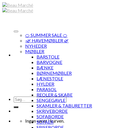
Skip
to
content
🍊 SUMMER SALE 🍊
·🌿 HAVEMØBLER 🌿
NYHEDER
MØBLER
BARSTOLE
BARVOGNE
BÆNKE
BØRNEMØBLER
LÆNESTOLE
HYLDER
PARASOL
REOLER & SKABE
Søg
SENGEGAVLE
efter:
SKAMLER & TABURETTER
SKRIVEBORDE
SOFABORDE
Ingen varer i kurven.
SOFAER
SPISEBORDE