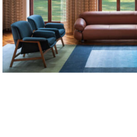
198
DKK
Tilføj til kurv
Se kurv
Kasse