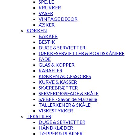
SPEJLE
KRUKKER
VASER
VINTAGE DECOR
ÆSKER
KØKKEN
BAKKER
BESTIK
DUGE & SERVIETTER
DÆKKESERVIETTER & BORDSKÅNERE
FADE
GLAS & KOPPER
KARAFLER
KØKKEN ACCESSOIRES
KURVE & KASSER
SKÆREBRÆTTER
SERVERINGSFADE & SKÅLE
SÆBER - Savon de Marseille
TALLERKENER & SKÅLE
VISKESTYKKER
TEKSTILER
DUGE & SERVIETTER
HÅNDKLÆDER
TÆPPER & PLAIDER