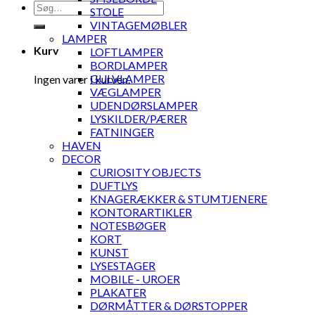
Søg
STOLE
efter:
VINTAGEMØBLER
LAMPER
Kurv
LOFTLAMPER
BORDLAMPER
GULVLAMPER
Ingen varer i kurven.
VÆGLAMPER
UDENDØRSLAMPER
LYSKILDER/PÆRER
FATNINGER
HAVEN
DECOR
CURIOSITY OBJECTS
DUFTLYS
KNAGERÆKKER & STUMTJENERE
KONTORARTIKLER
NOTESBØGER
KORT
KUNST
LYSESTAGER
MOBILE - UROER
PLAKATER
DØRMÅTTER & DØRSTOPPER