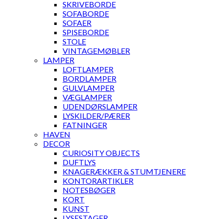
SKRIVEBORDE
SOFABORDE
SOFAER
SPISEBORDE
STOLE
VINTAGEMØBLER
LAMPER
LOFTLAMPER
BORDLAMPER
GULVLAMPER
VÆGLAMPER
UDENDØRSLAMPER
LYSKILDER/PÆRER
FATNINGER
HAVEN
DECOR
CURIOSITY OBJECTS
DUFTLYS
KNAGERÆKKER & STUMTJENERE
KONTORARTIKLER
NOTESBØGER
KORT
KUNST
LYSESTAGER