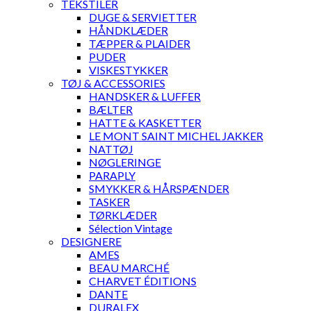
TEKSTILER
DUGE & SERVIETTER
HÅNDKLÆDER
TÆPPER & PLAIDER
PUDER
VISKESTYKKER
TØJ & ACCESSORIES
HANDSKER & LUFFER
BÆLTER
HATTE & KASKETTER
LE MONT SAINT MICHEL JAKKER
NATTØJ
NØGLERINGE
PARAPLY
SMYKKER & HÅRSPÆNDER
TASKER
TØRKLÆDER
Sélection Vintage
DESIGNERE
AMES
BEAU MARCHÉ
CHARVET ÉDITIONS
DANTE
DURALEX