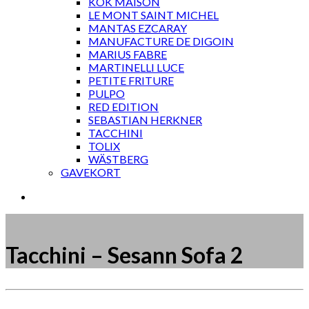
KOK MAISON
LE MONT SAINT MICHEL
MANTAS EZCARAY
MANUFACTURE DE DIGOIN
MARIUS FABRE
MARTINELLI LUCE
PETITE FRITURE
PULPO
RED EDITION
SEBASTIAN HERKNER
TACCHINI
TOLIX
WÄSTBERG
GAVEKORT
Tacchini – Sesann Sofa 2
Måske kunne nogle af disse produkter have din