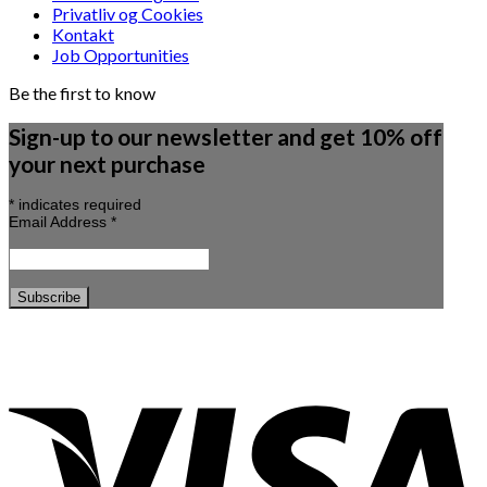
Privatliv og Cookies
Kontakt
Job Opportunities
Be the first to know
Sign-up to our newsletter and get 10% off
your next purchase
*
indicates required
Email Address
*