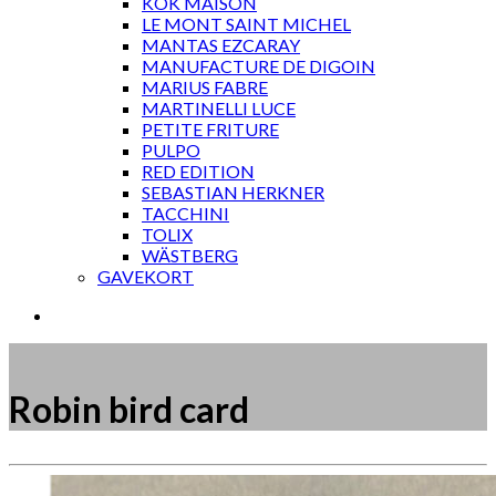
KOK MAISON
LE MONT SAINT MICHEL
MANTAS EZCARAY
MANUFACTURE DE DIGOIN
MARIUS FABRE
MARTINELLI LUCE
PETITE FRITURE
PULPO
RED EDITION
SEBASTIAN HERKNER
TACCHINI
TOLIX
WÄSTBERG
GAVEKORT
Robin bird card
Måske kunne nogle af disse produkter have din