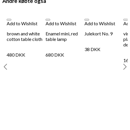
Andre købte også
Add to Wishlist
Add to Wishlist
Add to Wishlist
Add
brown and white
Enamel mini, red
Julekort No. 9
vin
cotton table cloth
table lamp
pla
de
38
DKK
480
DKK
680
DKK
16