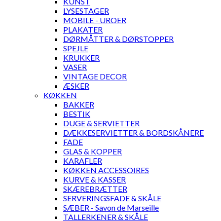
KUNST
LYSESTAGER
MOBILE - UROER
PLAKATER
DØRMÅTTER & DØRSTOPPER
SPEJLE
KRUKKER
VASER
VINTAGE DECOR
ÆSKER
KØKKEN
BAKKER
BESTIK
DUGE & SERVIETTER
DÆKKESERVIETTER & BORDSKÅNERE
FADE
GLAS & KOPPER
KARAFLER
KØKKEN ACCESSOIRES
KURVE & KASSER
SKÆREBRÆTTER
SERVERINGSFADE & SKÅLE
SÆBER - Savon de Marseille
TALLERKENER & SKÅLE