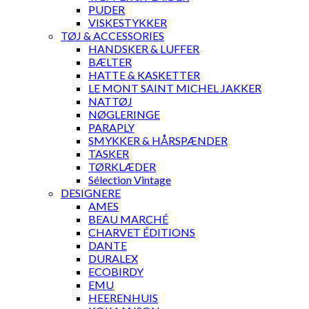
PUDER
VISKESTYKKER
TØJ & ACCESSORIES
HANDSKER & LUFFER
BÆLTER
HATTE & KASKETTER
LE MONT SAINT MICHEL JAKKER
NATTØJ
NØGLERINGE
PARAPLY
SMYKKER & HÅRSPÆNDER
TASKER
TØRKLÆDER
Sélection Vintage
DESIGNERE
AMES
BEAU MARCHÉ
CHARVET ÉDITIONS
DANTE
DURALEX
ECOBIRDY
EMU
HEERENHUIS