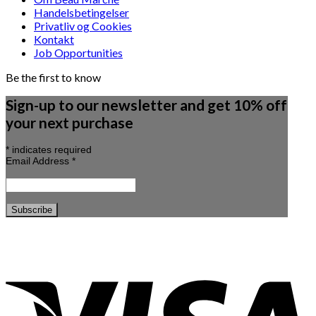
Handelsbetingelser
Privatliv og Cookies
Kontakt
Job Opportunities
Be the first to know
Sign-up to our newsletter and get 10% off
your next purchase
*
indicates required
Email Address
*