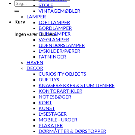
Søg
STOLE
efter:
VINTAGEMØBLER
LAMPER
Kurv
LOFTLAMPER
BORDLAMPER
GULVLAMPER
Ingen varer i kurven.
VÆGLAMPER
UDENDØRSLAMPER
LYSKILDER/PÆRER
FATNINGER
HAVEN
DECOR
CURIOSITY OBJECTS
DUFTLYS
KNAGERÆKKER & STUMTJENERE
KONTORARTIKLER
NOTESBØGER
KORT
KUNST
LYSESTAGER
MOBILE - UROER
PLAKATER
DØRMÅTTER & DØRSTOPPER