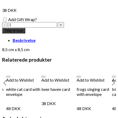
38
DKK
Add Gift Wrap?
Robin
bird
Tilføj til kurv
card
antal
Beskrivelse
8,5 cm x 8,5 cm
Relaterede produkter
Add to Wishlist
Add to Wishlist
Add to Wishlist
Add
om
white cat card with
beer haven card
frogs singing card
bir
envelope
with envelope
car
38
DKK
48
DKK
48
DKK
48