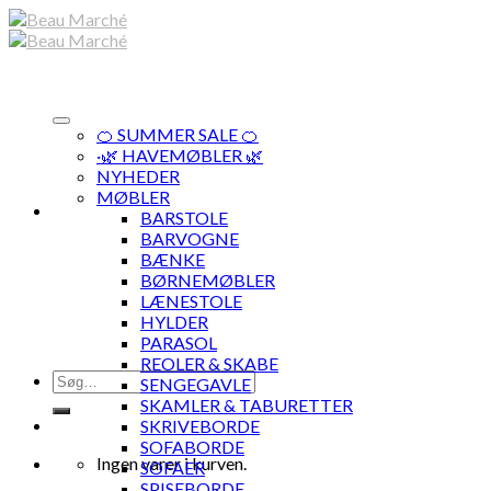
Skip
to
content
🍊 SUMMER SALE 🍊
·🌿 HAVEMØBLER 🌿
NYHEDER
MØBLER
BARSTOLE
BARVOGNE
BÆNKE
BØRNEMØBLER
LÆNESTOLE
HYLDER
PARASOL
REOLER & SKABE
Søg
SENGEGAVLE
efter:
SKAMLER & TABURETTER
SKRIVEBORDE
SOFABORDE
Ingen varer i kurven.
SOFAER
SPISEBORDE