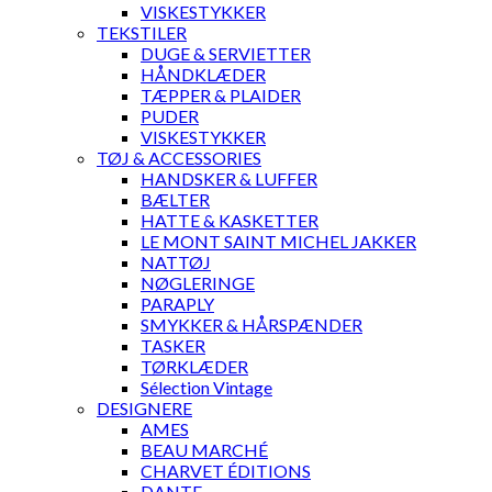
VISKESTYKKER
TEKSTILER
DUGE & SERVIETTER
HÅNDKLÆDER
TÆPPER & PLAIDER
PUDER
VISKESTYKKER
TØJ & ACCESSORIES
HANDSKER & LUFFER
BÆLTER
HATTE & KASKETTER
LE MONT SAINT MICHEL JAKKER
NATTØJ
NØGLERINGE
PARAPLY
SMYKKER & HÅRSPÆNDER
TASKER
TØRKLÆDER
Sélection Vintage
DESIGNERE
AMES
BEAU MARCHÉ
CHARVET ÉDITIONS
DANTE