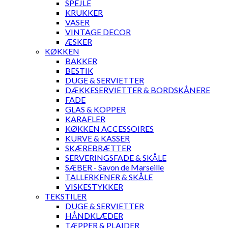
SPEJLE
KRUKKER
VASER
VINTAGE DECOR
ÆSKER
KØKKEN
BAKKER
BESTIK
DUGE & SERVIETTER
DÆKKESERVIETTER & BORDSKÅNERE
FADE
GLAS & KOPPER
KARAFLER
KØKKEN ACCESSOIRES
KURVE & KASSER
SKÆREBRÆTTER
SERVERINGSFADE & SKÅLE
SÆBER - Savon de Marseille
TALLERKENER & SKÅLE
VISKESTYKKER
TEKSTILER
DUGE & SERVIETTER
HÅNDKLÆDER
TÆPPER & PLAIDER