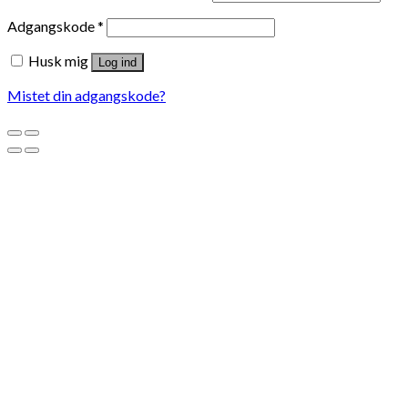
Adgangskode
*
Husk mig
Log ind
Mistet din adgangskode?