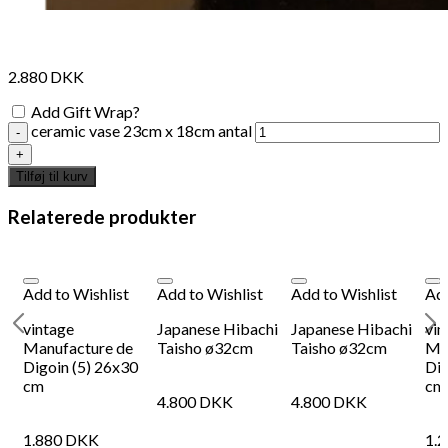
2.880
DKK
Add Gift Wrap?
ceramic vase 23cm x 18cm antal
Tilføj til kurv
Relaterede produkter
Add to Wishlist
Add to Wishlist
Add to Wishlist
Add
vintage
Japanese Hibachi
Japanese Hibachi
vin
Manufacture de
Taisho ø32cm
Taisho ø32cm
Ma
Digoin (5) 26x30
Dig
cm
cm
4.800
DKK
4.800
DKK
1.880
DKK
1.