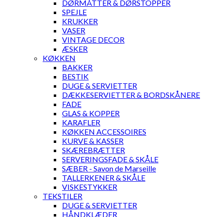
DØRMÅTTER & DØRSTOPPER
SPEJLE
KRUKKER
VASER
VINTAGE DECOR
ÆSKER
KØKKEN
BAKKER
BESTIK
DUGE & SERVIETTER
DÆKKESERVIETTER & BORDSKÅNERE
FADE
GLAS & KOPPER
KARAFLER
KØKKEN ACCESSOIRES
KURVE & KASSER
SKÆREBRÆTTER
SERVERINGSFADE & SKÅLE
SÆBER - Savon de Marseille
TALLERKENER & SKÅLE
VISKESTYKKER
TEKSTILER
DUGE & SERVIETTER
HÅNDKLÆDER