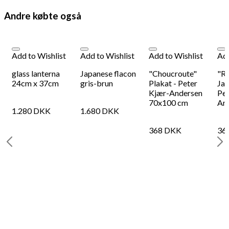
Andre købte også
Add to Wishlist
Add to Wishlist
Add to Wishlist
Add
-
glass lanterna
Japanese flacon
"Choucroute"
"Re
-
24cm x 37cm
gris-brun
Plakat - Peter
Jac
Kjær-Andersen
Pet
70x100 cm
An
1.280
DKK
1.680
DKK
368
DKK
36