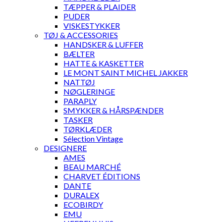
TÆPPER & PLAIDER
PUDER
VISKESTYKKER
TØJ & ACCESSORIES
HANDSKER & LUFFER
BÆLTER
HATTE & KASKETTER
LE MONT SAINT MICHEL JAKKER
NATTØJ
NØGLERINGE
PARAPLY
SMYKKER & HÅRSPÆNDER
TASKER
TØRKLÆDER
Sélection Vintage
DESIGNERE
AMES
BEAU MARCHÉ
CHARVET ÉDITIONS
DANTE
DURALEX
ECOBIRDY
EMU