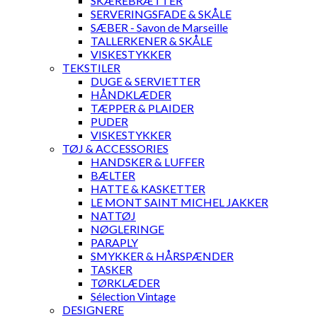
SKÆREBRÆTTER
SERVERINGSFADE & SKÅLE
SÆBER - Savon de Marseille
TALLERKENER & SKÅLE
VISKESTYKKER
TEKSTILER
DUGE & SERVIETTER
HÅNDKLÆDER
TÆPPER & PLAIDER
PUDER
VISKESTYKKER
TØJ & ACCESSORIES
HANDSKER & LUFFER
BÆLTER
HATTE & KASKETTER
LE MONT SAINT MICHEL JAKKER
NATTØJ
NØGLERINGE
PARAPLY
SMYKKER & HÅRSPÆNDER
TASKER
TØRKLÆDER
Sélection Vintage
DESIGNERE