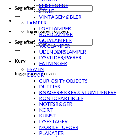
SPISEBORDE
Søg efter:
STOLE
VINTAGEMØBLER
LAMPER
LOFTLAMPER
Ingen varer i kurven.
BORDLAMPER
GULVLAMPER
Søg efter:
VÆGLAMPER
UDENDØRSLAMPER
LYSKILDER/PÆRER
Kurv
FATNINGER
HAVEN
Ingen varer i kurven.
DECOR
CURIOSITY OBJECTS
DUFTLYS
KNAGERÆKKER & STUMTJENERE
KONTORARTIKLER
NOTESBØGER
KORT
KUNST
LYSESTAGER
MOBILE - UROER
PLAKATER