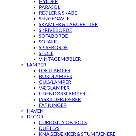
HYLDER
PARASOL
REOLER & SKABE
SENGEGAVLE
SKAMLER & TABURETTER
SKRIVEBORDE
SOFABORDE
SOFAER
SPISEBORDE
STOLE
VINTAGEMØBLER
LAMPER
LOFTLAMPER
BORDLAMPER
GULVLAMPER
VÆGLAMPER
UDENDØRSLAMPER
LYSKILDER/PÆRER
FATNINGER
HAVEN
DECOR
CURIOSITY OBJECTS
DUFTLYS
KNAGERÆKKER & STUMTJENERE