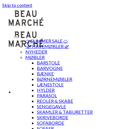
Skip to content
🍊 SUMMER SALE 🍊
·🌿 HAVEMØBLER 🌿
NYHEDER
MØBLER
BARSTOLE
BARVOGNE
BÆNKE
BØRNEMØBLER
LÆNESTOLE
HYLDER
PARASOL
REOLER & SKABE
SENGEGAVLE
SKAMLER & TABURETTER
SKRIVEBORDE
SOFABORDE
SOFAER