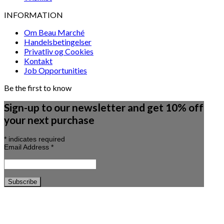
INFORMATION
Om Beau Marché
Handelsbetingelser
Privatliv og Cookies
Kontakt
Job Opportunities
Be the first to know
Sign-up to our newsletter and get 10% off
your next purchase
*
indicates required
Email Address
*