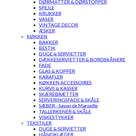
DØRMÅTTER & DØRSTOPPER
SPEJLE
KRUKKER
VASER
VINTAGE DECOR
ÆSKER
KØKKEN
BAKKER
BESTIK
DUGE & SERVIETTER
DÆKKESERVIETTER & BORDSKÅNERE
FADE
GLAS & KOPPER
KARAFLER
KØKKEN ACCESSOIRES
KURVE & KASSER
SKÆREBRÆTTER
SERVERINGSFADE & SKÅLE
SÆBER - Savon de Marseille
TALLERKENER & SKÅLE
VISKESTYKKER
TEKSTILER
DUGE & SERVIETTER
HÅNDKLÆDER