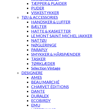
TÆPPER & PLAIDER
PUDER
VISKESTYKKER
TØJ & ACCESSORIES
HANDSKER & LUFFER
BÆLTER
HATTE & KASKETTER
LE MONT SAINT MICHEL JAKKER
NATTØJ
NØGLERINGE
PARAPLY
SMYKKER & HÅRSPÆNDER
TASKER
TØRKLÆDER
Sélection Vintage
DESIGNERE
AMES
BEAU MARCHÉ
CHARVET ÉDITIONS
DANTE
DURALEX
ECOBIRDY
EMU