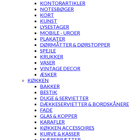
KONTORARTIKLER
NOTESBØGER
KORT
KUNST
LYSESTAGER
MOBILE - UROER
PLAKATER
DØRMÅTTER & DØRSTOPPER
SPEJLE
KRUKKER
VASER
VINTAGE DECOR
ÆSKER
KØKKEN
BAKKER
BESTIK
DUGE & SERVIETTER
DÆKKESERVIETTER & BORDSKÅNERE
FADE
GLAS & KOPPER
KARAFLER
KØKKEN ACCESSOIRES
KURVE & KASSER
SKÆREBRÆTTER