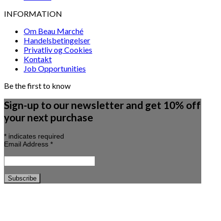
INFORMATION
Om Beau Marché
Handelsbetingelser
Privatliv og Cookies
Kontakt
Job Opportunities
Be the first to know
Sign-up to our newsletter and get 10% off
your next purchase
*
indicates required
Email Address
*