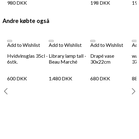
980
DKK
198
DKK
19
Andre købte også
Add to Wishlist
Add to Wishlist
Add to Wishlist
Add
Hvidvinsglas 35cl -
Library lamp tall -
Drapé vase
wav
 -
6stk.
Beau Marché
30x22cm
37
600
DKK
1.480
DKK
680
DKK
88