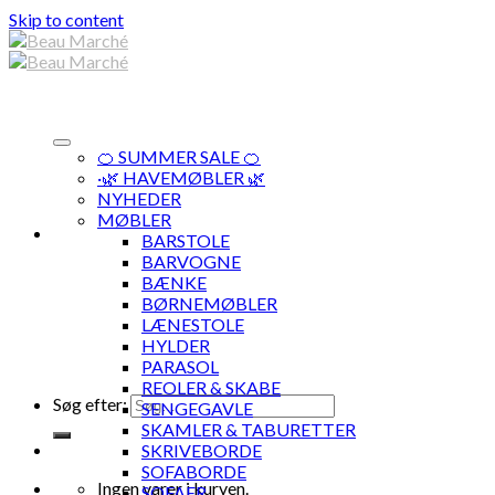
Skip to content
🍊 SUMMER SALE 🍊
·🌿 HAVEMØBLER 🌿
NYHEDER
MØBLER
BARSTOLE
BARVOGNE
BÆNKE
BØRNEMØBLER
LÆNESTOLE
HYLDER
PARASOL
REOLER & SKABE
Søg efter:
SENGEGAVLE
SKAMLER & TABURETTER
SKRIVEBORDE
SOFABORDE
Ingen varer i kurven.
SOFAER