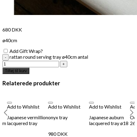
680
DKK
ø40cm
Add Gift Wrap?
rattan round serving tray ø40cm antal
Tilføj til kurv
Relaterede produkter
Add to Wishlist
Add to Wishlist
Add to Wishlist
Add
p
Japanese vermillion
onyx tray
Japanese auburn
Ode
9cm
lacquered tray
lacquered tray ø18
26
980
DKK