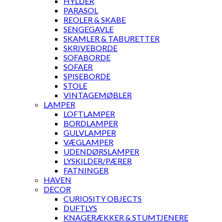
HYLDER
PARASOL
REOLER & SKABE
SENGEGAVLE
SKAMLER & TABURETTER
SKRIVEBORDE
SOFABORDE
SOFAER
SPISEBORDE
STOLE
VINTAGEMØBLER
LAMPER
LOFTLAMPER
BORDLAMPER
GULVLAMPER
VÆGLAMPER
UDENDØRSLAMPER
LYSKILDER/PÆRER
FATNINGER
HAVEN
DECOR
CURIOSITY OBJECTS
DUFTLYS
KNAGERÆKKER & STUMTJENERE