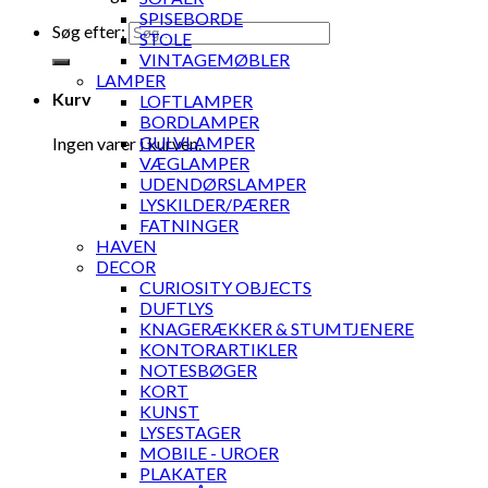
SPISEBORDE
Søg efter:
STOLE
VINTAGEMØBLER
LAMPER
Kurv
LOFTLAMPER
BORDLAMPER
GULVLAMPER
Ingen varer i kurven.
VÆGLAMPER
UDENDØRSLAMPER
LYSKILDER/PÆRER
FATNINGER
HAVEN
DECOR
CURIOSITY OBJECTS
DUFTLYS
KNAGERÆKKER & STUMTJENERE
KONTORARTIKLER
NOTESBØGER
KORT
KUNST
LYSESTAGER
MOBILE - UROER
PLAKATER