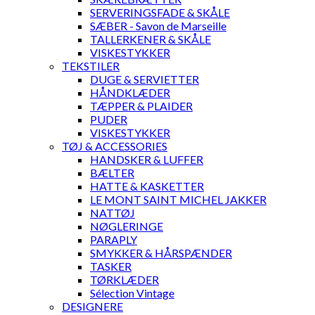
SERVERINGSFADE & SKÅLE
SÆBER - Savon de Marseille
TALLERKENER & SKÅLE
VISKESTYKKER
TEKSTILER
DUGE & SERVIETTER
HÅNDKLÆDER
TÆPPER & PLAIDER
PUDER
VISKESTYKKER
TØJ & ACCESSORIES
HANDSKER & LUFFER
BÆLTER
HATTE & KASKETTER
LE MONT SAINT MICHEL JAKKER
NATTØJ
NØGLERINGE
PARAPLY
SMYKKER & HÅRSPÆNDER
TASKER
TØRKLÆDER
Sélection Vintage
DESIGNERE