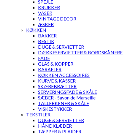
SPEJLE
KRUKKER
VASER
VINTAGE DECOR
ÆSKER
KØKKEN
BAKKER
BESTIK
DUGE & SERVIETTER
DÆKKESERVIETTER & BORDSKÅNERE
FADE
GLAS & KOPPER
KARAFLER
KØKKEN ACCESSOIRES
KURVE & KASSER
SKÆREBRÆTTER
SERVERINGSFADE & SKÅLE
SÆBER - Savon de Marseille
TALLERKENER & SKÅLE
VISKESTYKKER
TEKSTILER
DUGE & SERVIETTER
HÅNDKLÆDER
TÆPPER & PLAIDER