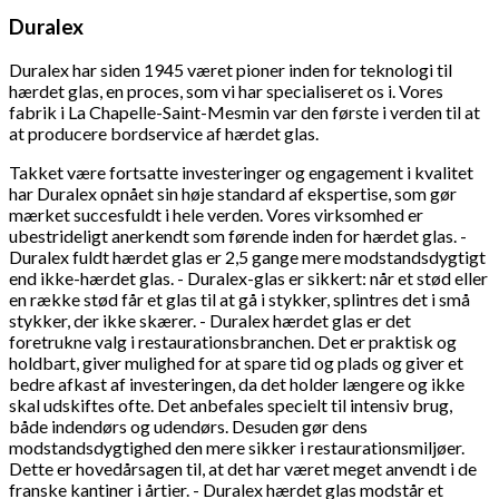
Duralex
Duralex har siden 1945 været pioner inden for teknologi til
hærdet glas, en proces, som vi har specialiseret os i. Vores
fabrik i La Chapelle-Saint-Mesmin var den første i verden til at
at producere bordservice af hærdet glas.
Takket være fortsatte investeringer og engagement i kvalitet
har Duralex opnået sin høje standard af ekspertise, som gør
mærket succesfuldt i hele verden. Vores virksomhed er
ubestrideligt anerkendt som førende inden for hærdet glas. -
Duralex fuldt hærdet glas er 2,5 gange mere modstandsdygtigt
end ikke-hærdet glas. - Duralex-glas er sikkert: når et stød eller
en række stød får et glas til at gå i stykker, splintres det i små
stykker, der ikke skærer. - Duralex hærdet glas er det
foretrukne valg i restaurationsbranchen. Det er praktisk og
holdbart, giver mulighed for at spare tid og plads og giver et
bedre afkast af investeringen, da det holder længere og ikke
skal udskiftes ofte. Det anbefales specielt til intensiv brug,
både indendørs og udendørs. Desuden gør dens
modstandsdygtighed den mere sikker i restaurationsmiljøer.
Dette er hovedårsagen til, at det har været meget anvendt i de
franske kantiner i årtier. - Duralex hærdet glas modstår et