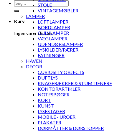
Søg
STOLE
efter:
VINTAGEMØBLER
LAMPER
Kurv
LOFTLAMPER
BORDLAMPER
GULVLAMPER
Ingen varer i kurven.
VÆGLAMPER
UDENDØRSLAMPER
LYSKILDER/PÆRER
FATNINGER
HAVEN
DECOR
CURIOSITY OBJECTS
DUFTLYS
KNAGERÆKKER & STUMTJENERE
KONTORARTIKLER
NOTESBØGER
KORT
KUNST
LYSESTAGER
MOBILE - UROER
PLAKATER
DØRMÅTTER & DØRSTOPPER