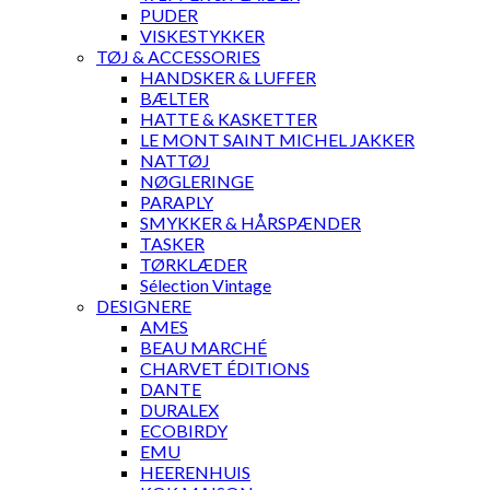
PUDER
VISKESTYKKER
TØJ & ACCESSORIES
HANDSKER & LUFFER
BÆLTER
HATTE & KASKETTER
LE MONT SAINT MICHEL JAKKER
NATTØJ
NØGLERINGE
PARAPLY
SMYKKER & HÅRSPÆNDER
TASKER
TØRKLÆDER
Sélection Vintage
DESIGNERE
AMES
BEAU MARCHÉ
CHARVET ÉDITIONS
DANTE
DURALEX
ECOBIRDY
EMU
HEERENHUIS