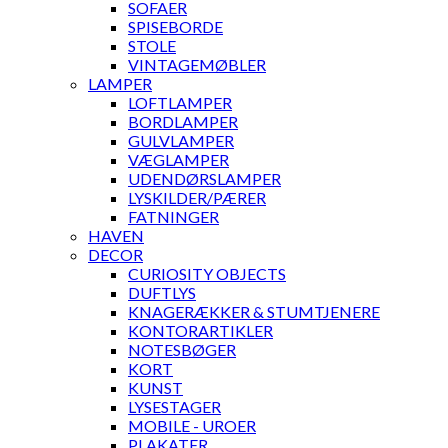
SOFAER
SPISEBORDE
STOLE
VINTAGEMØBLER
LAMPER
LOFTLAMPER
BORDLAMPER
GULVLAMPER
VÆGLAMPER
UDENDØRSLAMPER
LYSKILDER/PÆRER
FATNINGER
HAVEN
DECOR
CURIOSITY OBJECTS
DUFTLYS
KNAGERÆKKER & STUMTJENERE
KONTORARTIKLER
NOTESBØGER
KORT
KUNST
LYSESTAGER
MOBILE - UROER
PLAKATER