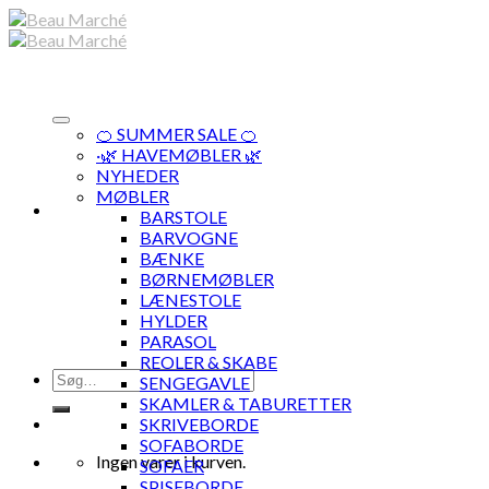
Skip
to
content
🍊 SUMMER SALE 🍊
·🌿 HAVEMØBLER 🌿
NYHEDER
MØBLER
BARSTOLE
BARVOGNE
BÆNKE
BØRNEMØBLER
LÆNESTOLE
HYLDER
PARASOL
REOLER & SKABE
Søg
SENGEGAVLE
efter:
SKAMLER & TABURETTER
SKRIVEBORDE
SOFABORDE
Ingen varer i kurven.
SOFAER
SPISEBORDE