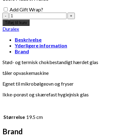
Add Gift Wrap?
Dessert
tallerken
Tilføj til kurv
Transparent
Duralex
20,5cm
-
Beskrivelse
Duralex
Yderligere information
antal
Brand
Stød- og termisk chokbestandigt hærdet glas
tåler opvaskemaskine
Egnet til mikrobølgeovn og fryser
Ikke-porøst og skærefast hygiejnisk glas
Størrelse
19.5 cm
Brand