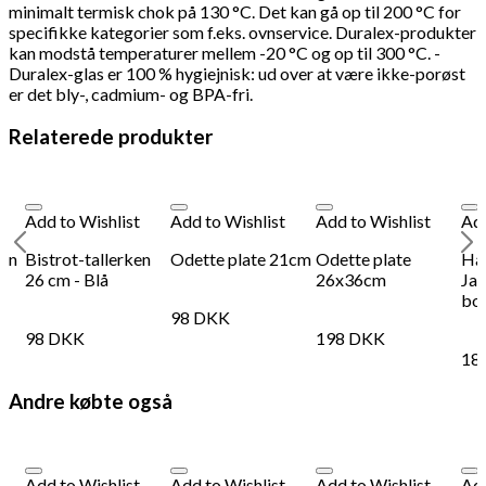
minimalt termisk chok på 130 °C. Det kan gå op til 200 °C for
specifikke kategorier som f.eks. ovnservice. Duralex-produkter
kan modstå temperaturer mellem -20 °C og op til 300 °C. -
Duralex-glas er 100 % hygiejnisk: ud over at være ikke-porøst
er det bly-, cadmium- og BPA-fri.
Relaterede produkter
Add to Wishlist
Add to Wishlist
Add to Wishlist
Add
røn
Bistrot-tallerken
Odette plate 21cm
Odette plate
Ha
26 cm - Blå
26x36cm
Jap
bow
98
DKK
98
DKK
198
DKK
18
Andre købte også
Add to Wishlist
Add to Wishlist
Add to Wishlist
Add