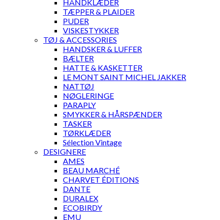
HÅNDKLÆDER
TÆPPER & PLAIDER
PUDER
VISKESTYKKER
TØJ & ACCESSORIES
HANDSKER & LUFFER
BÆLTER
HATTE & KASKETTER
LE MONT SAINT MICHEL JAKKER
NATTØJ
NØGLERINGE
PARAPLY
SMYKKER & HÅRSPÆNDER
TASKER
TØRKLÆDER
Sélection Vintage
DESIGNERE
AMES
BEAU MARCHÉ
CHARVET ÉDITIONS
DANTE
DURALEX
ECOBIRDY
EMU