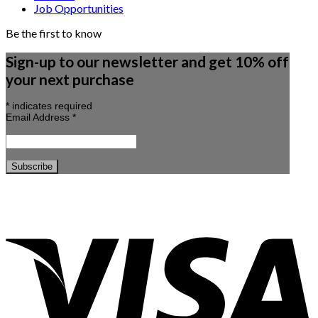
Job Opportunities
Be the first to know
Sign-up to our newsletter and get 10% off
your next purchase
*
indicates required
Email Address
*