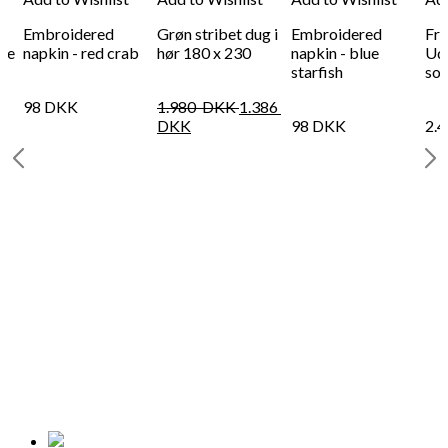
Embroidered
Grøn stribet dug i
Embroidered
Fr
rge
napkin - red crab
hør 180 x 230
napkin - blue
Ud
starfish
sor
98
DKK
1.980
DKK
1.386
DKK
98
DKK
2.