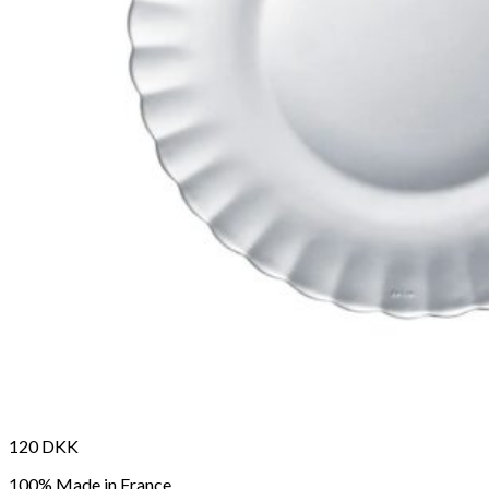
98
DKK
Tilføj til kurv
12
Se kurv
Kasse
120
DKK
100% Made in France