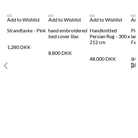
Add to Wishlist
Add to Wishlist
Add to Wishlist
Add
Strandtaske - Pink
hand embroidered
Handknitted
Pic
bed cover lilac
Persian Rug - 300 x
lam
212 cm
Fab
1.280
DKK
8.800
DKK
48.000
DKK
3.
DK