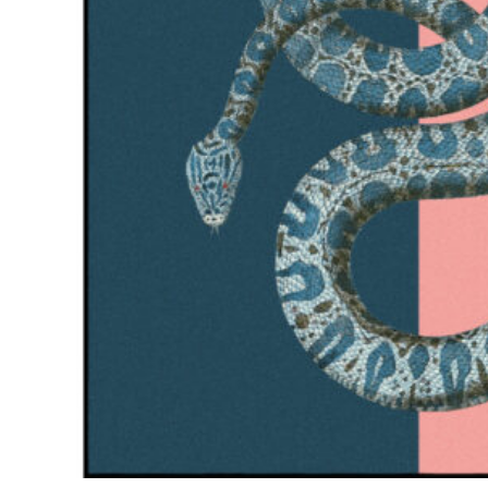
198
DKK
Tilføj til kurv
28
Se kurv
Kasse