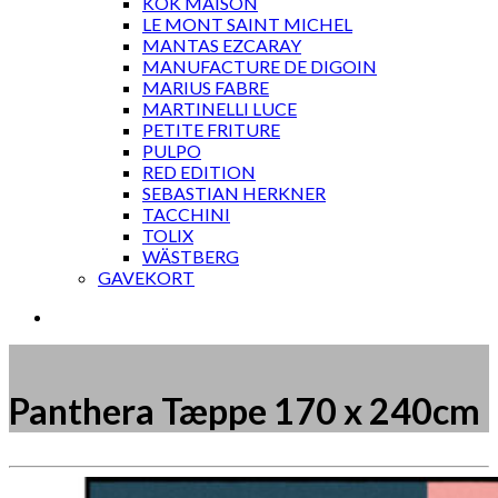
KOK MAISON
LE MONT SAINT MICHEL
MANTAS EZCARAY
MANUFACTURE DE DIGOIN
MARIUS FABRE
MARTINELLI LUCE
PETITE FRITURE
PULPO
RED EDITION
SEBASTIAN HERKNER
TACCHINI
TOLIX
WÄSTBERG
GAVEKORT
Panthera Tæppe 170 x 240cm
Måske kunne nogle af disse produkter have din