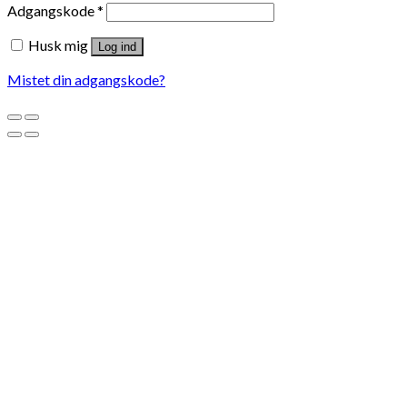
Adgangskode
*
Husk mig
Log ind
Mistet din adgangskode?