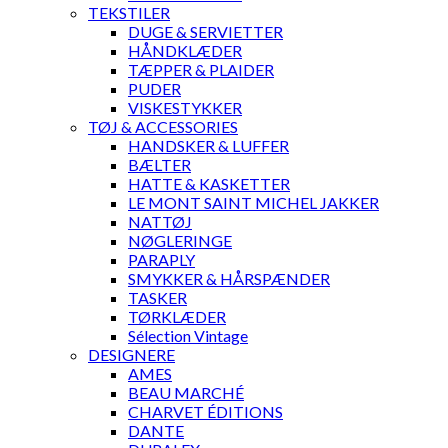
TEKSTILER
DUGE & SERVIETTER
HÅNDKLÆDER
TÆPPER & PLAIDER
PUDER
VISKESTYKKER
TØJ & ACCESSORIES
HANDSKER & LUFFER
BÆLTER
HATTE & KASKETTER
LE MONT SAINT MICHEL JAKKER
NATTØJ
NØGLERINGE
PARAPLY
SMYKKER & HÅRSPÆNDER
TASKER
TØRKLÆDER
Sélection Vintage
DESIGNERE
AMES
BEAU MARCHÉ
CHARVET ÉDITIONS
DANTE