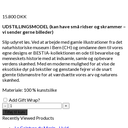
15.800
DKK
UDSTILLINGSMODEL (kan have små ridser og skrammer –
vi sender gerne billeder)
Slip udyret løs. Ved at arbejde med gamle illustrationer fra det
naturhistoriske museum i Bern (CH) og omdanne dem til vores
egne designs er BESTIA-kollektionen en ode til bevarelse og
menneskets historie med at indsamle, samle og opbevare
verdens skønhed. Med en moderne mulighed for at vise de
eksotiske dyr på tekstiler og genstande fejrer vi de snart
glemte tidsmønstre for at værdsætte vores arv og naturens
skønhed.
Materiale: 100 % kunstsilke
Add Gift Wrap?
Panthera
Tæppe
Tilføj til kurv
170
Recently Viewed Products
x
240cm
La Ceinture du Marin - Hvid