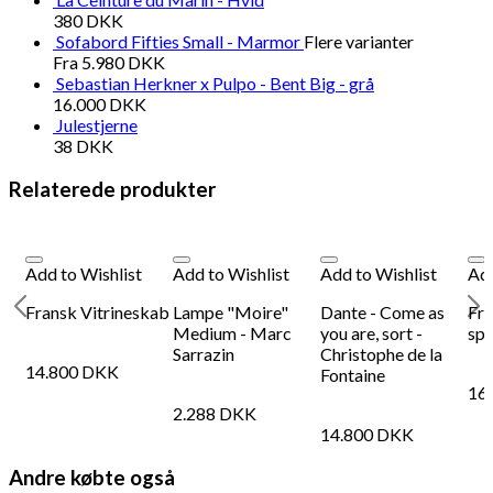
antal
380
DKK
Sofabord Fifties Small - Marmor
Flere varianter
Fra
5.980
DKK
Sebastian Herkner x Pulpo - Bent Big - grå
16.000
DKK
Julestjerne
38
DKK
Relaterede produkter
Add to Wishlist
Add to Wishlist
Add to Wishlist
Add
i
Fransk Vitrineskab
Lampe "Moire"
Dante - Come as
Fra
Medium - Marc
you are, sort -
sp
Sarrazin
Christophe de la
14.800
DKK
Fontaine
16
2.288
DKK
14.800
DKK
Andre købte også