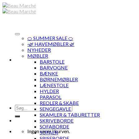
Skip
to
content
🍊 SUMMER SALE 🍊
·🌿 HAVEMØBLER 🌿
NYHEDER
MØBLER
BARSTOLE
BARVOGNE
BÆNKE
BØRNEMØBLER
LÆNESTOLE
HYLDER
PARASOL
REOLER & SKABE
Søg
SENGEGAVLE
efter:
SKAMLER & TABURETTER
SKRIVEBORDE
SOFABORDE
Ingen varer i kurven.
SOFAER
SPISEBORDE