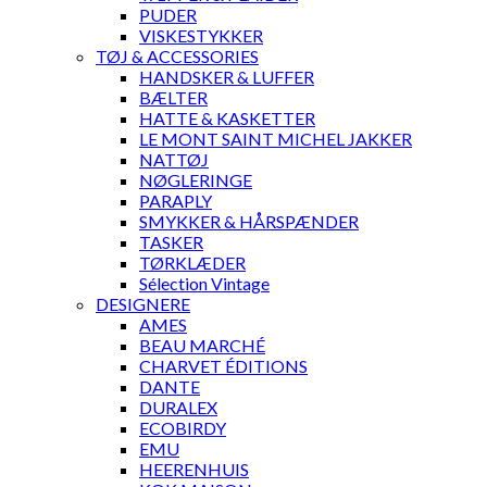
PUDER
VISKESTYKKER
TØJ & ACCESSORIES
HANDSKER & LUFFER
BÆLTER
HATTE & KASKETTER
LE MONT SAINT MICHEL JAKKER
NATTØJ
NØGLERINGE
PARAPLY
SMYKKER & HÅRSPÆNDER
TASKER
TØRKLÆDER
Sélection Vintage
DESIGNERE
AMES
BEAU MARCHÉ
CHARVET ÉDITIONS
DANTE
DURALEX
ECOBIRDY
EMU
HEERENHUIS