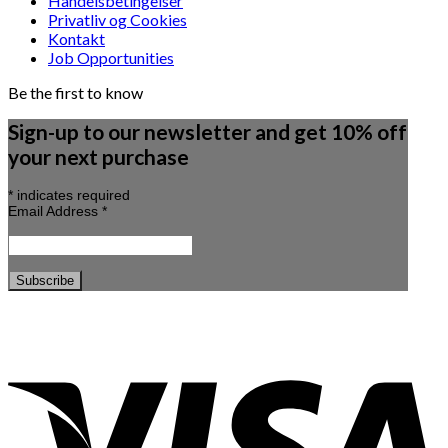
Handelsbetingelser
Privatliv og Cookies
Kontakt
Job Opportunities
Be the first to know
Sign-up to our newsletter and get 10% off
your next purchase
*
indicates required
Email Address
*