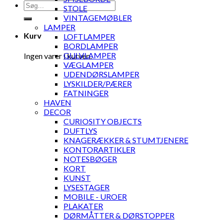
Søg
STOLE
efter:
VINTAGEMØBLER
LAMPER
Kurv
LOFTLAMPER
BORDLAMPER
GULVLAMPER
Ingen varer i kurven.
VÆGLAMPER
UDENDØRSLAMPER
LYSKILDER/PÆRER
FATNINGER
HAVEN
DECOR
CURIOSITY OBJECTS
DUFTLYS
KNAGERÆKKER & STUMTJENERE
KONTORARTIKLER
NOTESBØGER
KORT
KUNST
LYSESTAGER
MOBILE - UROER
PLAKATER
DØRMÅTTER & DØRSTOPPER