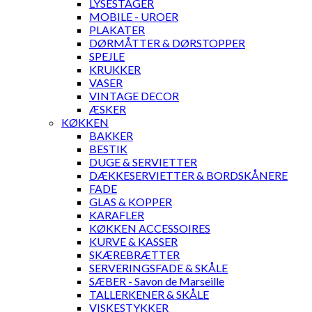
LYSESTAGER
MOBILE - UROER
PLAKATER
DØRMÅTTER & DØRSTOPPER
SPEJLE
KRUKKER
VASER
VINTAGE DECOR
ÆSKER
KØKKEN
BAKKER
BESTIK
DUGE & SERVIETTER
DÆKKESERVIETTER & BORDSKÅNERE
FADE
GLAS & KOPPER
KARAFLER
KØKKEN ACCESSOIRES
KURVE & KASSER
SKÆREBRÆTTER
SERVERINGSFADE & SKÅLE
SÆBER - Savon de Marseille
TALLERKENER & SKÅLE
VISKESTYKKER