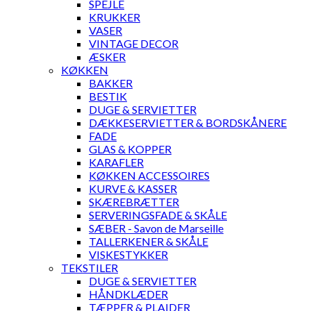
SPEJLE
KRUKKER
VASER
VINTAGE DECOR
ÆSKER
KØKKEN
BAKKER
BESTIK
DUGE & SERVIETTER
DÆKKESERVIETTER & BORDSKÅNERE
FADE
GLAS & KOPPER
KARAFLER
KØKKEN ACCESSOIRES
KURVE & KASSER
SKÆREBRÆTTER
SERVERINGSFADE & SKÅLE
SÆBER - Savon de Marseille
TALLERKENER & SKÅLE
VISKESTYKKER
TEKSTILER
DUGE & SERVIETTER
HÅNDKLÆDER
TÆPPER & PLAIDER