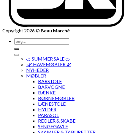
Copyright 2026 ©
Beau Marché
Søg
efter:
🍊 SUMMER SALE 🍊
·🌿 HAVEMØBLER 🌿
NYHEDER
MØBLER
BARSTOLE
BARVOGNE
BÆNKE
BØRNEMØBLER
LÆNESTOLE
HYLDER
PARASOL
REOLER & SKABE
SENGEGAVLE
SKAMLER & TABURETTER