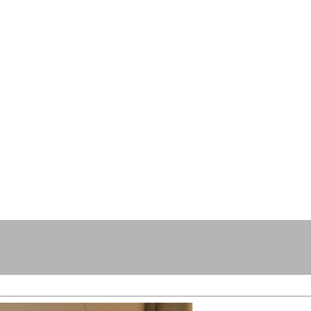
resse?