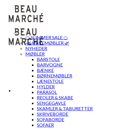
Skip
to
content
🍊 SUMMER SALE 🍊
·🌿 HAVEMØBLER 🌿
NYHEDER
MØBLER
BARSTOLE
BARVOGNE
BÆNKE
BØRNEMØBLER
LÆNESTOLE
HYLDER
PARASOL
REOLER & SKABE
SENGEGAVLE
SKAMLER & TABURETTER
SKRIVEBORDE
SOFABORDE
SOFAER