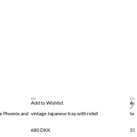
Add to Wishlist
Add
e Phoenix and
vintage Japanese tray with relief
bra
680
DKK
59