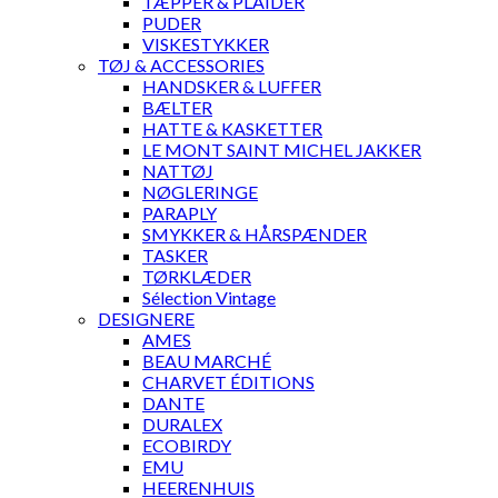
TÆPPER & PLAIDER
PUDER
VISKESTYKKER
TØJ & ACCESSORIES
HANDSKER & LUFFER
BÆLTER
HATTE & KASKETTER
LE MONT SAINT MICHEL JAKKER
NATTØJ
NØGLERINGE
PARAPLY
SMYKKER & HÅRSPÆNDER
TASKER
TØRKLÆDER
Sélection Vintage
DESIGNERE
AMES
BEAU MARCHÉ
CHARVET ÉDITIONS
DANTE
DURALEX
ECOBIRDY
EMU
HEERENHUIS