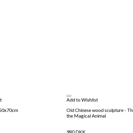
t
Add to Wishlist
 50x70cm
Old Chinese wood sculpture - Th
the Magical Animal
980
DKK