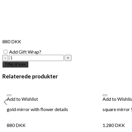
880
DKK
Add Gift Wrap?
mirror
with
Tilføj til kurv
bambus
details
Relaterede produkter
antal
Add to Wishlist
Add to Wishlis
gold mirror with flower details
square mirror
880
DKK
1.280
DKK