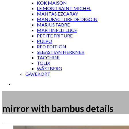
KOK MAISON
LE MONT SAINT MICHEL
MANTAS EZCARAY
MANUFACTURE DE DIGOIN
MARIUS FABRE
MARTINELLI LUCE
PETITE FRITURE
PULPO
RED EDITION
SEBASTIAN HERKNER
TACCHINI
TOLIX
WÄSTBERG
GAVEKORT
mirror with bambus details
Måske kunne nogle af disse produkter have din inte