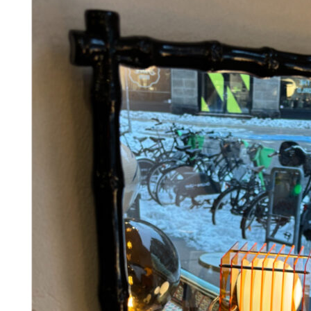
Add to Wishlist
fish padlock 17cm
380
DKK
Tilføj til kurv