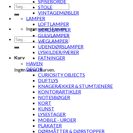
SPISEBORDE
Søg
STOLE
efter:
VINTAGEMØBLER
LAMPER
LOFTLAMPER
Ingen varer i kurven.
BORDLAMPER
GULVLAMPER
Søg
VÆGLAMPER
efter:
UDENDØRSLAMPER
LYSKILDER/PÆRER
Kurv
FATNINGER
HAVEN
DECOR
Ingen varer i kurven.
CURIOSITY OBJECTS
DUFTLYS
KNAGERÆKKER & STUMTJENERE
KONTORARTIKLER
NOTESBØGER
KORT
KUNST
LYSESTAGER
MOBILE - UROER
PLAKATER
DØRMÅTTER & DØRSTOPPER