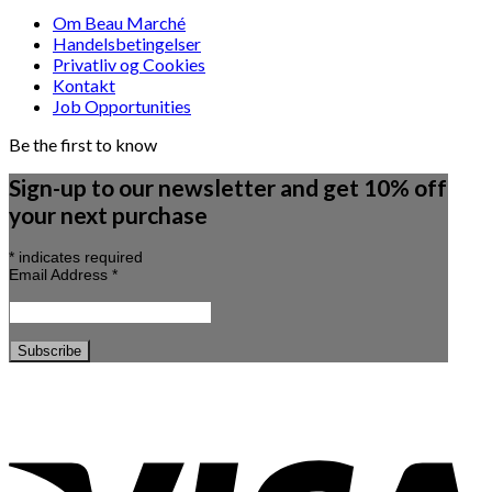
Om Beau Marché
Handelsbetingelser
Privatliv og Cookies
Kontakt
Job Opportunities
Be the first to know
Sign-up to our newsletter and get 10% off
your next purchase
*
indicates required
Email Address
*