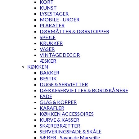
KORT
KUNST
LYSESTAGER
MOBILE - UROER
PLAKATER
DØRMÅTTER & DØRSTOPPER
SPEJLE
KRUKKER
VASER
VINTAGE DECOR
ÆSKER
KØKKEN
BAKKER
BESTIK
DUGE & SERVIETTER
DÆKKESERVIETTER & BORDSKÅNERE
FADE
GLAS & KOPPER
KARAFLER
KØKKEN ACCESSOIRES
KURVE & KASSER
SKÆREBRÆTTER
SERVERINGSFADE & SKÅLE
SÆBER - Savon de Marseille