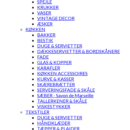
SPEJLE
KRUKKER
VASER
VINTAGE DECOR
ÆSKER
KØKKEN
BAKKER
BESTIK
DUGE & SERVIETTER
DÆKKESERVIETTER & BORDSKÅNERE
FADE
GLAS & KOPPER
KARAFLER
KØKKEN ACCESSOIRES
KURVE & KASSER
SKÆREBRÆTTER
SERVERINGSFADE & SKÅLE
SÆBER - Savon de Marseille
TALLERKENER & SKÅLE
VISKESTYKKER
TEKSTILER
DUGE & SERVIETTER
HÅNDKLÆDER
TÆPPER & PLAIDER