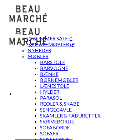
Skip
to
content
🍊 SUMMER SALE 🍊
·🌿 HAVEMØBLER 🌿
NYHEDER
MØBLER
BARSTOLE
BARVOGNE
BÆNKE
BØRNEMØBLER
LÆNESTOLE
HYLDER
PARASOL
REOLER & SKABE
SENGEGAVLE
SKAMLER & TABURETTER
SKRIVEBORDE
SOFABORDE
SOFAER
SPISEBORDE