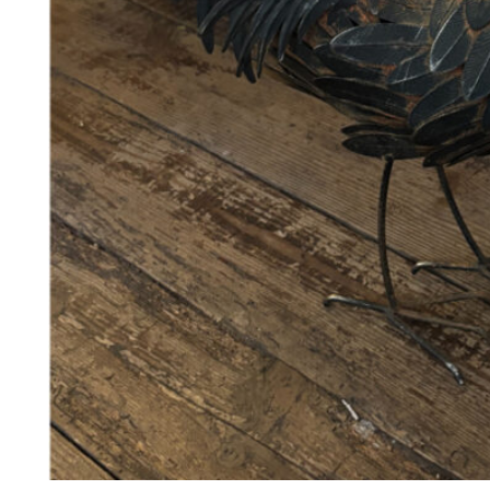
198
DKK
Tilføj til kurv
Se kurv
Kasse