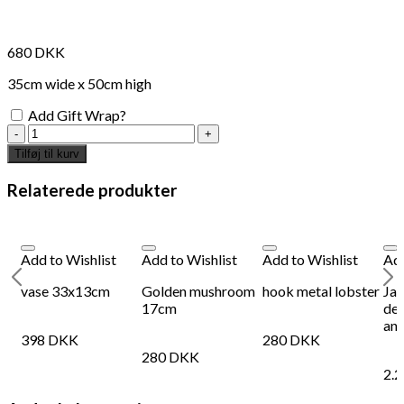
680
DKK
35cm wide x 50cm high
Add Gift Wrap?
metal
rooster
Tilføj til kurv
50cm
antal
Relaterede produkter
Add to Wishlist
Add to Wishlist
Add to Wishlist
Add
vase 33x13cm
Golden mushroom
hook metal lobster
Jap
17cm
de 
ann
398
DKK
280
DKK
280
DKK
2.