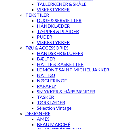
TALLERKENER & SKÅLE
VISKESTYKKER
TEKSTILER
DUGE & SERVIETTER
HÅNDKLÆDER
TÆPPER & PLAIDER
PUDER
VISKESTYKKER
TØJ & ACCESSORIES
HANDSKER & LUFFER
BÆLTER
HATTE & KASKETTER
LE MONT SAINT MICHEL JAKKER
NATTØJ
NØGLERINGE
PARAPLY
SMYKKER & HÅRSPÆNDER
TASKER
TØRKLÆDER
Sélection Vintage
DESIGNERE
AMES
BEAU MARCHÉ