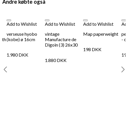
Andre købte også
Add to Wishlist
Add to Wishlist
Add to Wishlist
Add
verseuse hyobo
vintage
Map paperweight
pet
with
(kobe) ø 16cm
Manufacture de
- o
Digoin (3) 26x30
198
DKK
1.980
DKK
19
1.880
DKK