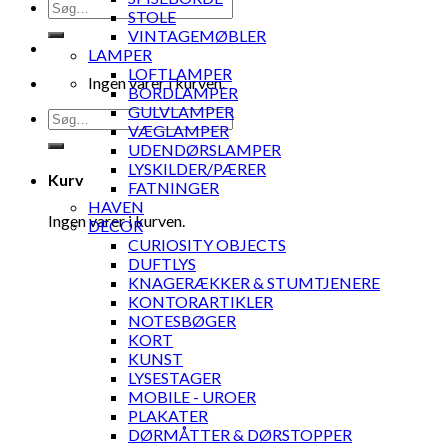
Søg
STOLE
efter:
VINTAGEMØBLER
LAMPER
LOFTLAMPER
Ingen varer i kurven.
BORDLAMPER
GULVLAMPER
Søg
VÆGLAMPER
efter:
UDENDØRSLAMPER
LYSKILDER/PÆRER
Kurv
FATNINGER
HAVEN
Ingen varer i kurven.
DECOR
CURIOSITY OBJECTS
DUFTLYS
KNAGERÆKKER & STUMTJENERE
KONTORARTIKLER
NOTESBØGER
KORT
KUNST
LYSESTAGER
MOBILE - UROER
PLAKATER
DØRMÅTTER & DØRSTOPPER