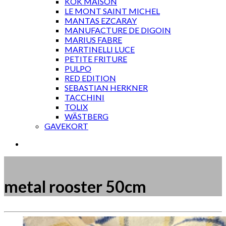
KOK MAISON
LE MONT SAINT MICHEL
MANTAS EZCARAY
MANUFACTURE DE DIGOIN
MARIUS FABRE
MARTINELLI LUCE
PETITE FRITURE
PULPO
RED EDITION
SEBASTIAN HERKNER
TACCHINI
TOLIX
WÄSTBERG
GAVEKORT
metal rooster 50cm
Måske kunne nogle af disse produkter have din