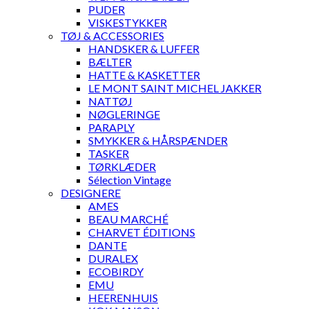
PUDER
VISKESTYKKER
TØJ & ACCESSORIES
HANDSKER & LUFFER
BÆLTER
HATTE & KASKETTER
LE MONT SAINT MICHEL JAKKER
NATTØJ
NØGLERINGE
PARAPLY
SMYKKER & HÅRSPÆNDER
TASKER
TØRKLÆDER
Sélection Vintage
DESIGNERE
AMES
BEAU MARCHÉ
CHARVET ÉDITIONS
DANTE
DURALEX
ECOBIRDY
EMU
HEERENHUIS