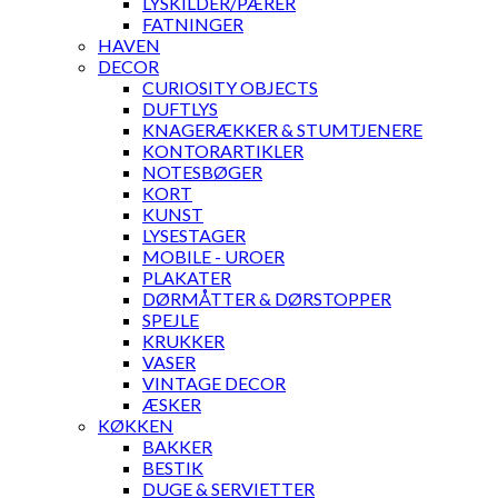
LYSKILDER/PÆRER
FATNINGER
HAVEN
DECOR
CURIOSITY OBJECTS
DUFTLYS
KNAGERÆKKER & STUMTJENERE
KONTORARTIKLER
NOTESBØGER
KORT
KUNST
LYSESTAGER
MOBILE - UROER
PLAKATER
DØRMÅTTER & DØRSTOPPER
SPEJLE
KRUKKER
VASER
VINTAGE DECOR
ÆSKER
KØKKEN
BAKKER
BESTIK
DUGE & SERVIETTER