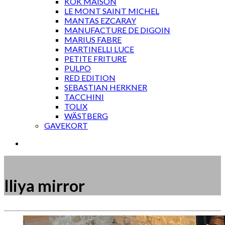
KOK MAISON
LE MONT SAINT MICHEL
MANTAS EZCARAY
MANUFACTURE DE DIGOIN
MARIUS FABRE
MARTINELLI LUCE
PETITE FRITURE
PULPO
RED EDITION
SEBASTIAN HERKNER
TACCHINI
TOLIX
WÄSTBERG
GAVEKORT
Iliya mirror
Måske kunne nogle af disse produkter have din