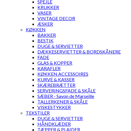
SPEJLE
KRUKKER
VASER
VINTAGE DECOR
ÆSKER
KØKKEN
BAKKER
BESTIK
DUGE & SERVIETTER
DÆKKESERVIETTER & BORDSKÅNERE
FADE
GLAS & KOPPER
KARAFLER
KØKKEN ACCESSOIRES
KURVE & KASSER
SKÆREBRÆTTER
SERVERINGSFADE & SKÅLE
SÆBER - Savon de Marseille
TALLERKENER & SKÅLE
VISKESTYKKER
TEKSTILER
DUGE & SERVIETTER
HÅNDKLÆDER
TÆPPER & PLAIDER