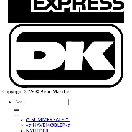
Copyright 2026 ©
Beau Marché
Søg
efter:
🍊 SUMMER SALE 🍊
·🌿 HAVEMØBLER 🌿
NYHEDER