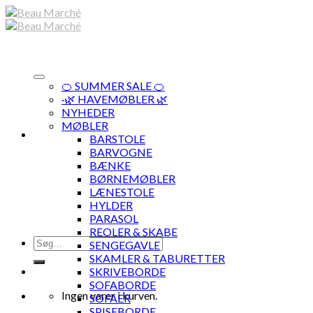
Skip
to
content
🍊 SUMMER SALE 🍊
·🌿 HAVEMØBLER 🌿
NYHEDER
MØBLER
BARSTOLE
BARVOGNE
BÆNKE
BØRNEMØBLER
LÆNESTOLE
HYLDER
PARASOL
REOLER & SKABE
Søg
SENGEGAVLE
efter:
SKAMLER & TABURETTER
SKRIVEBORDE
SOFABORDE
Ingen varer i kurven.
SOFAER
SPISEBORDE