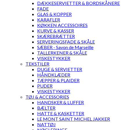
DÆKKESERVIETTER & BORDSKÅNERE
FADE
GLAS & KOPPER
KARAFLER
KØKKEN ACCESSOIRES
KURVE & KASSER
SKÆREBRÆTTER
SERVERINGSFADE & SKÅLE
SÆBER - Savon de Marseille
TALLERKENER & SKÅLE
VISKESTYKKER
TEKSTILER
DUGE & SERVIETTER
HÅNDKLÆDER
TÆPPER & PLAIDER
PUDER
VISKESTYKKER
TØJ & ACCESSORIES
HANDSKER & LUFFER
BÆLTER
HATTE & KASKETTER
LE MONT SAINT MICHEL JAKKER
NATTØJ
NØGLERINGE