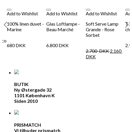
Add to Wishlist
Add to Wishlist
Add to Wishlist
Add
100% linen duvet -
Glas Loftlampe -
Soft Serve Lamp
T37
Marine
Beau Marché
Grande - Rose
cha
Sorbet
nco
680
DKK
6.800
DKK
2.
2.700
DKK
2.160
DKK
BUTIK
Ny Østergade 32
1101 København K
Siden 2010
PRISMATCH
Vi tilbyder prismatch