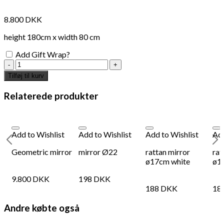
8.800
DKK
height 180cm x width 80 cm
Add Gift Wrap?
Iliya
mirror
Tilføj til kurv
antal
Relaterede produkter
Add to Wishlist
Add to Wishlist
Add to Wishlist
Add
e
Geometric mirror
mirror Ø22
rattan mirror
rat
ø17cm white
ø1
9.800
DKK
198
DKK
188
DKK
18
Andre købte også