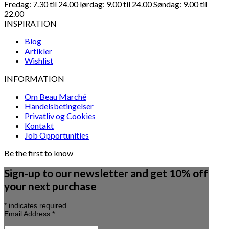
Fredag: 7.30 til 24.00 lørdag: 9.00 til 24.00 Søndag: 9.00 til
22.00
INSPIRATION
Blog
Artikler
Wishlist
INFORMATION
Om Beau Marché
Handelsbetingelser
Privatliv og Cookies
Kontakt
Job Opportunities
Be the first to know
Sign-up to our newsletter and get 10% off
your next purchase
*
indicates required
Email Address
*