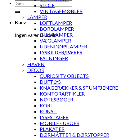
Søg
STOLE
efter:
VINTAGEMØBLER
LAMPER
Kurv
LOFTLAMPER
BORDLAMPER
GULVLAMPER
Ingen varer i kurven.
VÆGLAMPER
UDENDØRSLAMPER
LYSKILDER/PÆRER
FATNINGER
HAVEN
DECOR
CURIOSITY OBJECTS
DUFTLYS
KNAGERÆKKER & STUMTJENERE
KONTORARTIKLER
NOTESBØGER
KORT
KUNST
LYSESTAGER
MOBILE - UROER
PLAKATER
DØRMÅTTER & DØRSTOPPER