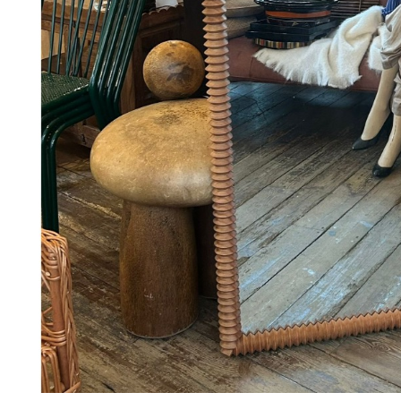
98
DKK
Vælg muligheder
29
Se kurv
Kasse