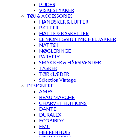
PUDER
VISKESTYKKER
TØJ & ACCESSORIES
HANDSKER & LUFFER
BÆLTER
HATTE & KASKETTER
LE MONT SAINT MICHEL JAKKER
NATTØJ
NØGLERINGE
PARAPLY
SMYKKER & HÅRSPÆNDER
TASKER
TØRKLÆDER
Sélection Vintage
DESIGNERE
AMES
BEAU MARCHÉ
CHARVET ÉDITIONS
DANTE
DURALEX
ECOBIRDY
EMU
HEERENHUIS