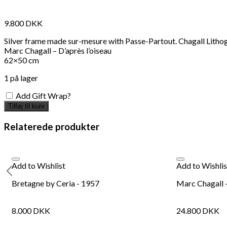
9.800
DKK
Silver frame made sur-mesure with Passe-Partout. Chagall Lith
Marc Chagall – D’après l’oiseau
62×50 cm
1 på lager
Add Gift Wrap?
Tilføj til kurv
Relaterede produkter
Add to Wishlist
Add to Wishlis
Bretagne by Ceria - 1957
Marc Chagall 
8.000
DKK
24.800
DKK