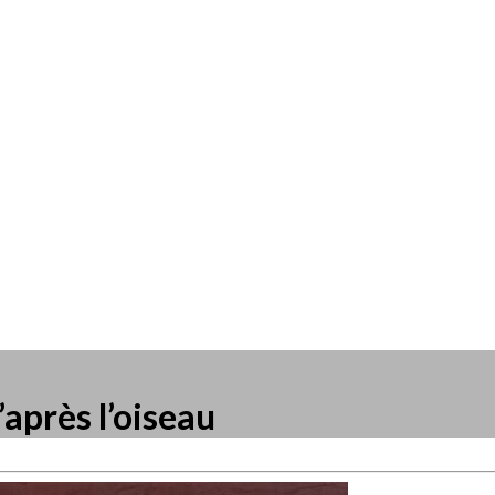
après l’oiseau
resse?