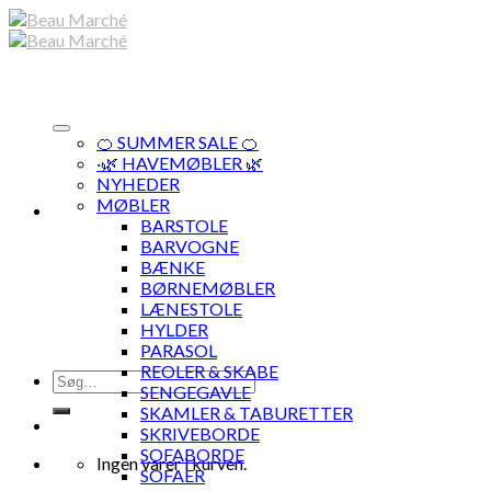
Skip
to
content
🍊 SUMMER SALE 🍊
·🌿 HAVEMØBLER 🌿
NYHEDER
MØBLER
BARSTOLE
BARVOGNE
BÆNKE
BØRNEMØBLER
LÆNESTOLE
HYLDER
PARASOL
REOLER & SKABE
Søg
SENGEGAVLE
efter:
SKAMLER & TABURETTER
SKRIVEBORDE
SOFABORDE
Ingen varer i kurven.
SOFAER