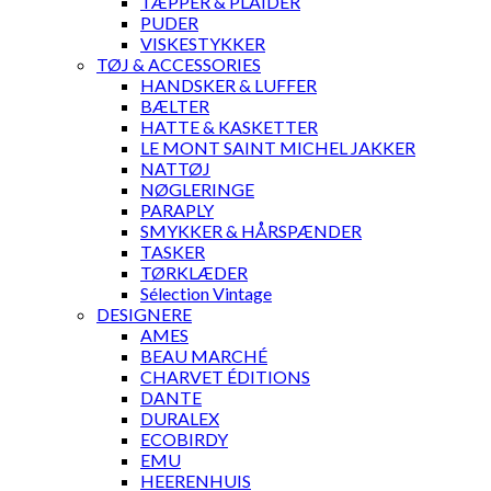
TÆPPER & PLAIDER
PUDER
VISKESTYKKER
TØJ & ACCESSORIES
HANDSKER & LUFFER
BÆLTER
HATTE & KASKETTER
LE MONT SAINT MICHEL JAKKER
NATTØJ
NØGLERINGE
PARAPLY
SMYKKER & HÅRSPÆNDER
TASKER
TØRKLÆDER
Sélection Vintage
DESIGNERE
AMES
BEAU MARCHÉ
CHARVET ÉDITIONS
DANTE
DURALEX
ECOBIRDY
EMU
HEERENHUIS