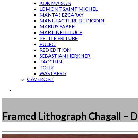
KOK MAISON
LE MONT SAINT MICHEL
MANTAS EZCARAY
MANUFACTURE DE DIGOIN
MARIUS FABRE
MARTINELLI LUCE
PETITE FRITURE
PULPO
RED EDITION
SEBASTIAN HERKNER
TACCHINI
TOLIX
WÄSTBERG
GAVEKORT
Framed Lithograph Chagall – D’
Måske kunne nogle af disse produkter have din inte