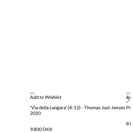
Add to Wishlist
Add
'Via della Lungara' (4-12) - Thomas Juul-Jensen
Pie
2020
8.
9.800
DKK