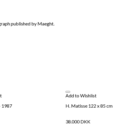
ograph published by Maeght.
t
Add to Wishlist
- 1987
H. Matisse 122 x 85 cm
38.000
DKK