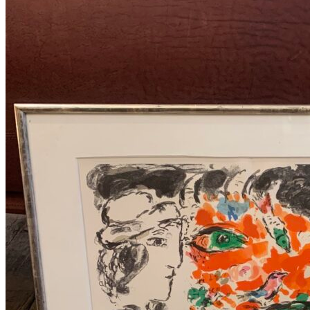
Add to Wishlist
easter egg 2
28
DKK
Tilføj til kurv