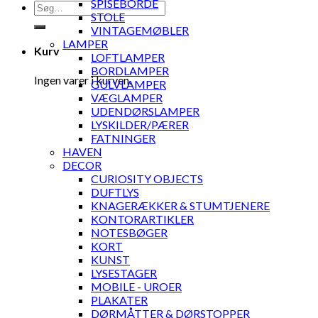
SPISEBORDE
Søg
STOLE
efter:
VINTAGEMØBLER
LAMPER
Kurv
LOFTLAMPER
BORDLAMPER
Ingen varer i kurven.
GULVLAMPER
VÆGLAMPER
UDENDØRSLAMPER
LYSKILDER/PÆRER
FATNINGER
HAVEN
DECOR
CURIOSITY OBJECTS
DUFTLYS
KNAGERÆKKER & STUMTJENERE
KONTORARTIKLER
NOTESBØGER
KORT
KUNST
LYSESTAGER
MOBILE - UROER
PLAKATER
DØRMÅTTER & DØRSTOPPER