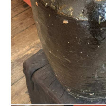
188
DKK
Tilføj til kurv
98
Se kurv
Kasse