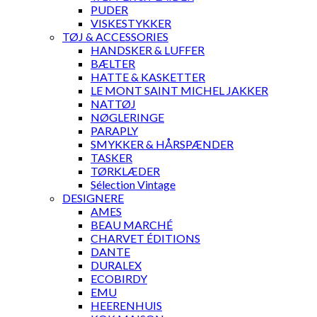
PUDER
VISKESTYKKER
TØJ & ACCESSORIES
HANDSKER & LUFFER
BÆLTER
HATTE & KASKETTER
LE MONT SAINT MICHEL JAKKER
NATTØJ
NØGLERINGE
PARAPLY
SMYKKER & HÅRSPÆNDER
TASKER
TØRKLÆDER
Sélection Vintage
DESIGNERE
AMES
BEAU MARCHÉ
CHARVET ÉDITIONS
DANTE
DURALEX
ECOBIRDY
EMU
HEERENHUIS