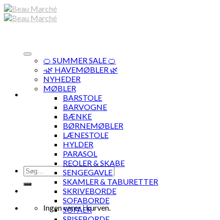
Skip
to
content
🍊 SUMMER SALE 🍊
·🌿 HAVEMØBLER 🌿
NYHEDER
MØBLER
BARSTOLE
BARVOGNE
BÆNKE
BØRNEMØBLER
LÆNESTOLE
HYLDER
PARASOL
REOLER & SKABE
Søg
SENGEGAVLE
efter:
SKAMLER & TABURETTER
SKRIVEBORDE
SOFABORDE
Ingen varer i kurven.
SOFAER
SPISEBORDE