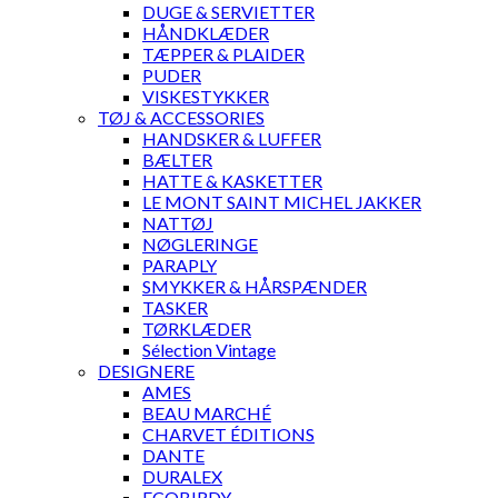
DUGE & SERVIETTER
HÅNDKLÆDER
TÆPPER & PLAIDER
PUDER
VISKESTYKKER
TØJ & ACCESSORIES
HANDSKER & LUFFER
BÆLTER
HATTE & KASKETTER
LE MONT SAINT MICHEL JAKKER
NATTØJ
NØGLERINGE
PARAPLY
SMYKKER & HÅRSPÆNDER
TASKER
TØRKLÆDER
Sélection Vintage
DESIGNERE
AMES
BEAU MARCHÉ
CHARVET ÉDITIONS
DANTE
DURALEX
ECOBIRDY