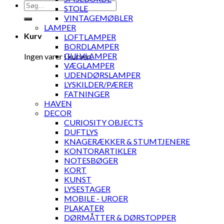
Søg
STOLE
efter:
VINTAGEMØBLER
LAMPER
Kurv
LOFTLAMPER
BORDLAMPER
GULVLAMPER
Ingen varer i kurven.
VÆGLAMPER
UDENDØRSLAMPER
LYSKILDER/PÆRER
FATNINGER
HAVEN
DECOR
CURIOSITY OBJECTS
DUFTLYS
KNAGERÆKKER & STUMTJENERE
KONTORARTIKLER
NOTESBØGER
KORT
KUNST
LYSESTAGER
MOBILE - UROER
PLAKATER
DØRMÅTTER & DØRSTOPPER