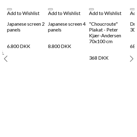
Add to Wishlist
Add to Wishlist
Add to Wishlist
Add
lk
Japanese screen 2
Japanese screen 4
"Choucroute"
Dr
panels
panels
Plakat - Peter
30
Kjær-Andersen
70x100 cm
6.800
DKK
8.800
DKK
68
04
368
DKK