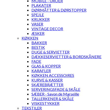
MOBILE - UROER
PLAKATER
DØRMÅTTER & DØRSTOPPER
SPEJLE
KRUKKER
VASER
VINTAGE DECOR
ÆSKER
KØKKEN
BAKKER
BESTIK
DUGE & SERVIETTER
DÆKKESERVIETTER & BORDSKÅNERE
FADE
GLAS & KOPPER
KARAFLER
KØKKEN ACCESSOIRES
KURVE & KASSER
SKÆREBRÆTTER
SERVERINGSFADE & SKÅLE
SÆBER - Savon de Marseille
TALLERKENER & SKÅLE
VISKESTYKKER
TEKSTILER