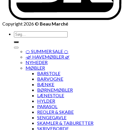
Copyright 2026 ©
Beau Marché
Søg
efter:
🍊 SUMMER SALE 🍊
·🌿 HAVEMØBLER 🌿
NYHEDER
MØBLER
BARSTOLE
BARVOGNE
BÆNKE
BØRNEMØBLER
LÆNESTOLE
HYLDER
PARASOL
REOLER & SKABE
SENGEGAVLE
SKAMLER & TABURETTER
SKRIVEBORDE