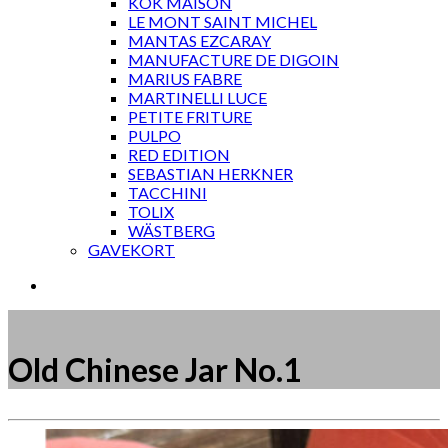
KOK MAISON
LE MONT SAINT MICHEL
MANTAS EZCARAY
MANUFACTURE DE DIGOIN
MARIUS FABRE
MARTINELLI LUCE
PETITE FRITURE
PULPO
RED EDITION
SEBASTIAN HERKNER
TACCHINI
TOLIX
WÄSTBERG
GAVEKORT
Old Chinese Jar No.1
Måske kunne nogle af disse produkter have din