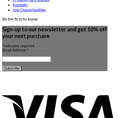
Kontakt
Job Opportunities
Be the first to know
Sign-up to our newsletter and get 10% off
your next purchase
*
indicates required
Email Address
*