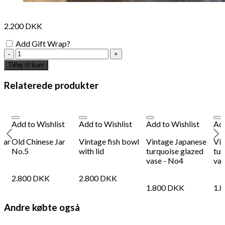
2.200
DKK
Add Gift Wrap?
Old
Chinese
Tilføj til kurv
Jar
No.1
Relaterede produkter
antal
Add to Wishlist
Add to Wishlist
Add to Wishlist
Add
 jar
Old Chinese Jar
Vintage fish bowl
Vintage Japanese
Vin
No.5
with lid
turquoise glazed
tur
vase - No4
vas
2.800
DKK
2.800
DKK
1.800
DKK
1.
Andre købte også