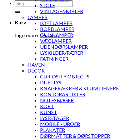
Søg
STOLE
efter:
VINTAGEMØBLER
LAMPER
Kurv
LOFTLAMPER
BORDLAMPER
GULVLAMPER
Ingen varer i kurven.
VÆGLAMPER
UDENDØRSLAMPER
LYSKILDER/PÆRER
FATNINGER
HAVEN
DECOR
CURIOSITY OBJECTS
DUFTLYS
KNAGERÆKKER & STUMTJENERE
KONTORARTIKLER
NOTESBØGER
KORT
KUNST
LYSESTAGER
MOBILE - UROER
PLAKATER
DØRMÅTTER & DØRSTOPPER