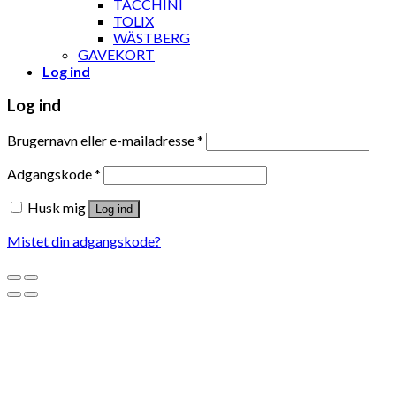
TACCHINI
TOLIX
WÄSTBERG
GAVEKORT
Log ind
Log ind
Brugernavn eller e-mailadresse
*
Adgangskode
*
Husk mig
Log ind
Mistet din adgangskode?