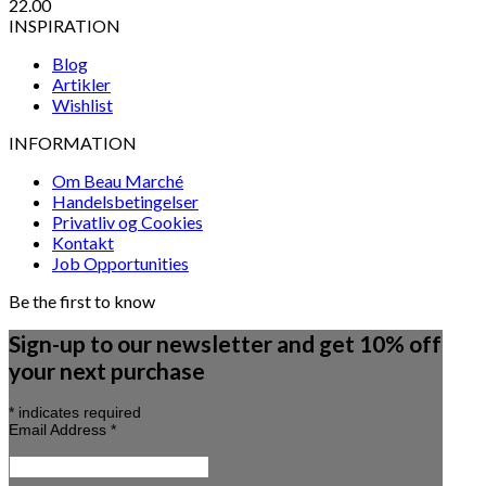
22.00
INSPIRATION
Blog
Artikler
Wishlist
INFORMATION
Om Beau Marché
Handelsbetingelser
Privatliv og Cookies
Kontakt
Job Opportunities
Be the first to know
Sign-up to our newsletter and get 10% off
your next purchase
*
indicates required
Email Address
*