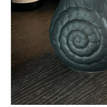
188
DKK
Tilføj til kurv
32
Se kurv
Kasse