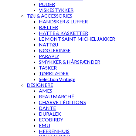
PUDER
VISKESTYKKER
TØJ & ACCESSORIES
HANDSKER & LUFFER
BÆLTER
HATTE & KASKETTER
LE MONT SAINT MICHEL JAKKER
NATTØJ
NØGLERINGE
PARAPLY
SMYKKER & HÅRSPÆNDER
TASKER
TØRKLÆDER
Sélection Vintage
DESIGNERE
AMES
BEAU MARCHÉ
CHARVET ÉDITIONS
DANTE
DURALEX
ECOBIRDY
EMU
HEERENHUIS