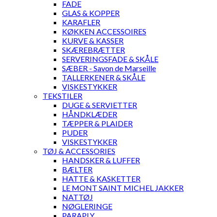
FADE
GLAS & KOPPER
KARAFLER
KØKKEN ACCESSOIRES
KURVE & KASSER
SKÆREBRÆTTER
SERVERINGSFADE & SKÅLE
SÆBER - Savon de Marseille
TALLERKENER & SKÅLE
VISKESTYKKER
TEKSTILER
DUGE & SERVIETTER
HÅNDKLÆDER
TÆPPER & PLAIDER
PUDER
VISKESTYKKER
TØJ & ACCESSORIES
HANDSKER & LUFFER
BÆLTER
HATTE & KASKETTER
LE MONT SAINT MICHEL JAKKER
NATTØJ
NØGLERINGE
PARAPLY