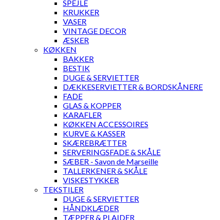
SPEJLE
KRUKKER
VASER
VINTAGE DECOR
ÆSKER
KØKKEN
BAKKER
BESTIK
DUGE & SERVIETTER
DÆKKESERVIETTER & BORDSKÅNERE
FADE
GLAS & KOPPER
KARAFLER
KØKKEN ACCESSOIRES
KURVE & KASSER
SKÆREBRÆTTER
SERVERINGSFADE & SKÅLE
SÆBER - Savon de Marseille
TALLERKENER & SKÅLE
VISKESTYKKER
TEKSTILER
DUGE & SERVIETTER
HÅNDKLÆDER
TÆPPER & PLAIDER