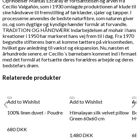
Oprindelser Mantas Ezcaray er fortsættelsen og arven fra
antal
Cecilio Valgañón, som i 1930 omlagde produktionen af klude til
sine håndvæve til fremstilling af tørklæder, sjaler og tæpper. I
128
DKK
Tilføj til kurv
28
processerne anvendes de bedste naturfibre, som naturen giver
Se kurv
Kasse
os, og som dygtige og kyndige hænder formår at forvandle.
TRADITION OG HÅNDVÆRK Indarbejdelsen af mohair i hans
kreationer i 1950 har markeret hans vej frem til i dag. Fra 1970
begyndte stifterens børn at komme tættere på virksomheden,
hvilket gav anledning til vækst og ekspansion. Nu, næsten et
århundrede senere, er Cecilio´s børnebørn kommet ind i firmaet
med det formål at fortsætte deres forældres arbejde og deres
bedstefars drøm.
Relaterede produkter
Add to Wishlist
Add to Wishlist
Add
n
100% linen duvet - Poudre
Himalayan silk velvet pillow
Bor
Green 60x60 cm
Hv
680
DKK
1.480
DKK
68