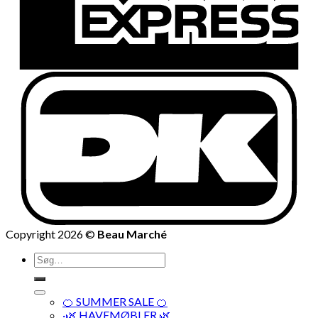
Copyright 2026 ©
Beau Marché
Søg
efter:
🍊 SUMMER SALE 🍊
·🌿 HAVEMØBLER 🌿