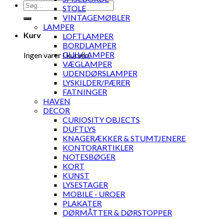
Søg
STOLE
efter:
VINTAGEMØBLER
LAMPER
Kurv
LOFTLAMPER
BORDLAMPER
GULVLAMPER
Ingen varer i kurven.
VÆGLAMPER
UDENDØRSLAMPER
LYSKILDER/PÆRER
FATNINGER
HAVEN
DECOR
CURIOSITY OBJECTS
DUFTLYS
KNAGERÆKKER & STUMTJENERE
KONTORARTIKLER
NOTESBØGER
KORT
KUNST
LYSESTAGER
MOBILE - UROER
PLAKATER
DØRMÅTTER & DØRSTOPPER