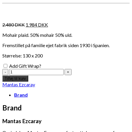
Måske kunne nogle af disse produkter have din
interesse?
2.480
DKK
1.984
DKK
Mohair plaid. 50% mohair 50% uld.
Fremstillet på familie ejet fabrik siden 1930 i Spanien.
Størrelse: 130 x 200
Add Gift Wrap?
Mantas
Ezcaray
Tilføj til kurv
Mohair
Mantas Ezcaray
Plaid
130
Brand
cm
x
Brand
200
cm
Mantas Ezcaray
Add to Wishlist
Add
-
Black
opalescent Christmas bauble - 12cm
Fou