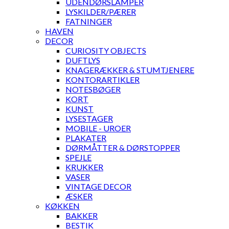
UDENDØRSLAMPER
LYSKILDER/PÆRER
FATNINGER
HAVEN
DECOR
CURIOSITY OBJECTS
DUFTLYS
KNAGERÆKKER & STUMTJENERE
KONTORARTIKLER
NOTESBØGER
KORT
KUNST
LYSESTAGER
MOBILE - UROER
PLAKATER
DØRMÅTTER & DØRSTOPPER
SPEJLE
KRUKKER
VASER
VINTAGE DECOR
ÆSKER
KØKKEN
BAKKER
BESTIK