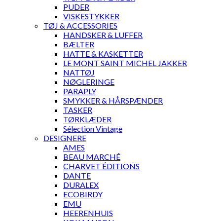
PUDER
VISKESTYKKER
TØJ & ACCESSORIES
HANDSKER & LUFFER
BÆLTER
HATTE & KASKETTER
LE MONT SAINT MICHEL JAKKER
NATTØJ
NØGLERINGE
PARAPLY
SMYKKER & HÅRSPÆNDER
TASKER
TØRKLÆDER
Sélection Vintage
DESIGNERE
AMES
BEAU MARCHÉ
CHARVET ÉDITIONS
DANTE
DURALEX
ECOBIRDY
EMU
HEERENHUIS