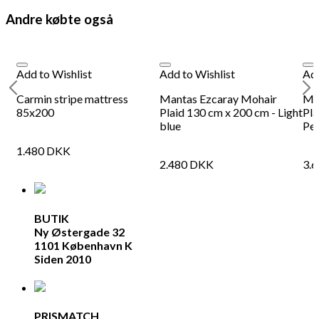
Andre købte også
Add to Wishlist
Add to Wishlist
Add
Carmin stripe mattress
Mantas Ezcaray Mohair
Ma
85x200
Plaid 130 cm x 200 cm - Light
Pla
blue
Pea
1.480
DKK
2.480
DKK
3.
BUTIK
Ny Østergade 32
1101 København K
Siden 2010
PRISMATCH