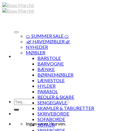
Skip
to
content
🍊 SUMMER SALE 🍊
·🌿 HAVEMØBLER 🌿
NYHEDER
MØBLER
BARSTOLE
BARVOGNE
BÆNKE
BØRNEMØBLER
LÆNESTOLE
HYLDER
PARASOL
REOLER & SKABE
Søg
SENGEGAVLE
efter:
SKAMLER & TABURETTER
SKRIVEBORDE
SOFABORDE
Ingen varer i kurven.
SOFAER
SPISEBORDE