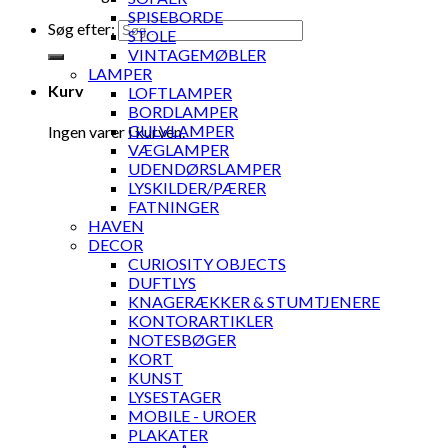
SPISEBORDE
Søg efter:
STOLE
VINTAGEMØBLER
LAMPER
Kurv
LOFTLAMPER
BORDLAMPER
GULVLAMPER
Ingen varer i kurven.
VÆGLAMPER
UDENDØRSLAMPER
LYSKILDER/PÆRER
FATNINGER
HAVEN
DECOR
CURIOSITY OBJECTS
DUFTLYS
KNAGERÆKKER & STUMTJENERE
KONTORARTIKLER
NOTESBØGER
KORT
KUNST
LYSESTAGER
MOBILE - UROER
PLAKATER