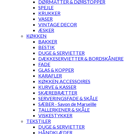
DØRMÅTTER & DØRSTOPPER
SPEJLE
KRUKKER
VASER
VINTAGE DECOR
ÆSKER
KØKKEN
BAKKER
BESTIK
DUGE & SERVIETTER
DÆKKESERVIETTER & BORDSKÅNERE
FADE
GLAS & KOPPER
KARAFLER
KØKKEN ACCESSOIRES
KURVE & KASSER
SKÆREBRÆTTER
SERVERINGSFADE & SKÅLE
SÆBER - Savon de Marseille
TALLERKENER & SKÅLE
VISKESTYKKER
TEKSTILER
DUGE & SERVIETTER
HÅNDKLÆDER