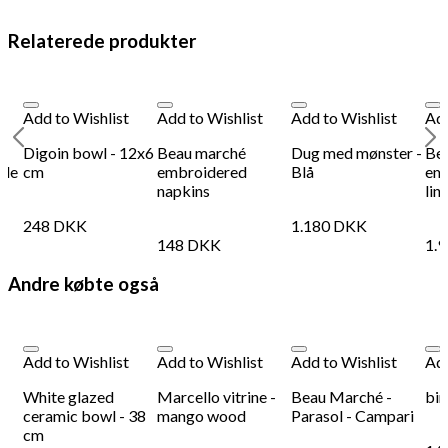
Relaterede produkter
Add to Wishlist
Add to Wishlist
Add to Wishlist
Add
Digoin bowl - 12x6
Beau marché
Dug med mønster -
Be
ble
cm
embroidered
Blå
emb
napkins
lin
248
DKK
1.180
DKK
148
DKK
1.
Andre købte også
Add to Wishlist
Add to Wishlist
Add to Wishlist
Add
White glazed
Marcello vitrine -
Beau Marché -
bir
ceramic bowl - 38
mango wood
Parasol - Campari
cm