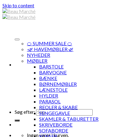
Skip to content
🍊 SUMMER SALE 🍊
·🌿 HAVEMØBLER 🌿
NYHEDER
MØBLER
BARSTOLE
BARVOGNE
BÆNKE
BØRNEMØBLER
LÆNESTOLE
HYLDER
PARASOL
REOLER & SKABE
Søg efter:
SENGEGAVLE
SKAMLER & TABURETTER
SKRIVEBORDE
SOFABORDE
Ingen varer i kurven.
SOFAER