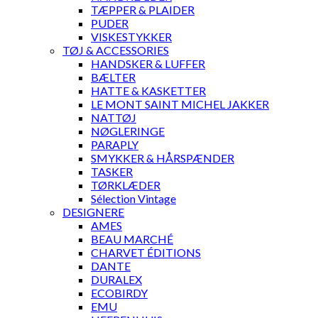
TÆPPER & PLAIDER
PUDER
VISKESTYKKER
TØJ & ACCESSORIES
HANDSKER & LUFFER
BÆLTER
HATTE & KASKETTER
LE MONT SAINT MICHEL JAKKER
NATTØJ
NØGLERINGE
PARAPLY
SMYKKER & HÅRSPÆNDER
TASKER
TØRKLÆDER
Sélection Vintage
DESIGNERE
AMES
BEAU MARCHÉ
CHARVET ÉDITIONS
DANTE
DURALEX
ECOBIRDY
EMU