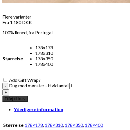
Flere varianter
Fra
1.180
DKK
100% linned, fra Portugal.
178x178
178x310
Størrelse
178x350
178x400
Add Gift Wrap?
Dug med mønster - Hvid antal
Tilføj til kurv
Yderligere information
Størrelse
178×178
,
178×310
,
178×350
,
178×400