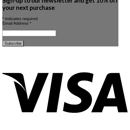
Sign-up to our newsletter and get 10% off
your next purchase
*
indicates required
Email Address
*