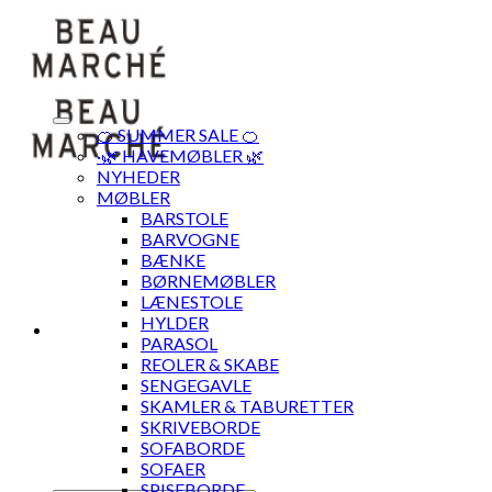
Skip
to
content
🍊 SUMMER SALE 🍊
·🌿 HAVEMØBLER 🌿
NYHEDER
MØBLER
BARSTOLE
BARVOGNE
BÆNKE
BØRNEMØBLER
LÆNESTOLE
HYLDER
PARASOL
REOLER & SKABE
SENGEGAVLE
SKAMLER & TABURETTER
SKRIVEBORDE
SOFABORDE
SOFAER
SPISEBORDE