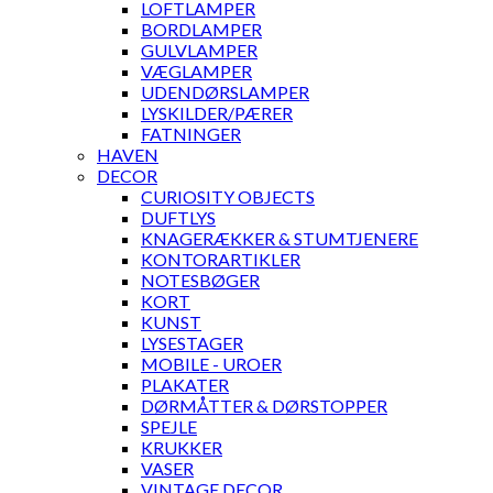
LOFTLAMPER
BORDLAMPER
GULVLAMPER
VÆGLAMPER
UDENDØRSLAMPER
LYSKILDER/PÆRER
FATNINGER
HAVEN
DECOR
CURIOSITY OBJECTS
DUFTLYS
KNAGERÆKKER & STUMTJENERE
KONTORARTIKLER
NOTESBØGER
KORT
KUNST
LYSESTAGER
MOBILE - UROER
PLAKATER
DØRMÅTTER & DØRSTOPPER
SPEJLE
KRUKKER
VASER
VINTAGE DECOR