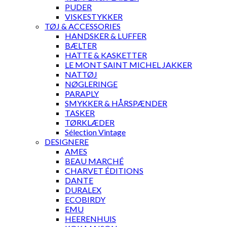
PUDER
VISKESTYKKER
TØJ & ACCESSORIES
HANDSKER & LUFFER
BÆLTER
HATTE & KASKETTER
LE MONT SAINT MICHEL JAKKER
NATTØJ
NØGLERINGE
PARAPLY
SMYKKER & HÅRSPÆNDER
TASKER
TØRKLÆDER
Sélection Vintage
DESIGNERE
AMES
BEAU MARCHÉ
CHARVET ÉDITIONS
DANTE
DURALEX
ECOBIRDY
EMU
HEERENHUIS