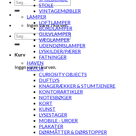
Søg
STOLE
efter:
VINTAGEMØBLER
LAMPER
LOFTLAMPER
Ingen varer i kurven.
BORDLAMPER
GULVLAMPER
Søg
VÆGLAMPER
efter:
UDENDØRSLAMPER
LYSKILDER/PÆRER
Kurv
FATNINGER
HAVEN
Ingen varer i kurven.
DECOR
CURIOSITY OBJECTS
DUFTLYS
KNAGERÆKKER & STUMTJENERE
KONTORARTIKLER
NOTESBØGER
KORT
KUNST
LYSESTAGER
MOBILE - UROER
PLAKATER
DØRMÅTTER & DØRSTOPPER