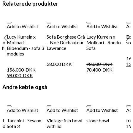
Molinari
Relaterede produkter
Sofa,
1
modul
antal
Add to Wishlist
Add to Wishlist
Add to Wishlist
Add
Lucy Kurrein x
Sofa Borghese Grå
Lucy Kurrein x
Edm
lpo
Molinari -
– Noé Duchaufour
Molinari - Rondo -
sof
gh,
Bibendum - sofa 3
Lawrance
Sofa
modules
16
38.000
DKK
98.000
DKK
13
156.000
DKK
78.400
DKK
98.000
DKK
Andre købte også
Add to Wishlist
Add to Wishlist
Add to Wishlist
Add
ert
Tacchini - Sesann
Vintage fish bowl
stone bowl
fra
ood
Sofa 3
with lid
19