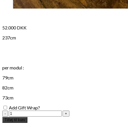
52.000
DKK
237cm
per modul :
79cm
82cm
73cm
Add Gift Wrap?
Lucy
Kurrein
Tilføj til kurv
x