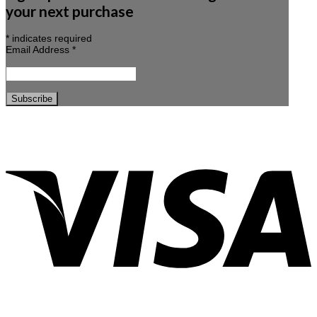
your next purchase
*
indicates required
Email Address
*