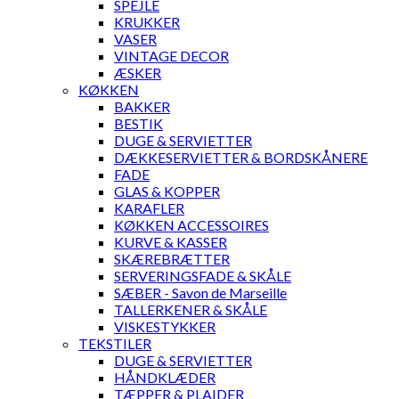
SPEJLE
KRUKKER
VASER
VINTAGE DECOR
ÆSKER
KØKKEN
BAKKER
BESTIK
DUGE & SERVIETTER
DÆKKESERVIETTER & BORDSKÅNERE
FADE
GLAS & KOPPER
KARAFLER
KØKKEN ACCESSOIRES
KURVE & KASSER
SKÆREBRÆTTER
SERVERINGSFADE & SKÅLE
SÆBER - Savon de Marseille
TALLERKENER & SKÅLE
VISKESTYKKER
TEKSTILER
DUGE & SERVIETTER
HÅNDKLÆDER
TÆPPER & PLAIDER