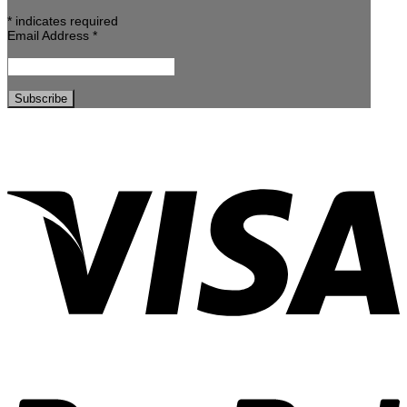
*
indicates required
Email Address
*