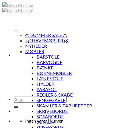
Skip
to
content
🍊 SUMMER SALE 🍊
·🌿 HAVEMØBLER 🌿
NYHEDER
MØBLER
BARSTOLE
BARVOGNE
BÆNKE
BØRNEMØBLER
LÆNESTOLE
HYLDER
PARASOL
REOLER & SKABE
Søg
SENGEGAVLE
efter:
SKAMLER & TABURETTER
SKRIVEBORDE
SOFABORDE
Ingen varer i kurven.
SOFAER
SPISEBORDE