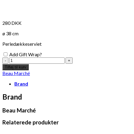
280
DKK
ø 38 cm
Perledækkeserviet
Add Gift Wrap?
Krabbe
Perledækkeserviet
Tilføj til kurv
antal
Beau Marché
Brand
Brand
Beau Marché
Relaterede produkter