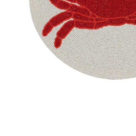
198
DKK
Tilføj til kurv
28
Se kurv
Kasse