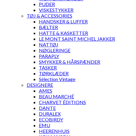
PUDER
VISKESTYKKER
TØJ & ACCESSORIES
HANDSKER & LUFFER
BÆLTER
HATTE & KASKETTER
LE MONT SAINT MICHEL JAKKER
NATTØJ
NØGLERINGE
PARAPLY
SMYKKER & HÅRSPÆNDER
TASKER
TØRKLÆDER
Sélection Vintage
DESIGNERE
AMES
BEAU MARCHÉ
CHARVET ÉDITIONS
DANTE
DURALEX
ECOBIRDY
EMU
HEERENHUIS