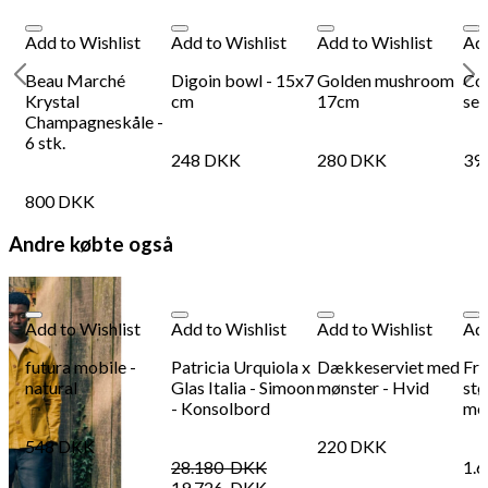
Add to Wishlist
Add to Wishlist
Add to Wishlist
Add
s
Beau Marché
Digoin bowl - 15x7
Golden mushroom
Cou
Krystal
cm
17cm
set
Champagneskåle -
6 stk.
248
DKK
280
DKK
39
800
DKK
Andre købte også
Add to Wishlist
Add to Wishlist
Add to Wishlist
Add
futura mobile -
Patricia Urquiola x
Dækkeserviet med
Fr
natural
Glas Italia - Simoon
mønster - Hvid
stø
- Konsolbord
me
548
DKK
220
DKK
28.180
DKK
1.
19.726
DKK