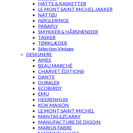
HATTE & KASKETTER
LE MONT SAINT MICHEL JAKKER
NATTØJ
NØGLERINGE
PARAPLY
SMYKKER & HÅRSPÆNDER
TASKER
TØRKLÆDER
Sélection Vintage
DESIGNERE
AMES
BEAU MARCHÉ
CHARVET ÉDITIONS
DANTE
DURALEX
ECOBIRDY
EMU
HEERENHUIS
KOK MAISON
LE MONT SAINT MICHEL
MANTAS EZCARAY
MANUFACTURE DE DIGOIN
MARIUS FABRE