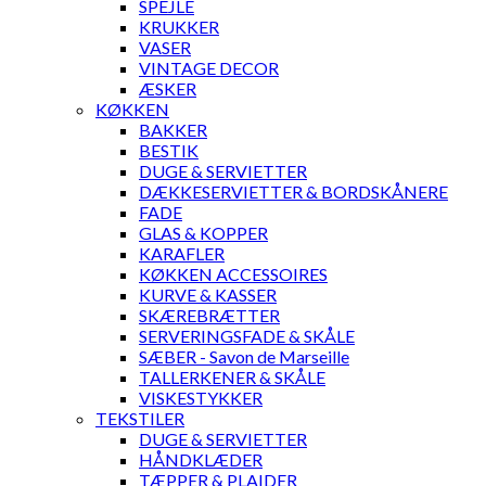
SPEJLE
KRUKKER
VASER
VINTAGE DECOR
ÆSKER
KØKKEN
BAKKER
BESTIK
DUGE & SERVIETTER
DÆKKESERVIETTER & BORDSKÅNERE
FADE
GLAS & KOPPER
KARAFLER
KØKKEN ACCESSOIRES
KURVE & KASSER
SKÆREBRÆTTER
SERVERINGSFADE & SKÅLE
SÆBER - Savon de Marseille
TALLERKENER & SKÅLE
VISKESTYKKER
TEKSTILER
DUGE & SERVIETTER
HÅNDKLÆDER
TÆPPER & PLAIDER