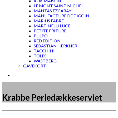
KOK MAISON
LE MONT SAINT MICHEL
MANTAS EZCARAY
MANUFACTURE DE DIGOIN
MARIUS FABRE
MARTINELLI LUCE
PETITE FRITURE
PULPO
RED EDITION
SEBASTIAN HERKNER
TACCHINI
TOLIX
WÄSTBERG
GAVEKORT
Krabbe Perledækkeserviet
Måske kunne nogle af disse produkter have din