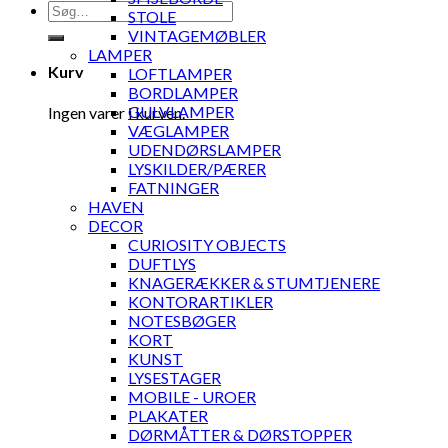
Søg
STOLE
efter:
VINTAGEMØBLER
LAMPER
Kurv
LOFTLAMPER
BORDLAMPER
GULVLAMPER
Ingen varer i kurven.
VÆGLAMPER
UDENDØRSLAMPER
LYSKILDER/PÆRER
FATNINGER
HAVEN
DECOR
CURIOSITY OBJECTS
DUFTLYS
KNAGERÆKKER & STUMTJENERE
KONTORARTIKLER
NOTESBØGER
KORT
KUNST
LYSESTAGER
MOBILE - UROER
PLAKATER
DØRMÅTTER & DØRSTOPPER