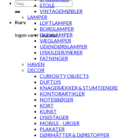
Søg
STOLE
efter:
VINTAGEMØBLER
LAMPER
Kurv
LOFTLAMPER
BORDLAMPER
GULVLAMPER
Ingen varer i kurven.
VÆGLAMPER
UDENDØRSLAMPER
LYSKILDER/PÆRER
FATNINGER
HAVEN
DECOR
CURIOSITY OBJECTS
DUFTLYS
KNAGERÆKKER & STUMTJENERE
KONTORARTIKLER
NOTESBØGER
KORT
KUNST
LYSESTAGER
MOBILE - UROER
PLAKATER
DØRMÅTTER & DØRSTOPPER