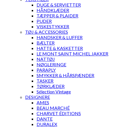
DUGE & SERVIETTER
HÅNDKLÆDER
TÆPPER & PLAIDER
PUDER
VISKESTYKKER
TØJ & ACCESSORIES
HANDSKER & LUFFER
BÆLTER
HATTE & KASKETTER
LE MONT SAINT MICHEL JAKKER
NATTØJ
NØGLERINGE
PARAPLY
SMYKKER & HÅRSPÆNDER
TASKER
TØRKLÆDER
Sélection Vintage
DESIGNERE
AMES
BEAU MARCHÉ
CHARVET ÉDITIONS
DANTE
DURALEX