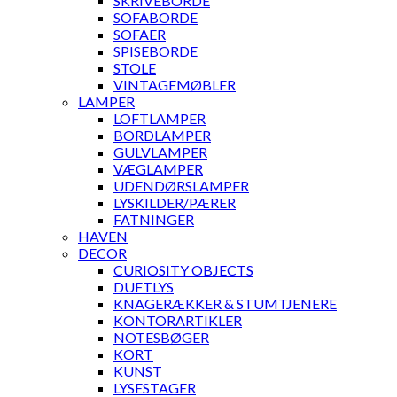
SKRIVEBORDE
SOFABORDE
SOFAER
SPISEBORDE
STOLE
VINTAGEMØBLER
LAMPER
LOFTLAMPER
BORDLAMPER
GULVLAMPER
VÆGLAMPER
UDENDØRSLAMPER
LYSKILDER/PÆRER
FATNINGER
HAVEN
DECOR
CURIOSITY OBJECTS
DUFTLYS
KNAGERÆKKER & STUMTJENERE
KONTORARTIKLER
NOTESBØGER
KORT
KUNST
LYSESTAGER