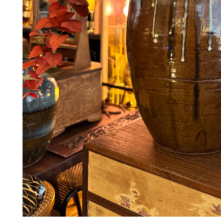
98
DKK
Tilføj til kurv
Se kurv
Kasse