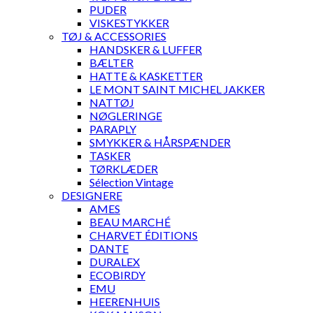
PUDER
VISKESTYKKER
TØJ & ACCESSORIES
HANDSKER & LUFFER
BÆLTER
HATTE & KASKETTER
LE MONT SAINT MICHEL JAKKER
NATTØJ
NØGLERINGE
PARAPLY
SMYKKER & HÅRSPÆNDER
TASKER
TØRKLÆDER
Sélection Vintage
DESIGNERE
AMES
BEAU MARCHÉ
CHARVET ÉDITIONS
DANTE
DURALEX
ECOBIRDY
EMU
HEERENHUIS