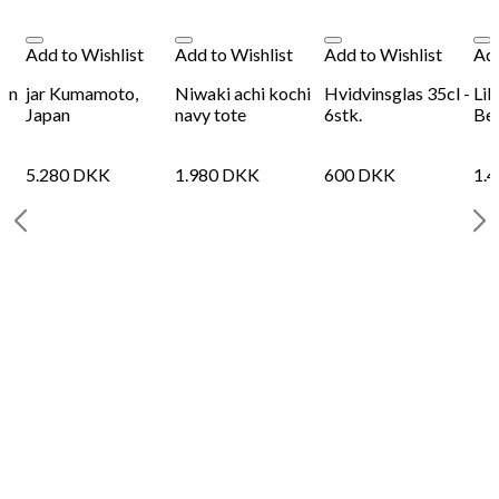
Add to Wishlist
Add to Wishlist
Add to Wishlist
Add
een
jar Kumamoto,
Niwaki achi kochi
Hvidvinsglas 35cl -
Lib
Japan
navy tote
6stk.
Be
5.280
DKK
1.980
DKK
600
DKK
1.