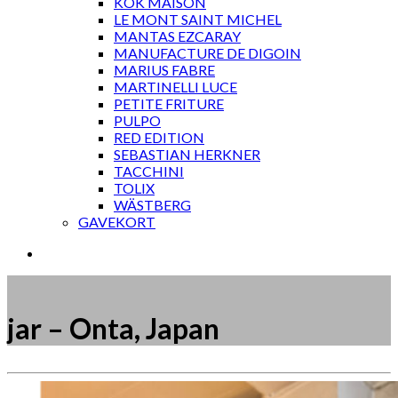
KOK MAISON
LE MONT SAINT MICHEL
MANTAS EZCARAY
MANUFACTURE DE DIGOIN
MARIUS FABRE
MARTINELLI LUCE
PETITE FRITURE
PULPO
RED EDITION
SEBASTIAN HERKNER
TACCHINI
TOLIX
WÄSTBERG
GAVEKORT
jar – Onta, Japan
Måske kunne nogle af disse produkter have din