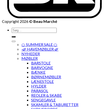
Copyright 2026 ©
Beau Marché
Søg
efter:
🍊 SUMMER SALE 🍊
·🌿 HAVEMØBLER 🌿
NYHEDER
MØBLER
BARSTOLE
BARVOGNE
BÆNKE
BØRNEMØBLER
LÆNESTOLE
HYLDER
PARASOL
REOLER & SKABE
SENGEGAVLE
SKAMLER & TABURETTER