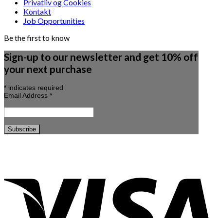
Privatliv og Cookies
Kontakt
Job Opportunities
Be the first to know
Sign-up to our newsletter and get 10% off
your next purchase
*
indicates required
Email Address
*