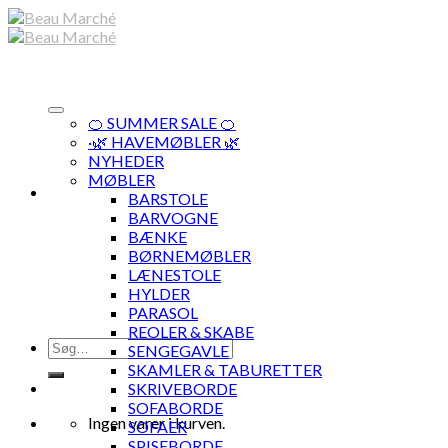
Skip
to
content
🍊 SUMMER SALE 🍊
·🌿 HAVEMØBLER 🌿
NYHEDER
MØBLER
BARSTOLE
BARVOGNE
BÆNKE
BØRNEMØBLER
LÆNESTOLE
HYLDER
PARASOL
REOLER & SKABE
Søg
SENGEGAVLE
efter:
SKAMLER & TABURETTER
SKRIVEBORDE
SOFABORDE
Ingen varer i kurven.
SOFAER
SPISEBORDE