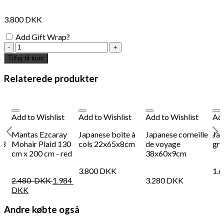
3.800
DKK
Add Gift Wrap?
jar
-
Tilføj til kurv
Onta,
Japan
Relaterede produkter
antal
Add to Wishlist
Add to Wishlist
Add to Wishlist
Add
Mantas Ezcaray
Japanese boite à
Japanese corneille
Jap
38
Mohair Plaid 130
cols 22x65x8cm
de voyage
gri
cm x 200 cm - red
38x60x9cm
3.800
DKK
1.
2.480
DKK
1.984
3.280
DKK
DKK
Andre købte også