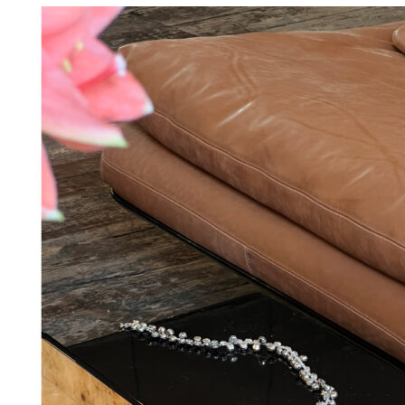
Måske kunne nogle af disse produkter have din inte
Add to Wishlist
Julestjerne