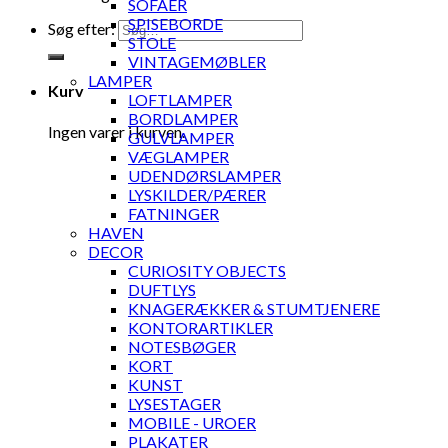
SOFAER
SPISEBORDE
Søg efter:
STOLE
VINTAGEMØBLER
LAMPER
Kurv
LOFTLAMPER
BORDLAMPER
Ingen varer i kurven.
GULVLAMPER
VÆGLAMPER
UDENDØRSLAMPER
LYSKILDER/PÆRER
FATNINGER
HAVEN
DECOR
CURIOSITY OBJECTS
DUFTLYS
KNAGERÆKKER & STUMTJENERE
KONTORARTIKLER
NOTESBØGER
KORT
KUNST
LYSESTAGER
MOBILE - UROER
PLAKATER