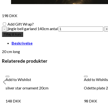
198
DKK
Add Gift Wrap?
jingle bell garland 140cm antal
Tilføj til kurv
Beskrivelse
20 cm long
Relaterede produkter
Add to Wishlist
Add to Wishlis
silver star ornament 20cm
Odette plate 
148
DKK
98
DKK