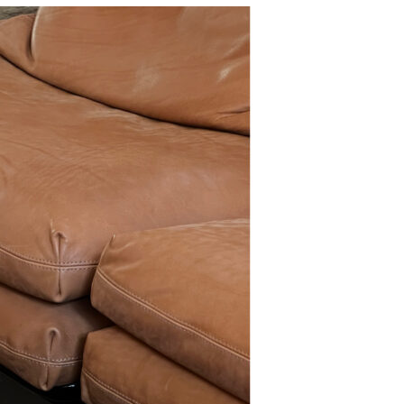
resse?