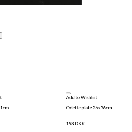
t
Add to Wishlist
21cm
Odette plate 26x36cm
198
DKK