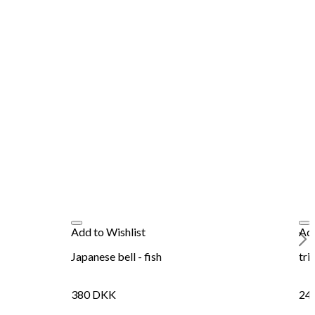
Add to Wishlist
Add
Japanese bell - fish
tri
380
DKK
24