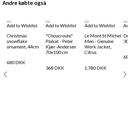
Andre købte også
Add to Wishlist
Add to Wishlist
Add to Wishlist
Add
-
Christmas
"Choucroute"
Le Mont St Michel
Dr
-
snowflake
Plakat - Peter
Men - Genuine
30
ornament, 44cm
Kjær-Andersen
Work Jacket,
70x100 cm
Citrus
68
680
DKK
368
DKK
1.780
DKK