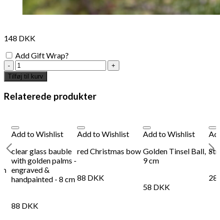
148
DKK
Add Gift Wrap?
silver
glas
Tilføj til kurv
trumpet
Christmas
Relaterede produkter
tree
ornament
antal
Add to Wishlist
Add to Wishlist
Add to Wishlist
Add
clear glass bauble
red Christmas bow
Golden Tinsel Ball,
Str
with golden palms -
9 cm
cm
engraved &
88
DKK
28
handpainted - 8 cm
58
DKK
88
DKK