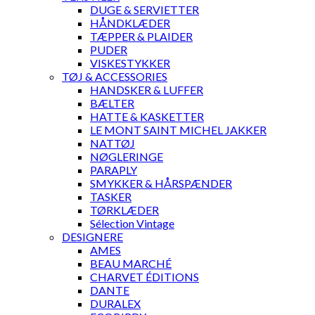
DUGE & SERVIETTER
HÅNDKLÆDER
TÆPPER & PLAIDER
PUDER
VISKESTYKKER
TØJ & ACCESSORIES
HANDSKER & LUFFER
BÆLTER
HATTE & KASKETTER
LE MONT SAINT MICHEL JAKKER
NATTØJ
NØGLERINGE
PARAPLY
SMYKKER & HÅRSPÆNDER
TASKER
TØRKLÆDER
Sélection Vintage
DESIGNERE
AMES
BEAU MARCHÉ
CHARVET ÉDITIONS
DANTE
DURALEX