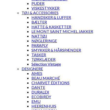
PUDER
VISKESTYKKER
TØJ & ACCESSORIES
HANDSKER & LUFFER
BÆLTER
HATTE & KASKETTER
LE MONT SAINT MICHEL JAKKER
NATTØJ
NØGLERINGE
PARAPLY
SMYKKER & HÅRSPÆNDER
TASKER
TØRKLÆDER
Sélection Vintage
DESIGNERE
AMES
BEAU MARCHÉ
CHARVET ÉDITIONS
DANTE
DURALEX
ECOBIRDY
EMU
HEERENHUIS