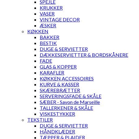
SPEJLE
KRUKKER
VASER
VINTAGE DECOR
ÆSKER
KØKKEN
BAKKER
BESTIK
DUGE & SERVIETTER
DÆKKESERVIETTER & BORDSKÅNERE
FADE
GLAS & KOPPER
KARAFLER
KØKKEN ACCESSOIRES
KURVE & KASSER
SKÆREBRÆTTER
SERVERINGSFADE & SKÅLE
SÆBER - Savon de Marseille
TALLERKENER & SKÅLE
VISKESTYKKER
TEKSTILER
DUGE & SERVIETTER
HÅNDKLÆDER
TÆPPER & PLAIDER