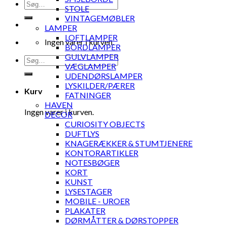
Søg
STOLE
efter:
VINTAGEMØBLER
LAMPER
LOFTLAMPER
Ingen varer i kurven.
BORDLAMPER
GULVLAMPER
Søg
VÆGLAMPER
efter:
UDENDØRSLAMPER
LYSKILDER/PÆRER
Kurv
FATNINGER
HAVEN
Ingen varer i kurven.
DECOR
CURIOSITY OBJECTS
DUFTLYS
KNAGERÆKKER & STUMTJENERE
KONTORARTIKLER
NOTESBØGER
KORT
KUNST
LYSESTAGER
MOBILE - UROER
PLAKATER
DØRMÅTTER & DØRSTOPPER