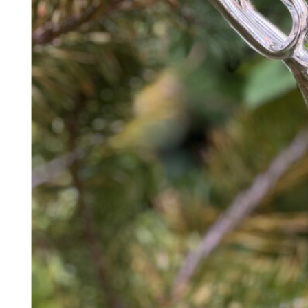
348
DKK
Tilføj til kurv
12
Se kurv
Kasse