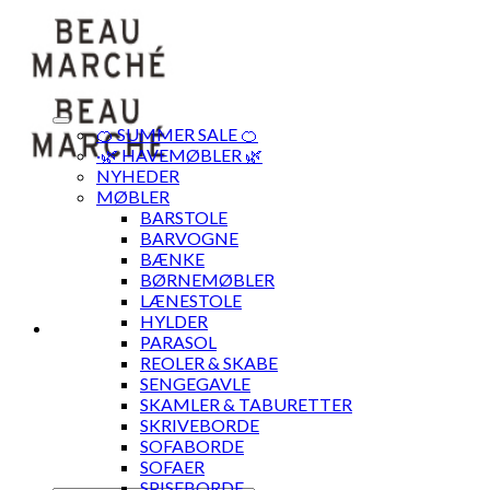
Skip
to
content
🍊 SUMMER SALE 🍊
·🌿 HAVEMØBLER 🌿
NYHEDER
MØBLER
BARSTOLE
BARVOGNE
BÆNKE
BØRNEMØBLER
LÆNESTOLE
HYLDER
PARASOL
REOLER & SKABE
SENGEGAVLE
SKAMLER & TABURETTER
SKRIVEBORDE
SOFABORDE
SOFAER
SPISEBORDE