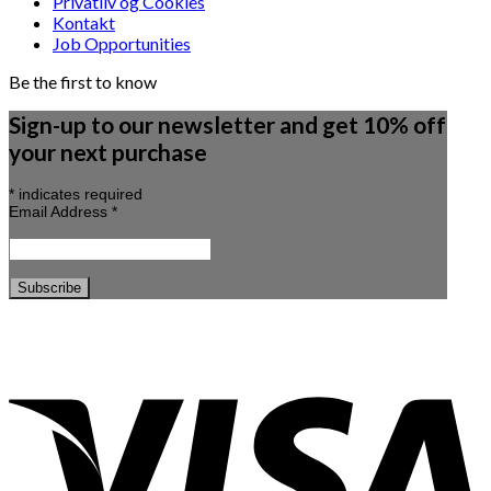
Privatliv og Cookies
Kontakt
Job Opportunities
Be the first to know
Sign-up to our newsletter and get 10% off
your next purchase
*
indicates required
Email Address
*