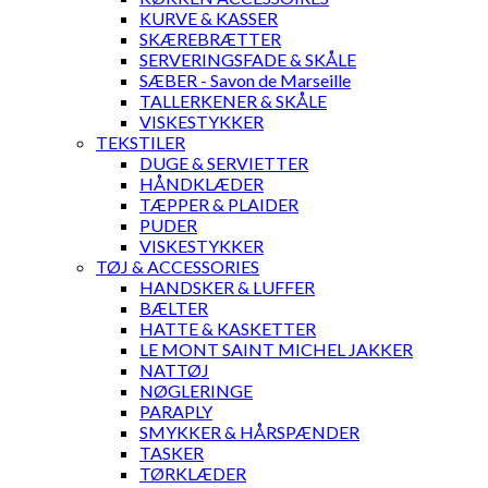
KURVE & KASSER
SKÆREBRÆTTER
SERVERINGSFADE & SKÅLE
SÆBER - Savon de Marseille
TALLERKENER & SKÅLE
VISKESTYKKER
TEKSTILER
DUGE & SERVIETTER
HÅNDKLÆDER
TÆPPER & PLAIDER
PUDER
VISKESTYKKER
TØJ & ACCESSORIES
HANDSKER & LUFFER
BÆLTER
HATTE & KASKETTER
LE MONT SAINT MICHEL JAKKER
NATTØJ
NØGLERINGE
PARAPLY
SMYKKER & HÅRSPÆNDER
TASKER
TØRKLÆDER