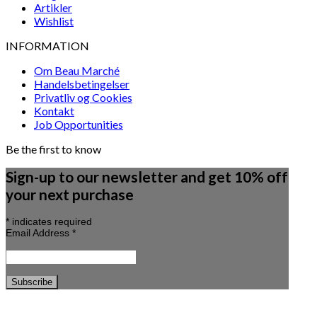
Artikler
Wishlist
INFORMATION
Om Beau Marché
Handelsbetingelser
Privatliv og Cookies
Kontakt
Job Opportunities
Be the first to know
Sign-up to our newsletter and get 10% off
your next purchase
*
indicates required
Email Address
*