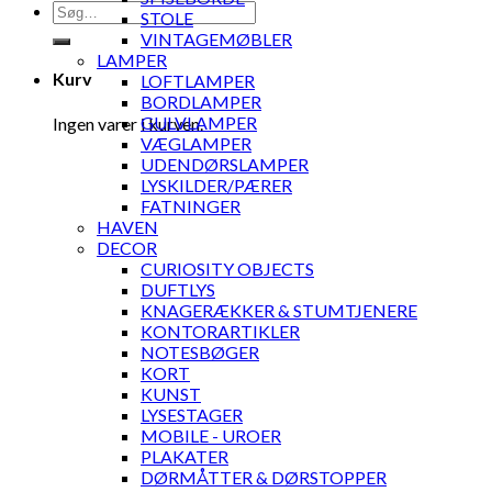
Søg
STOLE
efter:
VINTAGEMØBLER
LAMPER
Kurv
LOFTLAMPER
BORDLAMPER
GULVLAMPER
Ingen varer i kurven.
VÆGLAMPER
UDENDØRSLAMPER
LYSKILDER/PÆRER
FATNINGER
HAVEN
DECOR
CURIOSITY OBJECTS
DUFTLYS
KNAGERÆKKER & STUMTJENERE
KONTORARTIKLER
NOTESBØGER
KORT
KUNST
LYSESTAGER
MOBILE - UROER
PLAKATER
DØRMÅTTER & DØRSTOPPER