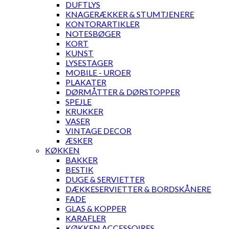
DUFTLYS
KNAGERÆKKER & STUMTJENERE
KONTORARTIKLER
NOTESBØGER
KORT
KUNST
LYSESTAGER
MOBILE - UROER
PLAKATER
DØRMÅTTER & DØRSTOPPER
SPEJLE
KRUKKER
VASER
VINTAGE DECOR
ÆSKER
KØKKEN
BAKKER
BESTIK
DUGE & SERVIETTER
DÆKKESERVIETTER & BORDSKÅNERE
FADE
GLAS & KOPPER
KARAFLER
KØKKEN ACCESSOIRES