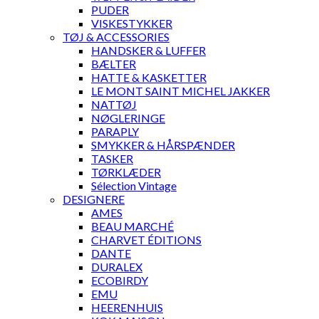
PUDER
VISKESTYKKER
TØJ & ACCESSORIES
HANDSKER & LUFFER
BÆLTER
HATTE & KASKETTER
LE MONT SAINT MICHEL JAKKER
NATTØJ
NØGLERINGE
PARAPLY
SMYKKER & HÅRSPÆNDER
TASKER
TØRKLÆDER
Sélection Vintage
DESIGNERE
AMES
BEAU MARCHÉ
CHARVET ÉDITIONS
DANTE
DURALEX
ECOBIRDY
EMU
HEERENHUIS