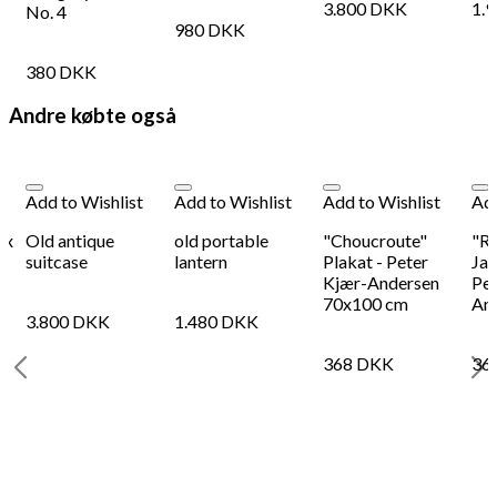
3.800
DKK
1.
No. 4
980
DKK
380
DKK
Andre købte også
Add to Wishlist
Add to Wishlist
Add to Wishlist
Add
 x
Old antique
old portable
"Choucroute"
"Re
g
suitcase
lantern
Plakat - Peter
Jac
Kjær-Andersen
Pet
70x100 cm
An
3.800
DKK
1.480
DKK
368
DKK
36