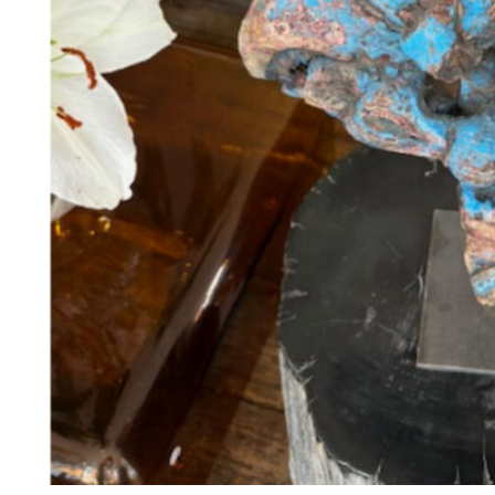
180
DKK
Tilføj til kurv
88
Se kurv
Kasse