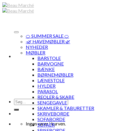
Skip
to
content
🍊 SUMMER SALE 🍊
·🌿 HAVEMØBLER 🌿
NYHEDER
MØBLER
BARSTOLE
BARVOGNE
BÆNKE
BØRNEMØBLER
LÆNESTOLE
HYLDER
PARASOL
REOLER & SKABE
Søg
SENGEGAVLE
efter:
SKAMLER & TABURETTER
SKRIVEBORDE
SOFABORDE
Ingen varer i kurven.
SOFAER
SPISEBORDE