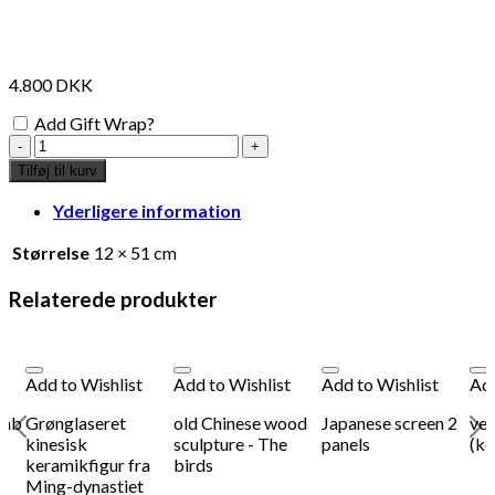
4.800
DKK
Add Gift Wrap?
Træskulptur
antal
Tilføj til kurv
Yderligere information
Størrelse
12 × 51 cm
Relaterede produkter
Add to Wishlist
Add to Wishlist
Add to Wishlist
Add
kab
Grønglaseret
old Chinese wood
Japanese screen 2
ver
kinesisk
sculpture - The
panels
(k
keramikfigur fra
birds
Ming-dynastiet