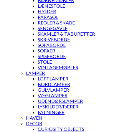
BØRNEMØBLER
LÆNESTOLE
HYLDER
PARASOL
REOLER & SKABE
SENGEGAVLE
SKAMLER & TABURETTER
SKRIVEBORDE
SOFABORDE
SOFAER
SPISEBORDE
STOLE
VINTAGEMØBLER
LAMPER
LOFTLAMPER
BORDLAMPER
GULVLAMPER
VÆGLAMPER
UDENDØRSLAMPER
LYSKILDER/PÆRER
FATNINGER
HAVEN
DECOR
CURIOSITY OBJECTS