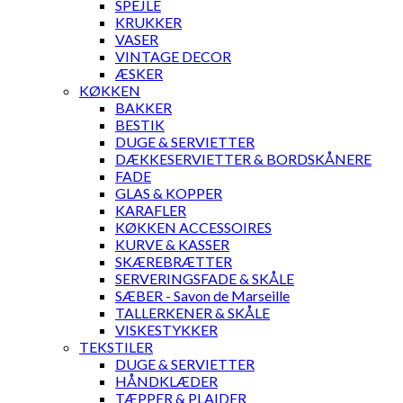
SPEJLE
KRUKKER
VASER
VINTAGE DECOR
ÆSKER
KØKKEN
BAKKER
BESTIK
DUGE & SERVIETTER
DÆKKESERVIETTER & BORDSKÅNERE
FADE
GLAS & KOPPER
KARAFLER
KØKKEN ACCESSOIRES
KURVE & KASSER
SKÆREBRÆTTER
SERVERINGSFADE & SKÅLE
SÆBER - Savon de Marseille
TALLERKENER & SKÅLE
VISKESTYKKER
TEKSTILER
DUGE & SERVIETTER
HÅNDKLÆDER
TÆPPER & PLAIDER