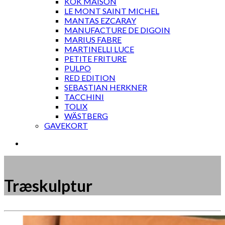
KOK MAISON
LE MONT SAINT MICHEL
MANTAS EZCARAY
MANUFACTURE DE DIGOIN
MARIUS FABRE
MARTINELLI LUCE
PETITE FRITURE
PULPO
RED EDITION
SEBASTIAN HERKNER
TACCHINI
TOLIX
WÄSTBERG
GAVEKORT
Træskulptur
Måske kunne nogle af disse produkter have din