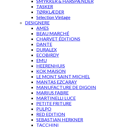
SMYKKER & HÅRSPÆNDER
TASKER
TØRKLÆDER
Sélection Vintage
DESIGNERE
AMES
BEAU MARCHÉ
CHARVET ÉDITIONS
DANTE
DURALEX
ECOBIRDY
EMU
HEERENHUIS
KOK MAISON
LE MONT SAINT MICHEL
MANTAS EZCARAY
MANUFACTURE DE DIGOIN
MARIUS FABRE
MARTINELLI LUCE
PETITE FRITURE
PULPO
RED EDITION
SEBASTIAN HERKNER
TACCHINI