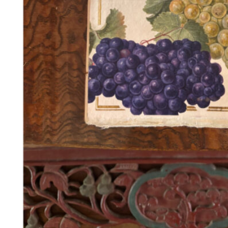
180
DKK
Tilføj til kurv
18
Se kurv
Kasse