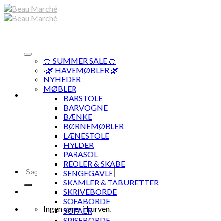
Skip
to
content
🍊 SUMMER SALE 🍊
·🌿 HAVEMØBLER 🌿
NYHEDER
MØBLER
BARSTOLE
BARVOGNE
BÆNKE
BØRNEMØBLER
LÆNESTOLE
HYLDER
PARASOL
REOLER & SKABE
Søg
SENGEGAVLE
efter:
SKAMLER & TABURETTER
SKRIVEBORDE
SOFABORDE
Ingen varer i kurven.
SOFAER
SPISEBORDE