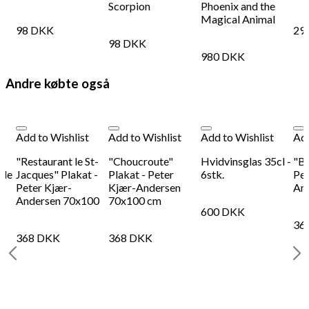
Scorpion
Phoenix and the
Magical Animal
98
DKK
29
98
DKK
980
DKK
Andre købte også
Add to Wishlist
Add to Wishlist
Add to Wishlist
Add
"Restaurant le St-
"Choucroute"
Hvidvinsglas 35cl -
"Ba
lle
Jacques" Plakat -
Plakat - Peter
6stk.
Pet
Peter Kjær-
Kjær-Andersen
An
Andersen 70x100
70x100 cm
600
DKK
36
368
DKK
368
DKK