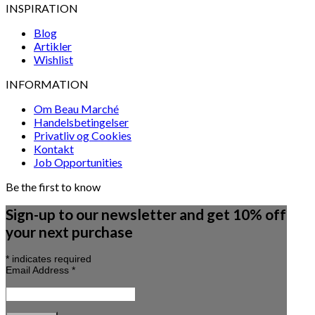
INSPIRATION
Blog
Artikler
Wishlist
INFORMATION
Om Beau Marché
Handelsbetingelser
Privatliv og Cookies
Kontakt
Job Opportunities
Be the first to know
Sign-up to our newsletter and get 10% off
your next purchase
*
indicates required
Email Address
*