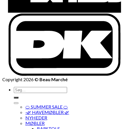
Copyright 2026 ©
Beau Marché
Søg
efter:
🍊 SUMMER SALE 🍊
·🌿 HAVEMØBLER 🌿
NYHEDER
MØBLER
BARSTOLE