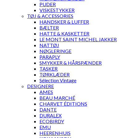
PUDER
VISKESTYKKER
TØJ & ACCESSORIES
HANDSKER & LUFFER
BÆLTER
HATTE & KASKETTER
LE MONT SAINT MICHEL JAKKER
NATTØJ
NØGLERINGE
PARAPLY
SMYKKER & HÅRSPÆNDER
TASKER
TØRKLÆDER
Sélection Vintage
DESIGNERE
AMES
BEAU MARCHÉ
CHARVET ÉDITIONS
DANTE
DURALEX
ECOBIRDY
EMU
HEERENHUIS