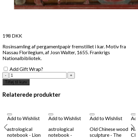
198
DKK
Rosinsamling af pergamentpapir fremstillet i kar. Motiv fra
Nassau Florilegium, af Josn Walter, 1655. Frankrigs
Nationalbibliotek.
Add Gift Wrap?
Handmade
notebook,
Tilføj til kurv
red/
green
Relaterede produkter
raisins
15
x
20
Add to Wishlist
Add to Wishlist
Add to Wishlist
Add
cm
antal
astrological
astrological
Old Chinese wood
Nat
notebook - Lion
notebook -
sculpture - The
Cl