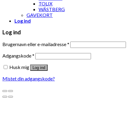
TOLIX
WÄSTBERG
GAVEKORT
Log ind
Log ind
Brugernavn eller e-mailadresse
*
Adgangskode
*
Husk mig
Log ind
Mistet din adgangskode?