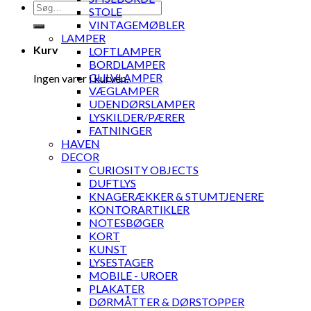
Søg
STOLE
efter:
VINTAGEMØBLER
LAMPER
Kurv
LOFTLAMPER
BORDLAMPER
GULVLAMPER
Ingen varer i kurven.
VÆGLAMPER
UDENDØRSLAMPER
LYSKILDER/PÆRER
FATNINGER
HAVEN
DECOR
CURIOSITY OBJECTS
DUFTLYS
KNAGERÆKKER & STUMTJENERE
KONTORARTIKLER
NOTESBØGER
KORT
KUNST
LYSESTAGER
MOBILE - UROER
PLAKATER
DØRMÅTTER & DØRSTOPPER