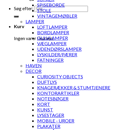
SPISEBORDE
Søg efter:
STOLE
VINTAGEMØBLER
LAMPER
Kurv
LOFTLAMPER
BORDLAMPER
GULVLAMPER
Ingen varer i kurven.
VÆGLAMPER
UDENDØRSLAMPER
LYSKILDER/PÆRER
FATNINGER
HAVEN
DECOR
CURIOSITY OBJECTS
DUFTLYS
KNAGERÆKKER & STUMTJENERE
KONTORARTIKLER
NOTESBØGER
KORT
KUNST
LYSESTAGER
MOBILE - UROER
PLAKATER