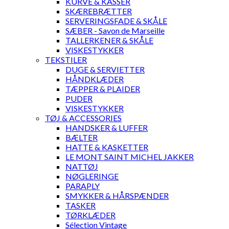
KURVE & KASSER
SKÆREBRÆTTER
SERVERINGSFADE & SKÅLE
SÆBER - Savon de Marseille
TALLERKENER & SKÅLE
VISKESTYKKER
TEKSTILER
DUGE & SERVIETTER
HÅNDKLÆDER
TÆPPER & PLAIDER
PUDER
VISKESTYKKER
TØJ & ACCESSORIES
HANDSKER & LUFFER
BÆLTER
HATTE & KASKETTER
LE MONT SAINT MICHEL JAKKER
NATTØJ
NØGLERINGE
PARAPLY
SMYKKER & HÅRSPÆNDER
TASKER
TØRKLÆDER
Sélection Vintage