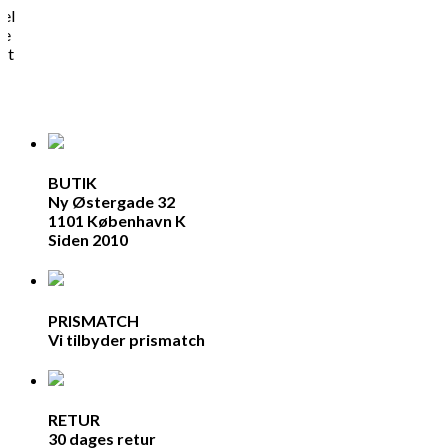
hel
ne
rt
BUTIK
Ny Østergade 32
1101 København K
Siden 2010
PRISMATCH
Vi tilbyder prismatch
RETUR
30 dages retur