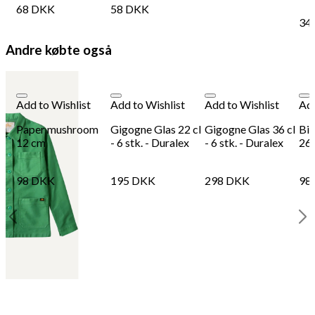
68
DKK
58
DKK
34
Andre købte også
Add to Wishlist
Add to Wishlist
Add to Wishlist
Add
Paper mushroom
Gigogne Glas 22 cl
Gigogne Glas 36 cl
Bis
12 cm
- 6 stk. - Duralex
- 6 stk. - Duralex
26 
98
DKK
195
DKK
298
DKK
98