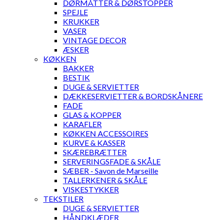
DØRMÅTTER & DØRSTOPPER
SPEJLE
KRUKKER
VASER
VINTAGE DECOR
ÆSKER
KØKKEN
BAKKER
BESTIK
DUGE & SERVIETTER
DÆKKESERVIETTER & BORDSKÅNERE
FADE
GLAS & KOPPER
KARAFLER
KØKKEN ACCESSOIRES
KURVE & KASSER
SKÆREBRÆTTER
SERVERINGSFADE & SKÅLE
SÆBER - Savon de Marseille
TALLERKENER & SKÅLE
VISKESTYKKER
TEKSTILER
DUGE & SERVIETTER
HÅNDKLÆDER