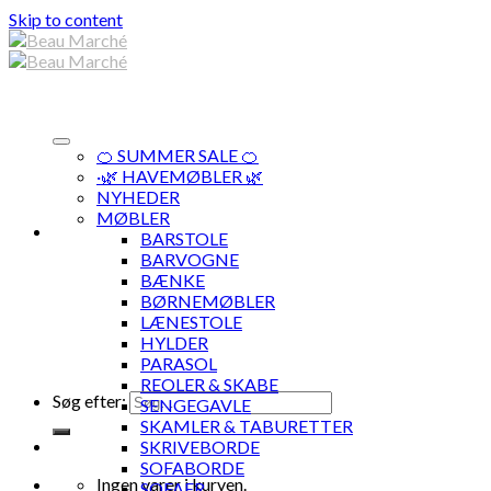
Skip to content
🍊 SUMMER SALE 🍊
·🌿 HAVEMØBLER 🌿
NYHEDER
MØBLER
BARSTOLE
BARVOGNE
BÆNKE
BØRNEMØBLER
LÆNESTOLE
HYLDER
PARASOL
REOLER & SKABE
Søg efter:
SENGEGAVLE
SKAMLER & TABURETTER
SKRIVEBORDE
SOFABORDE
Ingen varer i kurven.
SOFAER