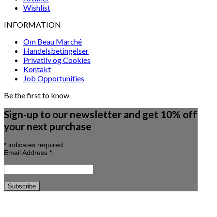
Wishlist
INFORMATION
Om Beau Marché
Handelsbetingelser
Privatliv og Cookies
Kontakt
Job Opportunities
Be the first to know
Sign-up to our newsletter and get 10% off
your next purchase
*
indicates required
Email Address
*