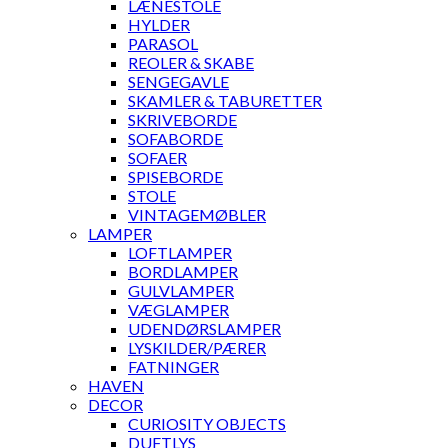
LÆNESTOLE
HYLDER
PARASOL
REOLER & SKABE
SENGEGAVLE
SKAMLER & TABURETTER
SKRIVEBORDE
SOFABORDE
SOFAER
SPISEBORDE
STOLE
VINTAGEMØBLER
LAMPER
LOFTLAMPER
BORDLAMPER
GULVLAMPER
VÆGLAMPER
UDENDØRSLAMPER
LYSKILDER/PÆRER
FATNINGER
HAVEN
DECOR
CURIOSITY OBJECTS
DUFTLYS