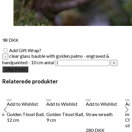
98
DKK
Add Gift Wrap?
clear glass bauble with golden palms - engraved &
handpainted - 10 cm antal
Tilføj til kurv
Relaterede produkter
Add to Wishlist
Add to Wishlist
Add to Wishlist
Add
om
Golden Tinsel Ball,
Golden Tinsel Ball,
Straw wreath
min
12 cm
9 cm
Chr
sil
280
DKK